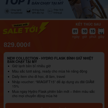
KẾT THÚC SAU
01
10
15
24
:
:
:
ngày
giờ
phút
giây
829.000₫
NEW COLLECTION - HYDRO FLASK BÌNH GIỮ NHIỆT
BÁN CHẠY TẠI MỸ
Giữ lạnh bền bỉ nhiều giờ
Màu sắc tươi sáng, ready cho mùa hè năng động
Daily item cho đi học, đi làm, travel
Nhập voucher: “MIAGIFT15” để áp dụng ưu đãi GIẢM
15%
Mua ngay Hydro Flask phiên bản mới – thêm màu sắc
cho mọi chuyển động mùa hè