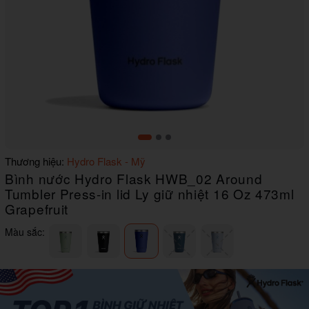
Item
Thương hiệu:
Hydro Flask - Mỹ
1
Bình nước Hydro Flask HWB_02 Around
of
3
Tumbler Press-in lid Ly giữ nhiệt 16 Oz 473ml
Grapefruit
Màu sắc: