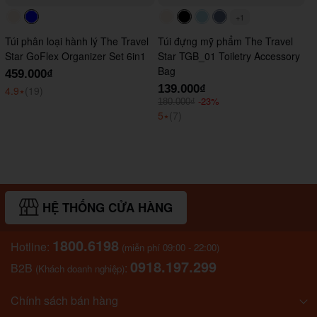
+1
#faf0e6
#0000FF
#faf0e6
#000000
#ADD8E6
#647290
Túi phân loại hành lý The Travel
Túi đựng mỹ phẩm The Travel
Star GoFlex Organizer Set 6in1
Star TGB_01 Toiletry Accessory
Bag
459.000₫
139.000₫
4.9
⭑
(19)
-23%
180.000₫
5
⭑
(7)
HỆ THỐNG CỬA HÀNG
1800.6198
Hotline:
(miễn phí 09:00 - 22:00)
0918.197.299
B2B
:
(Khách doanh nghiệp)
Chính sách bán hàng