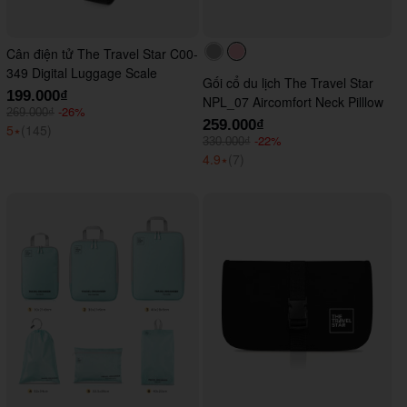
Cân điện tử The Travel Star C00-
#acacac
#ffc0cb
349 Digital Luggage Scale
Gối cổ du lịch The Travel Star
199.000₫
NPL_07 Aircomfort Neck Pilllow
-26%
269.000₫
259.000₫
5
⭑
(145)
-22%
330.000₫
4.9
⭑
(7)