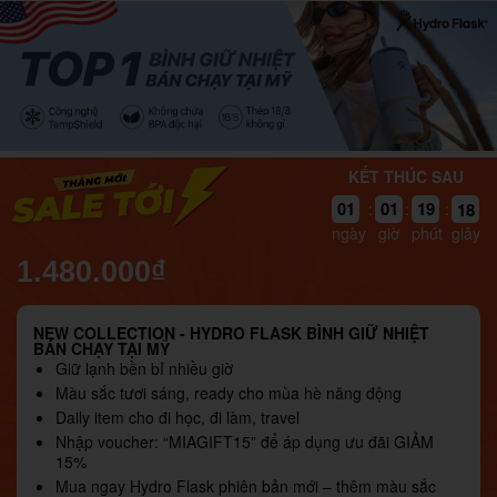
KẾT THÚC SAU
18
01
01
19
:
:
:
17
ngày
giờ
phút
giây
1.480.000₫
NEW COLLECTION - HYDRO FLASK BÌNH GIỮ NHIỆT
BÁN CHẠY TẠI MỸ
Giữ lạnh bền bỉ nhiều giờ
Màu sắc tươi sáng, ready cho mùa hè năng động
Daily item cho đi học, đi làm, travel
Nhập voucher: “MIAGIFT15” để áp dụng ưu đãi GIẢM
15%
Mua ngay Hydro Flask phiên bản mới – thêm màu sắc