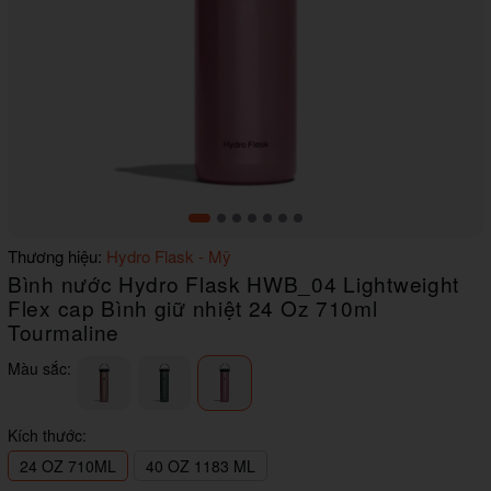
Item
Thương hiệu:
Hydro Flask - Mỹ
1
Bình nước Hydro Flask HWB_04 Lightweight
of
7
Flex cap Bình giữ nhiệt 24 Oz 710ml
Tourmaline
Màu sắc:
Kích thước:
24 OZ 710ML
40 OZ 1183 ML