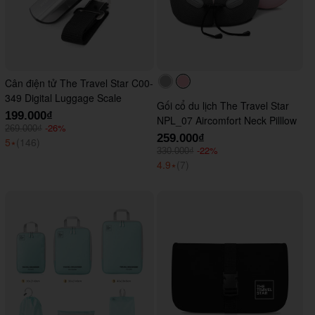
Cân điện tử The Travel Star C00-
#acacac
#ffc0cb
349 Digital Luggage Scale
Gối cổ du lịch The Travel Star
199.000₫
NPL_07 Aircomfort Neck Pilllow
-26%
269.000₫
259.000₫
5
⭑
(146)
-22%
330.000₫
4.9
⭑
(7)