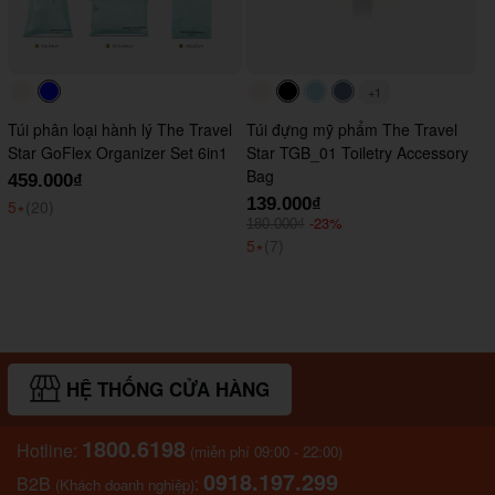
+1
#faf0e6
#0000FF
#faf0e6
#000000
#ADD8E6
#647290
Túi phân loại hành lý The Travel
Túi đựng mỹ phẩm The Travel
Star GoFlex Organizer Set 6in1
Star TGB_01 Toiletry Accessory
Bag
459.000₫
139.000₫
5
⭑
(20)
-23%
180.000₫
5
⭑
(7)
HỆ THỐNG CỬA HÀNG
1800.6198
Hotline:
(miễn phí 09:00 - 22:00)
0918.197.299
B2B
:
(Khách doanh nghiệp)