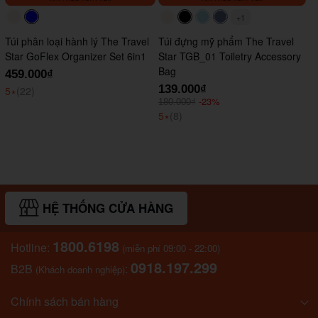
+1
#faf0e6
#0000FF
#faf0e6
#000000
#ADD8E6
#647290
Túi phân loại hành lý The Travel
Túi đựng mỹ phẩm The Travel
Star GoFlex Organizer Set 6in1
Star TGB_01 Toiletry Accessory
Bag
459.000₫
139.000₫
5
⭑
(22)
-23%
180.000₫
5
⭑
(8)
HỆ THỐNG CỬA HÀNG
1800.6198
Hotline:
(miễn phí 09:00 - 22:00)
0918.197.299
B2B
:
(Khách doanh nghiệp)
Chính sách bán hàng