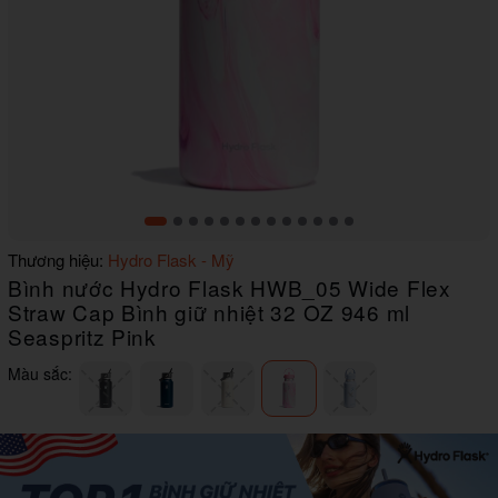
Item
Thương hiệu:
Hydro Flask - Mỹ
1
Bình nước Hydro Flask HWB_05 Wide Flex
of
13
Straw Cap Bình giữ nhiệt 32 OZ 946 ml
Seaspritz Pink
Màu sắc: