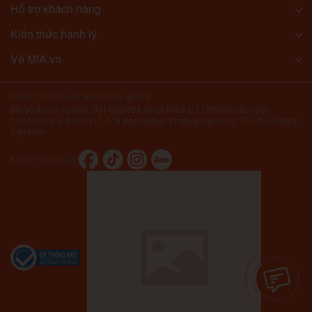
Hỗ trợ khách hàng
Kiến thức hành lý
Về MIA.vn
CÔNG TY CỔ PHẦN MIA RETAIL @2026
Mã số doanh nghiệp: 0314826894 do sở KH & ĐT TP.HCM cấp ngày
10/01/2018. Địa chỉ: 117-119 Bạch Đằng, Phường Gia Định, TP. Hồ Chí Minh,
Việt Nam.
Kết nối với MIA.vn