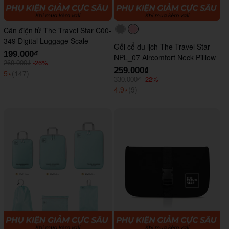
Cân điện tử The Travel Star C00-
#acacac
#ffc0cb
349 Digital Luggage Scale
Gối cổ du lịch The Travel Star
199.000₫
NPL_07 Aircomfort Neck Pilllow
-26%
269.000₫
259.000₫
5
⭑
(147)
-22%
330.000₫
4.9
⭑
(9)