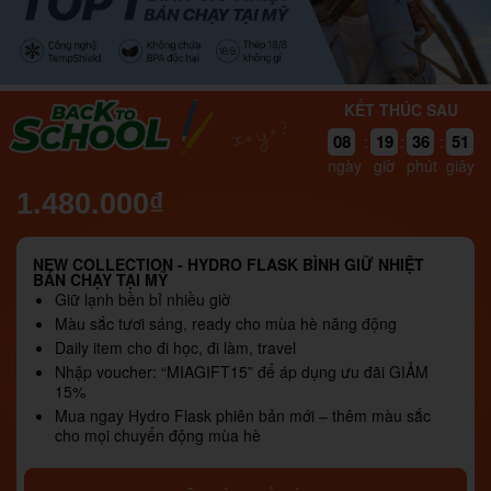
KẾT THÚC SAU
08
19
36
50
:
:
:
ngày
giờ
phút
giây
1.480.000₫
NEW COLLECTION - HYDRO FLASK BÌNH GIỮ NHIỆT
BÁN CHẠY TẠI MỸ
Giữ lạnh bền bỉ nhiều giờ
Màu sắc tươi sáng, ready cho mùa hè năng động
Daily item cho đi học, đi làm, travel
Nhập voucher: “MIAGIFT15” để áp dụng ưu đãi GIẢM
15%
Mua ngay Hydro Flask phiên bản mới – thêm màu sắc
cho mọi chuyển động mùa hè