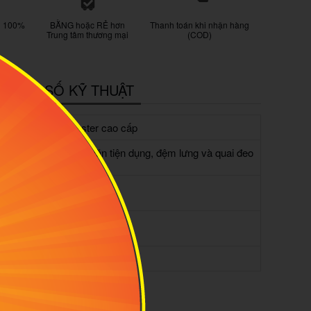
g 100%
BẰNG hoặc RẺ hơn
Thanh toán khi nhận hàng
Trung tâm thương mại
(COD)
HÔNG SỐ KỸ THUẬT
ất liệu:
Polyester cao cấp
Nhiều ngăn tiện dụng, đệm lưng và quai đeo
ính năng:
êm ái
rọng
0.38kg
ượng:
găn
15 inch
ptop:
ung tích:
26L