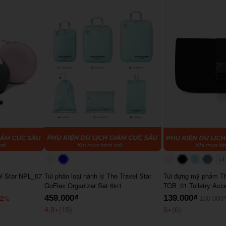
+1
#faf0e6
#0000FF
#faf0e6
#000000
#ADD8
#64
el Star NPL_07
Túi phân loại hành lý The Travel Star
Túi đựng mỹ phẩm Th
GoFlex Organizer Set 6in1
TGB_01 Toiletry Acc
22%
459.000₫
139.000₫
180.000
4.9
⭑
(19)
5
⭑
(6)