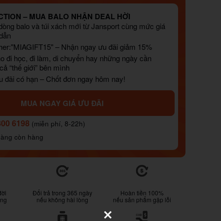
TION – MUA BALO NHẬN DEAL HỜI
òng balo và túi xách mới từ Jansport cùng mức giá
 dẫn
er:"MIAGIFT15" – Nhận ngay ưu đãi giảm 15%
o đi học, đi làm, di chuyển hay những ngày cần
ả “thế giới” bên mình
u đãi có hạn – Chốt đơn ngay hôm nay!
MUA NGAY GIÁ ƯU ĐÃI
800 6198
(miễn phí, 8-22h)
hàng còn hàng
đời
Đổi trả trong 365 ngày
Hoàn tiền 100%
ống
nếu không hài lòng
nếu sản phẩm gặp lỗi