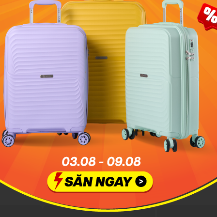
i giúp giảm áp lực lên vai, mang lại cảm giác dễ chịu hơn khi
i học, dạo phố, du lịch.
ng, dễ phối cùng nhiều outfit thường ngày.
h giá sản phẩm
Plus 26L Pastel Lilac