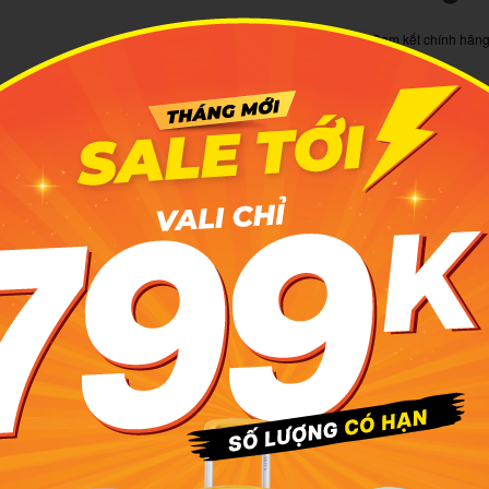
Cam kết chính hãn
T
Ch
à mẫu balo sở hữu thiết kế hiện đại, không gian rộng rãi cùng
m việc và di chuyển hằng ngày.
T
 dành cho laptop đến 15 inch, hỗ trợ bảo vệ thiết bị tốt hơn
T
l
độ bền, giữ form balo ổn định và hỗ trợ sử dụng tốt trong nhiều
N
la
 kết hợp ngăn chính lớn giúp sắp xếp gọn gàng sách vở, tài
D
 tập và công việc mỗi ngày.
n phụ phía trước và bên trong giúp dễ dàng phân loại các vật
hụ kiện nhỏ gọn.