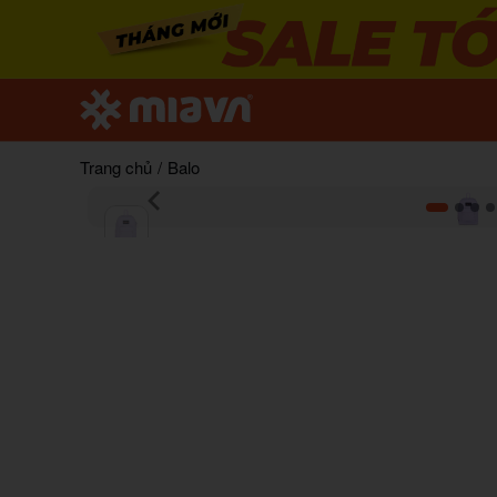
Trang chủ
/
Balo
Item
1
of
5