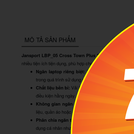
MÔ TẢ SẢN PHẨM
Jansport LBP_05 Cross Town Plus 26L Pastel Lilac
l
nhiều tiện ích tiện dụng, phù hợp cho nhu cầu học tập, là
Ngăn laptop riêng biệt:
Trang bị ngăn chống sốc
trong quá trình sử dụng và di chuyển.
Chất liệu bền bỉ:
Vải Polyester cao cấp giúp tăng 
điều kiện hằng ngày.
Không gian ngăn chứa rộng rãi:
Dung tích 26L
liệu, quần áo hoặc các vật dụng cần thiết cho học
Phân chia ngăn thông minh:
Tích hợp nhiều ngă
dụng cá nhân như sạc, tai nghe, chìa khóa hoặc p