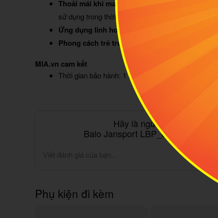
Thoải mái khi mang:
Đệm lưng cùng quai đeo êm á
sử dụng trong thời gian dài.
Ứng dụng linh hoạt:
Phù hợp cho mang theo khi đ
Phong cách trẻ trung:
Thiết kế hiện đại, năng độ
MIA.vn cam kết
Thời gian bảo hành: 1 năm
Hãy là người đầu tiên đán
Balo Jansport LBP_05 Cross Town 
Viết đánh giá của bạn...
Phụ kiện đi kèm