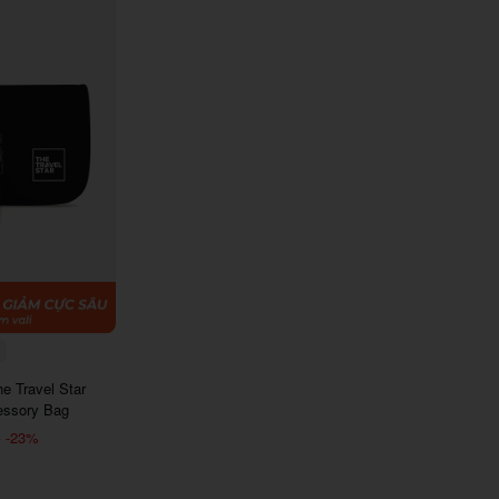
E6
7290
e Travel Star
essory Bag
-23%
₫