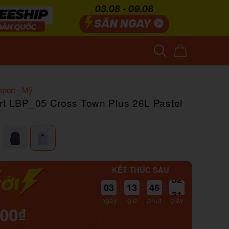
sport - Mỹ
rt LBP_05 Cross Town Plus 26L Pastel
KẾT THÚC SAU
03
:
13
:
46
:
31
ngày
giờ
phút
giây
000₫