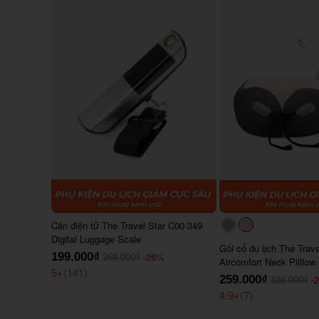
Cân điện tử The Travel Star C00-349
#acacac
#ffc0cb
Digital Luggage Scale
Gối cổ du lịch The Trav
199.000₫
-26%
269.000₫
Aircomfort Neck Pilllow
5
⭑
(141)
259.000₫
-
330.000₫
4.9
⭑
(7)