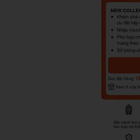
NEW COLLEC
Khám phá d
ưu đãi hấp
Nhập vouch
Phù hợp ch
mang theo c
Số lượng ư
1
Gọi đặt hàng
Xem 5 cửa 
Bảo hành trọn 
trên toàn hệ th