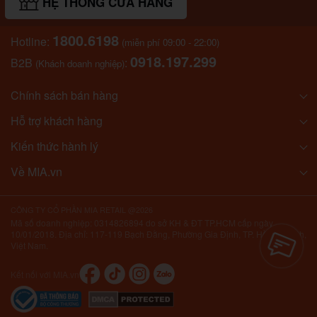
HỆ THỐNG CỬA HÀNG
1800.6198
Hotline:
(miễn phí 09:00 - 22:00)
0918.197.299
B2B
:
(Khách doanh nghiệp)
Chính sách bán hàng
Hỗ trợ khách hàng
Kiến thức hành lý
Về MIA.vn
CÔNG TY CỔ PHẦN MIA RETAIL @2026
Mã số doanh nghiệp: 0314826894 do sở KH & ĐT TP.HCM cấp ngày
10/01/2018. Địa chỉ: 117-119 Bạch Đằng, Phường Gia Định, TP. Hồ Chí Minh,
Việt Nam.
Kết nối với MIA.vn