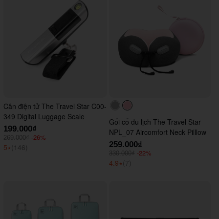
Cân điện tử The Travel Star C00-
#acacac
#ffc0cb
349 Digital Luggage Scale
Gối cổ du lịch The Travel Star
199.000₫
NPL_07 Aircomfort Neck Pilllow
-26%
269.000₫
259.000₫
5
⭑
(146)
-22%
330.000₫
4.9
⭑
(7)