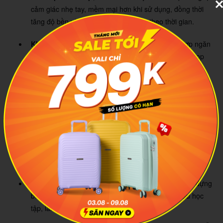
cảm giác nhẹ tay, mềm mại hơn khi sử dụng, đồng thời
tăng độ bền và giữ form balo ổn định theo thời gian.
Không gian chứa rộng rãi:
Dung tích 26L kết hợp ngăn
chính lớn giúp dễ dàng sắp xếp sách vở, tài liệu, laptop
hoặc các vật dụng cần thiết cho lịch trình mỗi ngày.
Phân chia ngăn thông minh:
Tích hợp nhiều ngăn phụ
phía trước và bên trong giúp dễ dàng phân loại các vật
dụng cá nhân như sạc, tai nghe, chìa khóa hoặc phụ kiện
nhỏ gọn.
Thoải mái khi mang:
Quai đeo đệm êm kết hợp thiết kế
công thái học giúp giảm áp lực lên vai và mang lại cảm
giác dễ chịu khi sử dụng trong thời gian dài.
Thiết kế tiện lợi hằng ngày:
Hai ngăn hông hỗ trợ đựng
bình nước hoặc ô gấp, thuận tiện hơn cho nhu cầu học
tập, làm việc và di chuyển liên tục.