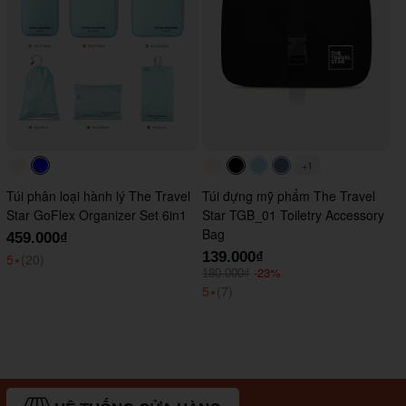
+1
#faf0e6
#0000FF
#faf0e6
#000000
#ADD8E6
#647290
Túi phân loại hành lý The Travel
Túi đựng mỹ phẩm The Travel
Star GoFlex Organizer Set 6in1
Star TGB_01 Toiletry Accessory
Bag
459.000₫
139.000₫
5
⭑
(20)
-23%
180.000₫
5
⭑
(7)