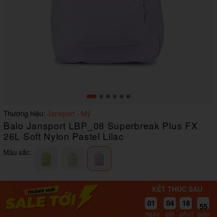
Item
Thương hiệu:
Jansport - Mỹ
1
Balo Jansport LBP_08 Superbreak Plus FX
of
6
26L Soft Nylon Pastel Lilac
Màu sắc:
KẾT THÚC SAU
01
04
18
55
:
:
:
ngày
giờ
phút
giây