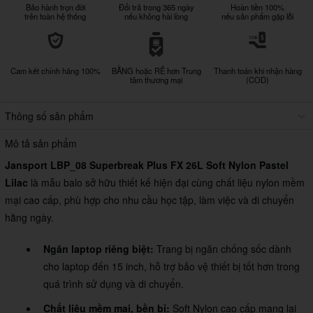
Bảo hành trọn đời
Đổi trả trong 365 ngày
Hoàn tiền 100%
trên toàn hệ thống
nếu không hài lòng
nếu sản phẩm gặp lỗi
Cam kết chính hãng 100%
BẰNG hoặc RẺ hơn Trung
Thanh toán khi nhận hàng
tâm thương mại
(COD)
Thông số sản phẩm
Mô tả sản phẩm
Jansport LBP_08 Superbreak Plus FX 26L Soft Nylon Pastel
Lilac
là mẫu balo sở hữu thiết kế hiện đại cùng chất liệu nylon mềm
mại cao cấp, phù hợp cho nhu cầu học tập, làm việc và di chuyển
hằng ngày.
Ngăn laptop riêng biệt:
Trang bị ngăn chống sốc dành
cho laptop đến 15 inch, hỗ trợ bảo vệ thiết bị tốt hơn trong
quá trình sử dụng và di chuyển.
Chất liệu mềm mại, bền bỉ:
Soft Nylon cao cấp mang lại