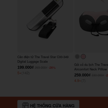
Cân điện tử The Travel Star C00-349
#acacac
#ffc0cb
Digital Luggage Scale
Gối cổ du lịch The Trav
199.000₫
-26%
269.000₫
Aircomfort Neck Pilllow
5
⭑
(142)
259.000₫
-
330.000₫
4.9
⭑
(7)
HỆ THỐNG CỬA HÀNG