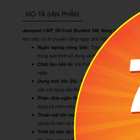
MÔ TẢ SẢN PHẨM
Jansport LBP_09 Cool Student 34L Navy
là mẫu balo 
làm việc và di chuyển hằng ngày, phù hợp với người cần m
Ngăn laptop riêng biệt:
Trang bị ngăn chống sốc
trong quá trình sử dụng và di chuyển.
Chất liệu bền bỉ:
Vải Polyester có độ bền cao gi
ngày.
Dung tích lớn 34L:
Không gian chứa rộng rãi gi
các vật dụng cần thiết cho lịch trình học tập, làm v
Phân chia ngăn thông minh:
Tích hợp nhiều ngă
dụng cá nhân như sạc, tai nghe, chìa khóa hoặc p
Thoải mái khi mang:
Quai đeo chữ S công thái họ
lượng tốt hơn và mang lại cảm giác dễ chịu khi sử 
Thiết kế tiện lợi hằng ngày:
Hai ngăn hông hỗ tr
tập, làm việc và di chuyển liên tục.