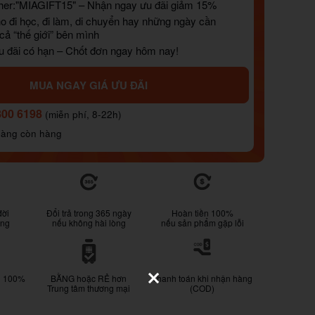
er:"MIAGIFT15" – Nhận ngay ưu đãi giảm 15%
o đi học, đi làm, di chuyển hay những ngày cần
ả “thế giới” bên mình
u đãi có hạn – Chốt đơn ngay hôm nay!
MUA NGAY GIÁ ƯU ĐÃI
800 6198
(miễn phí, 8-22h)
hàng còn hàng
đời
Đổi trả trong 365 ngày
Hoàn tiền 100%
ống
nếu không hài lòng
nếu sản phẩm gặp lỗi
g 100%
BẰNG hoặc RẺ hơn
Thanh toán khi nhận hàng
Trung tâm thương mại
(COD)