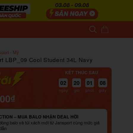
sport - Mỹ
rt LBP_09 Cool Student 34L Navy
KẾT THÚC SAU
08
02
:
20
:
01
:
07
ngày
giờ
phút
giây
000₫
TION – MUA BALO NHẬN DEAL HỜI
òng balo và túi xách mới từ Jansport cùng mức giá
 dẫn