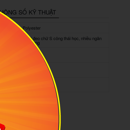
HÔNG SỐ KỸ THUẬT
ất liệu:
Polyester
Quai đeo chữ S công thái học, nhiều ngăn
ính năng:
tiện dụng
rọng
600g
ượng:
găn
15 inch
ptop:
ung
34L
ch: