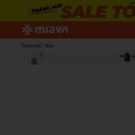
Trang chủ
/
Balo
Item
1
of
3