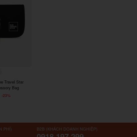
E6
7290
e Travel Star
essory Bag
-23%
₫
N PHÍ)
B2B (KHÁCH DOANH NGHIỆP)
0918.197.299