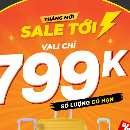
T
Ch
sở hữu dung tích lớn cùng thiết kế tối ưu cho nhu cầu học tập,
ang theo nhiều vật dụng trong suốt cả ngày dài.
T
 dành cho laptop đến 15 inch, hỗ trợ bảo vệ thiết bị tốt hơn
T
l
úp giữ form balo ổn định và phù hợp cho nhu cầu sử dụng hằng
N
la
úp dễ dàng mang theo sách vở, tài liệu, laptop, quần áo hoặc
D
iệc hay di chuyển liên tục.
tí
n phụ phía trước và bên trong giúp dễ dàng phân loại các vật
hụ kiện nhỏ gọn.
c kết hợp đệm êm giúp ôm vai tự nhiên, hỗ trợ phân tán trọng
dụng trong thời gian dài.
ợ đựng bình nước hoặc ô gấp, thuận tiện hơn cho nhu cầu học