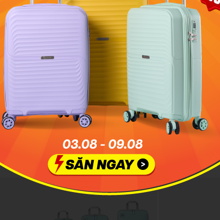
ng, dễ phối cùng nhiều outfit thường ngày.
h giá sản phẩm
Student 34L Navy