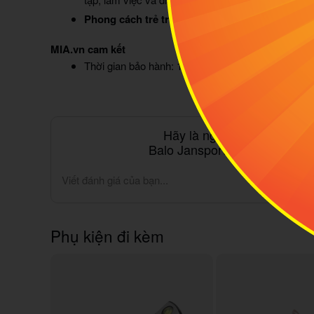
Phong cách trẻ trung:
Thiết kế hiện đại, năng độ
MIA.vn cam kết
Thời gian bảo hành: 1 năm
Hãy là người đầu tiên đán
Balo Jansport LBP_09 Cool 
Viết đánh giá của bạn...
Phụ kiện đi kèm