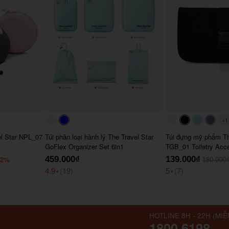
+1
#faf0e6
#0000FF
#faf0e6
#000000
#ADD8
#64
el Star NPL_07
Túi phân loại hành lý The Travel Star
Túi đựng mỹ phẩm Th
GoFlex Organizer Set 6in1
TGB_01 Toiletry Acc
22%
459.000₫
139.000₫
180.000
4.9
⭑
(19)
5
⭑
(7)
HOTLINE 8H - 22H (MIỄ
1800.6198