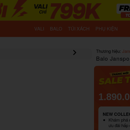
VALI
BALO
TÚI XÁCH
PHỤ KIỆN
Thương hiệu:
Jan
Balo Janspo
1.890.
NEW COLLEC
Khám phá d
ưu đãi hấp