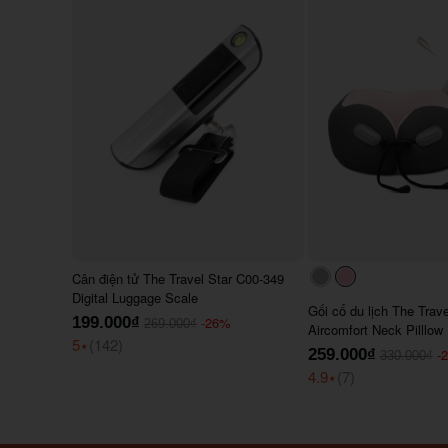
Cân điện tử The Travel Star C00-349
#acacac
#ffc0cb
Digital Luggage Scale
Gối cổ du lịch The Trav
199.000₫
-26%
269.000₫
Aircomfort Neck Pilllow
5
⭑
(142)
259.000₫
-
330.000₫
4.9
⭑
(7)