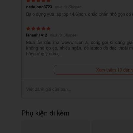
nathuong3723
mua từ Shopee
Balo đựng vừa lap top 14.6inch. chắc chắn nhỏ gọn có 
lananh1412
mua từ Shopee
Mua lần đầu mà woww luôn á, đóng gói kĩ càng gia
không hề ọp ẹp, nhiều ngăn, để laptop đồ đạc thoải 
hàng ưng ý quá ạ.
Xem thêm 10 đánh
Viết đánh giá của bạn...
Phụ kiện đi kèm