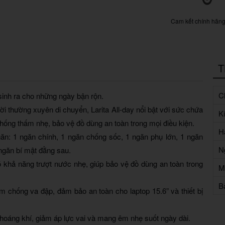
Cam kết chính hãn
T
Ch
 sinh ra cho những ngày bận rộn.
ời thường xuyên di chuyển, Larita All-day nổi bật với sức chứa
K
hống thấm nhẹ, bảo vệ đồ dùng an toàn trong mọi điều kiện.
H
n: 1 ngăn chính, 1 ngăn chống sốc, 1 ngăn phụ lớn, 1 ngăn
N
 ngăn bí mật đằng sau.
 khả năng trượt nước nhẹ, giúp bảo vệ đồ dùng an toàn trong
M
B
m chống va đập, đảm bảo an toàn cho laptop 15.6” và thiết bị
hoáng khí, giảm áp lực vai và mang êm nhẹ suốt ngày dài.