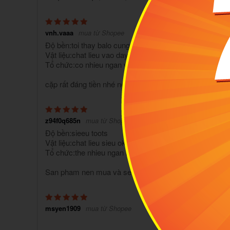
vnh.vaaa
mua từ Shopee
Độ bền:toi thay balo cung cap khong bi mat from khi s
Vật liệu:chat lieu vao day dan chong nuoc
Tổ chức:co nhieu ngan va nhieu ngan phu nho de sap 
cặp rất đáng tiền nhé nên mua nha
z94f0q685n
mua từ Shopee
Độ bền:sieeu toots
Vật liệu:chat lieu sieu ok
Tổ chức:the nhieu ngan lam
San pham nen mua và se ko hoi han dong goi sieu chin
msyen1909
mua từ Shopee