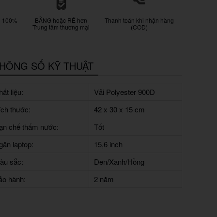
g 100%
BẰNG hoặc RẺ hơn
Thanh toán khi nhận hàng
Trung tâm thương mại
(COD)
HÔNG SỐ KỸ THUẬT
ất liệu:
Vải Polyester 900D
ích thước:
42 x 30 x 15 cm
ạn chế thấm nước:
Tốt
găn laptop:
15,6 inch
àu sắc:
Đen/Xanh/Hồng
ảo hành:
2 năm