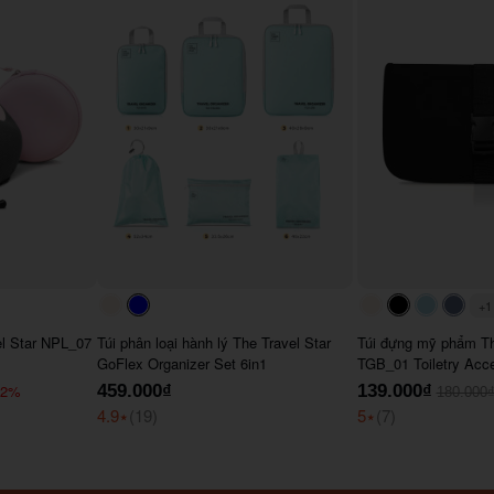
+1
#faf0e6
#0000FF
#faf0e6
#000000
#ADD8
#64
el Star NPL_07
Túi phân loại hành lý The Travel Star
Túi đựng mỹ phẩm Th
GoFlex Organizer Set 6in1
TGB_01 Toiletry Acc
22%
459.000₫
139.000₫
180.000
4.9
⭑
(19)
5
⭑
(7)