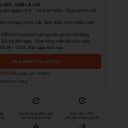
U HỜI · SẮM LÀ LỜI
sốc laptop 15.6" · Vải trượt nước · Quai đeo êm cả
bán ra ngay khi ra mắt. Balo được chọn nhiều nhất
300K khi mua kèm vali nguyên giá tại cửa hàng.
 Đổi trả 365 ngày · Giao hàng miễn phí toàn quốc
 06.08 – 10.08 · Đặt ngay hôm nay
MUA NGAY GIÁ ƯU ĐÃI
800 6198
(miễn phí, 8-22h)
 hàng còn hàng
đời
Đổi trả trong 365 ngày
Hoàn tiền 100%
ống
nếu không hài lòng
nếu sản phẩm gặp lỗi