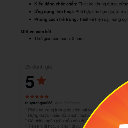
Kiểu dáng chắc chắn:
Thiết kế khung đứng, cứng
Ứng dụng linh hoạt:
Phù hợp cho học tập, làm vi
Phong cách trẻ trung:
Thiết kế hiện đại, năng độ
MIA.vn cam kết
Thời gian bảo hành: 2 năm
25 đánh giá
5
thuytrangvu068
mua từ Shopee
* Phân bố trọng lượng đều lên hai vai, đỡ mỏi và tốt h
* Đựng được nhiều đồ: sách, laptop, bình nước, áo m
* Có nhiều ngăn giúp sắp xếp đồ gọn gàng.
* Tiện khi đi học, đi chơi, đi du lịch ngắn ngà