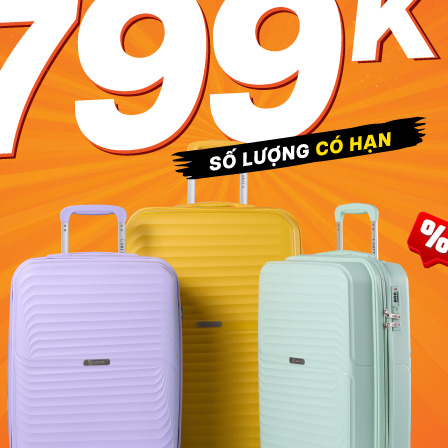
02/08/2026
u dung
xep
02/08/2026
h chu hop dung roi giay cam on
02/08/2026