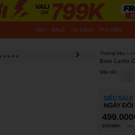
VALI
BALO
TÚI XÁCH
PHỤ KIỆN
Thương hiệu:
Lari
Balo Larita 
Màu sắc:
499.000
-14%
579.000₫