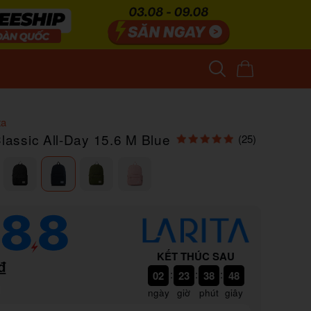
ta
Classic All-Day 15.6 M Blue
(25)
KẾT THÚC SAU
₫
:
:
:
02
23
38
47
ngày
giờ
phút
giây