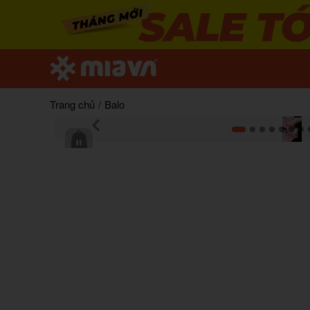
Trang chủ
/
Balo
Item
1
of
12