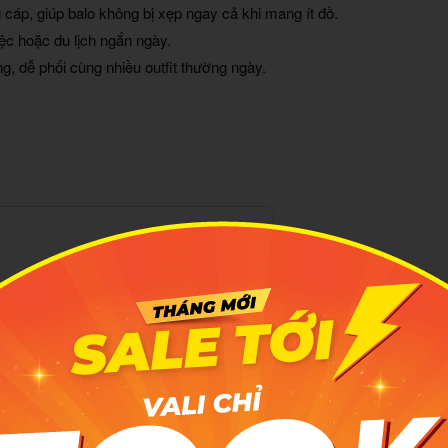
 cáp, giúp balo không bị xẹp ngay cả khi mang ít đồ.
ệc hoặc du lịch ngắn ngày.
ng, dễ phối cùng nhiều outfit thường ngày.
04/08/2026
ơn cho lưng khi mang nhiều sách.
ưa,…