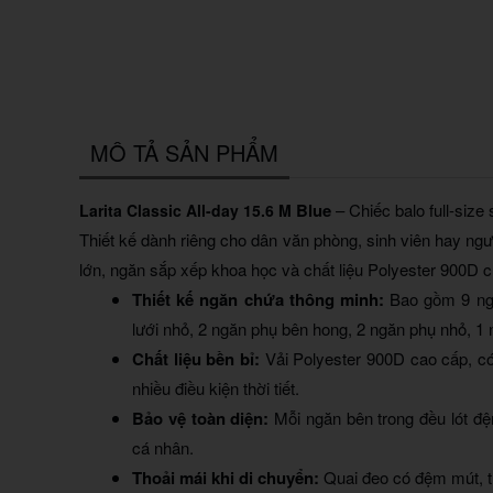
MÔ TẢ SẢN PHẨM
Blue
– Chiếc balo full-size
Larita Classic All-day 15.6 M
Thiết kế dành riêng cho dân văn phòng, sinh viên hay ngư
lớn, ngăn sắp xếp khoa học và chất liệu Polyester 900D c
Thiết kế ngăn chứa thông minh:
Bao gồm 9 ngă
lưới nhỏ, 2 ngăn phụ bên hong, 2 ngăn phụ nhỏ, 1
Chất liệu bền bỉ:
Vải Polyester 900D cao cấp, có
nhiều điều kiện thời tiết.
Bảo vệ toàn diện:
Mỗi ngăn bên trong đều lót đệ
cá nhân.
Thoải mái khi di chuyển:
Quai đeo có đệm mút, t