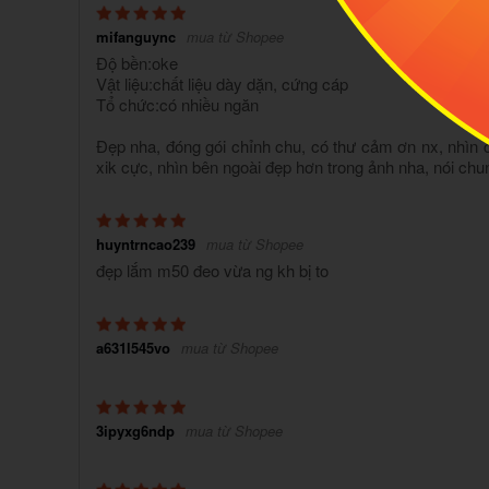
mifanguync
mua từ Shopee
Độ bền:oke
Vật liệu:chất liệu dày dặn, cứng cáp
Tổ chức:có nhiều ngăn
Đẹp nha, đóng gói chỉnh chu, có thư cảm ơn nx, nhìn 
xik cực, nhìn bên ngoài đẹp hơn trong ảnh nha, nói ch
huyntrncao239
mua từ Shopee
đẹp lắm m50 đeo vừa ng kh bị to
a631l545vo
mua từ Shopee
3ipyxg6ndp
mua từ Shopee