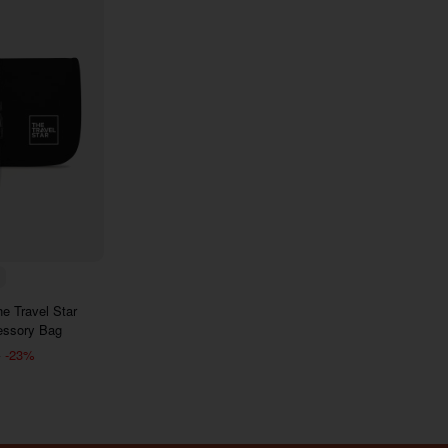
E6
7290
e Travel Star
essory Bag
-23%
₫