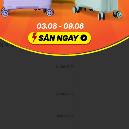
02/08/2026
chuyên nghiệp lắm như đi store mua ấy,
ung xứng đáng 💗💗💗💗
01/08/2026
01/08/2026
30/07/2026