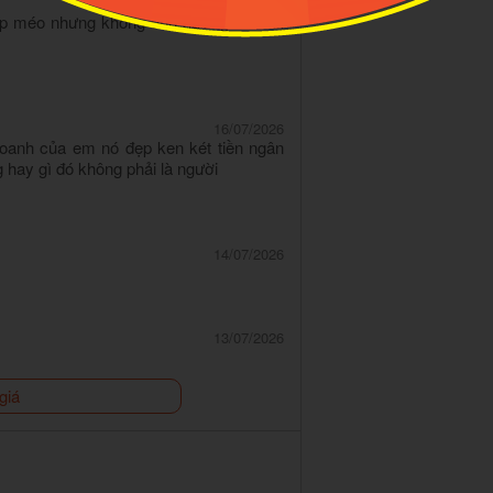
17/07/2026
móp méo nhưng không ảnh hưởng tới sản
16/07/2026
oanh của em nó đẹp ken két tiền ngân
 hay gì đó không phải là người
14/07/2026
13/07/2026
giá