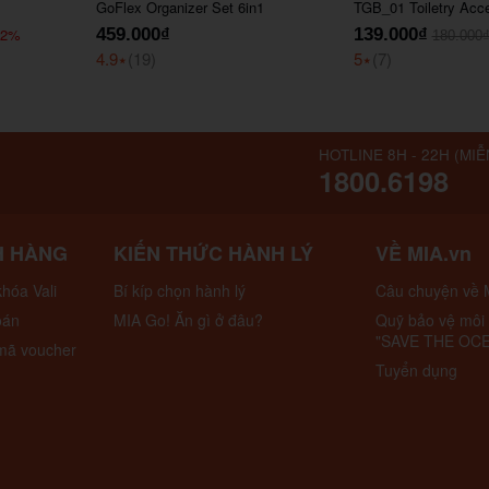
GoFlex Organizer Set 6in1
TGB_01 Toiletry Acc
22%
459.000₫
139.000₫
180.000
4.9
⭑
(19)
5
⭑
(7)
HOTLINE 8H - 22H (MIỄ
1800.6198
H HÀNG
KIẾN THỨC HÀNH LÝ
VỀ MIA.vn
hóa Vali
Bí kíp chọn hành lý
Câu chuyện về 
oán
MIA Go! Ăn gì ở đâu?
Quỹ bảo vệ môi
"SAVE THE OC
mã voucher
Tuyển dụng