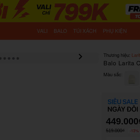
VALI
BALO
TÚI XÁCH
PHỤ KIỆN
Thương hiệu:
Lari
Balo Larita 
Màu sắc:
449.000
-13%
519.000₫