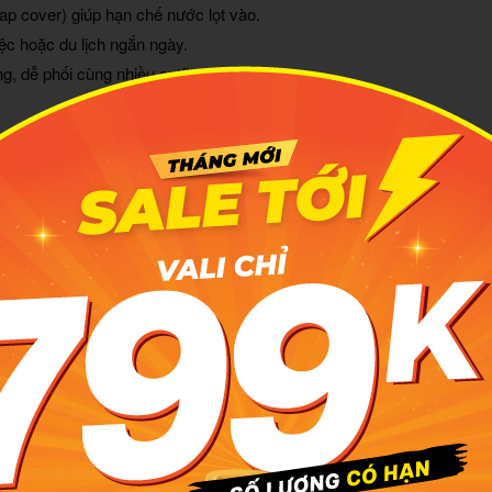
ap cover) giúp hạn chế nước lọt vào.
ệc hoặc du lịch ngắn ngày.
ng, dễ phối cùng nhiều outfit thường ngày.
28/07/2026
ềm êm