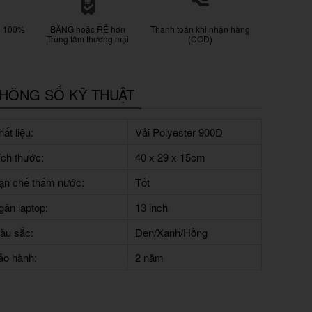
g 100%
BẰNG hoặc RẺ hơn
Thanh toán khi nhận hàng
Trung tâm thương mại
(COD)
HÔNG SỐ KỸ THUẬT
ất liệu:
Vải Polyester 900D
ích thước:
40 x 29 x 15cm
ạn chế thấm nước:
Tốt
găn laptop:
13 inch
àu sắc:
Đen/Xanh/Hồng
ảo hành:
2 năm