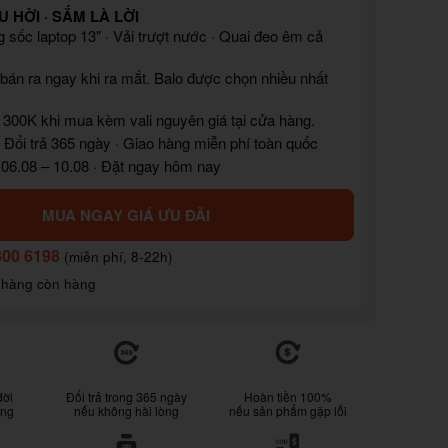
U HỜI · SẮM LÀ LỜI
 sốc laptop 13" · Vải trượt nước · Quai đeo êm cả
bán ra ngay khi ra mắt. Balo được chọn nhiều nhất
300K khi mua kèm vali nguyên giá tại cửa hàng.
 Đổi trả 365 ngày · Giao hàng miễn phí toàn quốc
 06.08 – 10.08 · Đặt ngay hôm nay
MUA NGAY GIÁ ƯU ĐÃI
800 6198
(miễn phí, 8-22h)
 hàng còn hàng
đời
Đổi trả trong 365 ngày
Hoàn tiền 100%
ống
nếu không hài lòng
nếu sản phẩm gặp lỗi