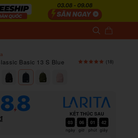
ta
Classic Basic 13 S Blue
(18)
KẾT THÚC SAU
₫
:
:
:
03
06
01
41
ngày
giờ
phút
giây