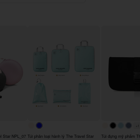
+1
#faf0e6
#0000FF
#faf0e6
#000000
#ADD8
#64
el Star NPL_07
Túi phân loại hành lý The Travel Star
Túi đựng mỹ phẩm Th