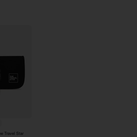
E6
7290
e Travel Star