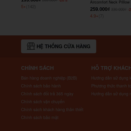
269.000₫
Aircomfort Neck Pilllow
5
⭑
(142)
259.000₫
-
330.000₫
4.9
⭑
(7)
HỆ THỐNG CỬA HÀNG
CHÍNH SÁCH
HỖ TRỢ KHÁC
Bán hàng doanh nghiệp (B2B)
Hướng dẫn sử dụng k
Chính sách bảo hành
Phương thức thanh t
Chính sách đổi trả 365 ngày
Hướng dẫn sử dụng 
Chính sách vận chuyển
Chính sách khách hàng thân thiết
Chính sách bảo mật