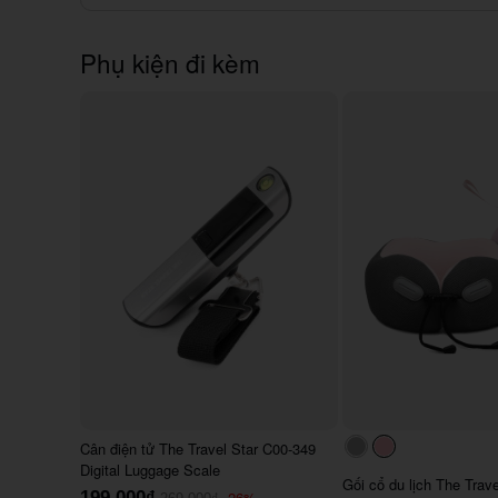
Phụ kiện đi kèm
Cân điện tử The Travel Star C00-349
#acacac
#ffc0cb
Digital Luggage Scale
Gối cổ du lịch The Trav
199.000₫
-26%