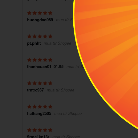
huongdao089
mua từ Shopee
pt.phht
mua từ Shopee
thanhxuan01_01.95
mua từ Shopee
trntrc937
mua từ Shopee
hathang2505
mua từ Shopee
9rmc1kn13r
mua từ Shopee