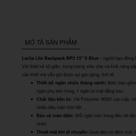
MÔ TẢ SẢN PHẨM
Larita Lite Backpack BP2 13" S Blue
– người bạn đồng 
Với thiết kế tối giản, trọng lượng siêu nhẹ và khả năng 
cần thiết mà vẫn giữ được sự gọn gàng, tinh tế.
Thiết kế ngăn chứa thông minh:
Balo bao gồm 
ngăn phụ bên hong, 1 ngăn bí mật đằng sau.
Chất liệu bền bỉ:
Vải Polyester 900D cao cấp, có
nhiều điều kiện thời tiết.
Bảo vệ toàn diện:
Mỗi ngăn bên trong đều lót đệm
nhân.
Thoải mái khi di chuyển:
Quai đeo có đệm mút, t