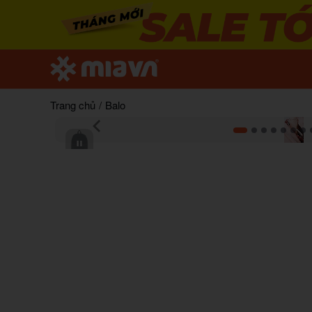
Trang chủ
/
Balo
Item
1
of
12