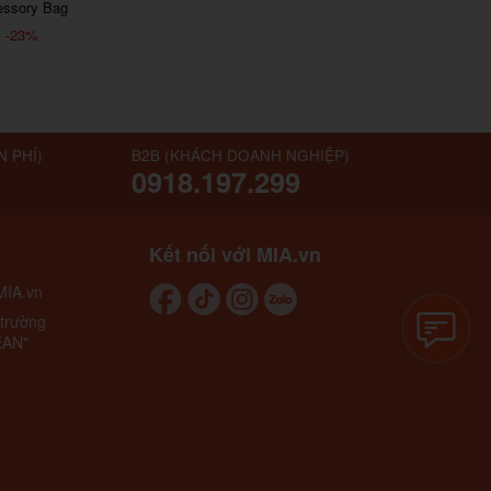
essory Bag
-23%
₫
N PHÍ)
B2B (KHÁCH DOANH NGHIỆP)
0918.197.299
Kết nối với MIA.vn
MIA.vn
 trường
EAN"