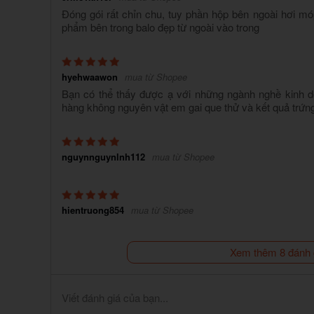
Đóng gói rất chỉn chu, tuy phần hộp bên ngoài hơi 
phẩm bên trong balo đẹp từ ngoài vào trong
hyehwaawon
mua từ Shopee
Bạn có thể thấy được ạ với những ngành nghề kinh d
hàng không nguyên vật em gai que thử và kết quả trứng
nguynnguynlnh112
mua từ Shopee
hientruong854
mua từ Shopee
Xem thêm 8 đánh 
Viết đánh giá của bạn...