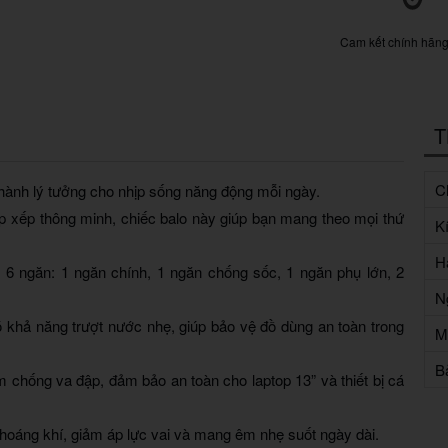
Cam kết chính hãn
T
Ch
hành lý tưởng cho nhịp sống năng động mỗi ngày.
sắp xếp thông minh, chiếc balo này giúp bạn mang theo mọi thứ
K
H
6 ngăn: 1 ngăn chính, 1 ngăn chống sốc, 1 ngăn phụ lớn, 2
N
 khả năng trượt nước nhẹ, giúp bảo vệ đồ dùng an toàn trong
M
B
 chống va đập, đảm bảo an toàn cho laptop 13” và thiết bị cá
hoáng khí, giảm áp lực vai và mang êm nhẹ suốt ngày dài.