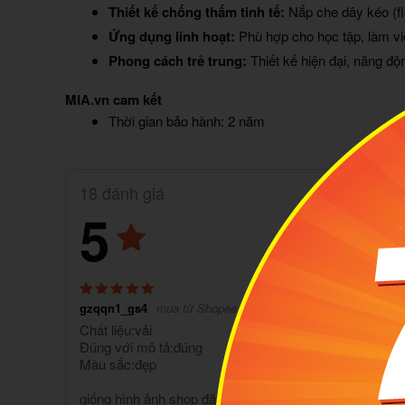
Thiết kế chống thấm tinh tế:
Nắp che dây kéo (fl
Ứng dụng linh hoạt:
Phù hợp cho học tập, làm vi
Phong cách trẻ trung:
Thiết kế hiện đại, năng độ
MIA.vn cam kết
Thời gian bảo hành: 2 năm
18 đánh giá
5
gzqqn1_gs4
mua từ Shopee
Chất liệu:vải
Đúng với mô tả:đúng
Màu sắc:đẹp
giống hình ảnh shop đăng balo nhiều ngăn quai đeo m