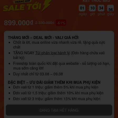
KẾT THÚC SAU
01
10
34
55
:
:
:
ngày
giờ
phút
giây
899.000₫
-61%
2.330.000₫
THÁNG MỚI – DEAL MỚI - VALI GIÁ HỜI
Chốt là lời, mua online vừa nhanh vừa rẻ, tặng quà cực
chất
TẶNG NGAY
Túi phân loại hành lý
(Đơn hàng chứa vali
bất kỳ)
Freeship toàn quốc khi đặt qua website - số lượng có hạn,
mua sớm càng lời!
Duy nhất chỉ từ 03.08 – 09.08
ĐẶC BIỆT – ƯU ĐÃI GIẢM THÊM KHI MUA PHỤ KIỆN
Đơn vali từ 1 triệu: giảm thêm 5% khi mua phụ kiện
Đơn vali từ 1,5 triệu: giảm thêm 10% khi mua phụ kiện
Đơn vali từ 3 triệu: giảm thêm 15% khi mua phụ kiện
ĐANG TẠM HẾT HÀNG