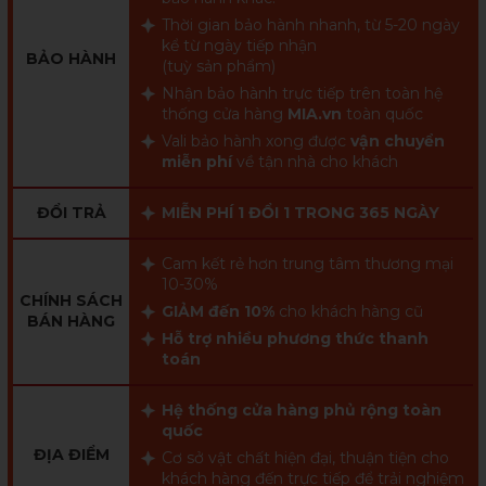
Thời gian bảo hành nhanh, từ 5-20 ngày
kể từ ngày tiếp nhận
BẢO HÀNH
(tuỳ sản phẩm)
Nhận bảo hành trực tiếp trên toàn hệ
thống cửa hàng
MIA.vn
toàn quốc
Vali bảo hành xong được
vận chuyển
miễn phí
về tận nhà cho khách
ĐỔI TRẢ
MIỄN PHÍ 1 ĐỔI 1 TRONG 365 NGÀY
Cam kết rẻ hơn trung tâm thương mại
10-30%
CHÍNH SÁCH
GIẢM đến 10%
cho khách hàng cũ
BÁN HÀNG
Hỗ trợ nhiều phương thức thanh
toán
Hệ thống cửa hàng phủ rộng toàn
quốc
ĐỊA ĐIỂM
Cơ sở vật chất hiện đại, thuận tiện cho
khách hàng đến trực tiếp để trải nghiệm