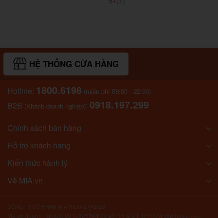
5
⭑
(7)
HỆ THỐNG CỬA HÀNG
1800.6198
Hotline:
(miễn phí 09:00 - 22:00)
0918.197.299
B2B
:
(Khách doanh nghiệp)
Chính sách bán hàng
Hỗ trợ khách hàng
Kiến thức hành lý
Về MIA.vn
CÔNG TY CỔ PHẦN MIA RETAIL @2026
Mã số doanh nghiệp: 0314826894 do sở KH & ĐT TP.HCM cấp ngày