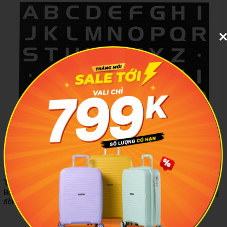
TẶNG BỘ STICKER CHỐNG THẤT LẠC
Bộ sticker chữ cái giúp bạn dễ dàng tìm thấy hành lý nơi công cộng
đồng thời tạo điểm nhấn và cá tính riêng