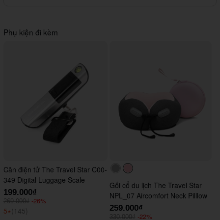
Phụ kiện đi kèm
Cân điện tử The Travel Star C00-
#acacac
#ffc0cb
349 Digital Luggage Scale
Gối cổ du lịch The Travel Star
199.000₫
NPL_07 Aircomfort Neck Pilllow
-26%
269.000₫
259.000₫
5
⭑
(145)
-22%
330.000₫