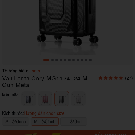
Item
Thương hiệu:
Larita
1
Vali Larita Cory MG1124_24 M
(27)
of
11
Gun Metal
Màu sắc:
Kích thước:
Hướng dẫn chọn size
S - 20 inch
M - 24 inch
L - 28 inch