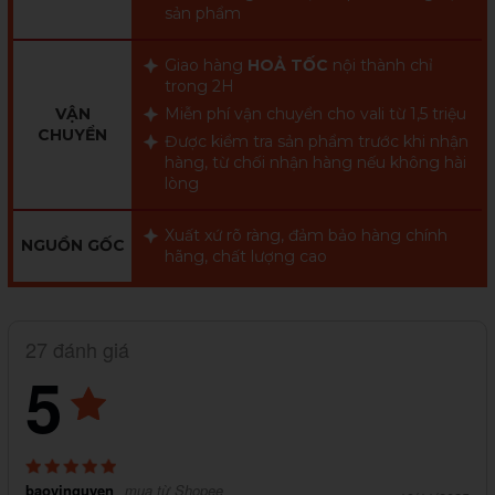
sản phẩm
Giao hàng
HOẢ TỐC
nội thành chỉ
trong 2H
VẬN
Miễn phí vận chuyển cho vali từ 1,5 triệu
CHUYỂN
Được kiểm tra sản phẩm trước khi nhận
hàng, từ chối nhận hàng nếu không hài
lòng
Xuất xứ rõ ràng, đảm bảo hàng chính
NGUỒN GỐC
hãng, chất lượng cao
27 đánh giá
5
baovinguyen
mua từ Shopee