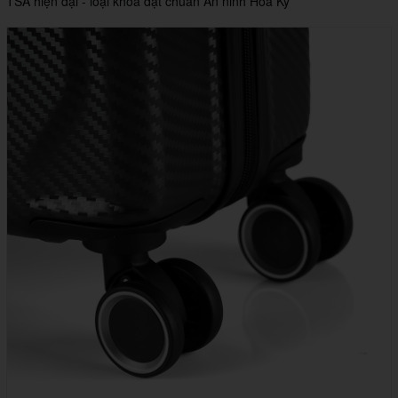
TSA hiện đại - loại khóa đạt chuẩn An ninh Hoa Kỳ