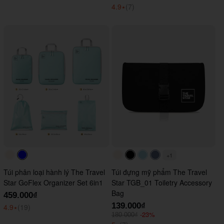
4.9
⭑
(7)
+1
#faf0e6
#0000FF
#faf0e6
#000000
#ADD8E6
#647290
Túi phân loại hành lý The Travel
Túi đựng mỹ phẩm The Travel
Star GoFlex Organizer Set 6in1
Star TGB_01 Toiletry Accessory
Bag
459.000₫
139.000₫
4.9
⭑
(19)
-23%
180.000₫