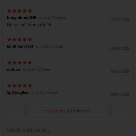
lutuytnhung049
mua từ Shopee
12/08/2025
Hàng chất lượng rất tốt
kimthoa.996kt
mua từ Shopee
03/08/2025
nobixu
mua từ Shopee
25/07/2025
5p3losq8ex
mua từ Shopee
22/07/2025
Xem thêm 10 đánh giá
Viết đánh giá của bạn...