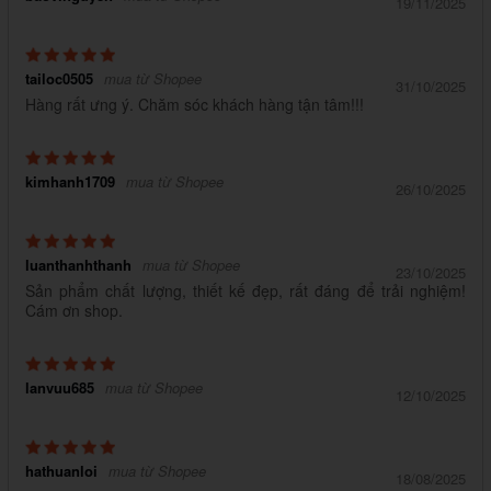
19/11/2025
tailoc0505
mua từ Shopee
31/10/2025
Hàng rất ưng ý. Chăm sóc khách hàng tận tâm!!!
kimhanh1709
mua từ Shopee
26/10/2025
luanthanhthanh
mua từ Shopee
23/10/2025
Sản phẩm chất lượng, thiết kế đẹp, rất đáng để trải nghiệm!
Cám ơn shop.
lanvuu685
mua từ Shopee
12/10/2025
hathuanloi
mua từ Shopee
18/08/2025