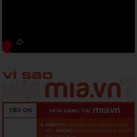
TIÊU CHÍ
MUA HÀNG TẠI
MIỄN PHÍ
bảo hành trọn đời tất cả phụ
kiện,
KHÔNG
phải trả thêm bất kì chi phí
bảo hành khác.