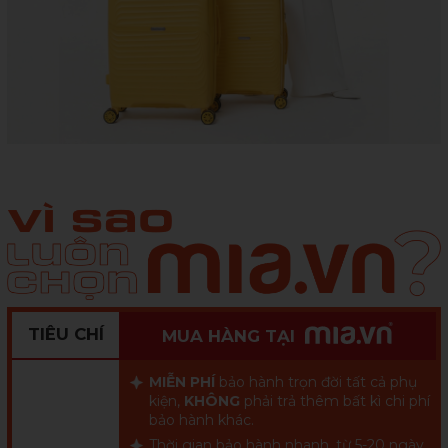
TIÊU CHÍ
MUA HÀNG TẠI
MIỄN PHÍ
bảo hành trọn đời tất cả phụ
kiện,
KHÔNG
phải trả thêm bất kì chi phí
bảo hành khác.
Thời gian bảo hành nhanh, từ 5-20 ngày