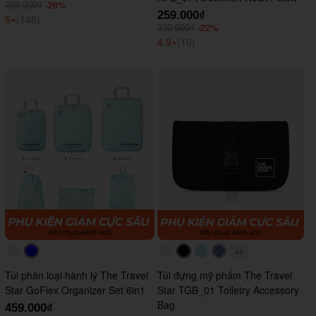
-26%
269.000₫
259.000₫
5
⭑
(148)
-22%
330.000₫
4.9
⭑
(10)
+1
#faf0e6
#0000FF
#faf0e6
#000000
#ADD8E6
#647290
Túi phân loại hành lý The Travel
Túi đựng mỹ phẩm The Travel
Star GoFlex Organizer Set 6in1
Star TGB_01 Toiletry Accessory
Bag
459.000₫