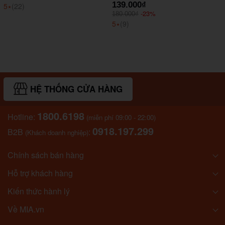
139.000₫
5
⭑
(22)
-23%
180.000₫
5
⭑
(9)
HỆ THỐNG CỬA HÀNG
1800.6198
Hotline:
(miễn phí 09:00 - 22:00)
0918.197.299
B2B
:
(Khách doanh nghiệp)
Chính sách bán hàng
Hỗ trợ khách hàng
Kiến thức hành lý
Về MIA.vn