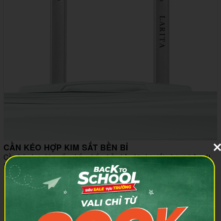
CẦN KÉO HỢP KIM SẮT BỀN BỈ
Cần kéo hợp kim sắc chắc chắn, bền bỉ, chịu lực tốt và trượt êm ái.
Dễ dàng điều chỉnh độ cao, mang đến sự thoải mái khi di chuyển.