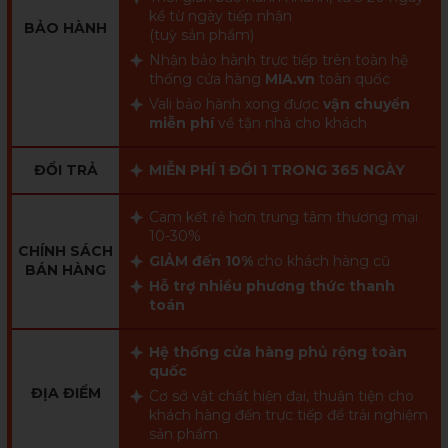
kể từ ngày tiếp nhận
BẢO HÀNH
(tuỳ sản phẩm)
Nhận bảo hành trực tiếp trên toàn hệ
thống cửa hàng
MIA.vn
toàn quốc
Vali bảo hành xong được
vận chuyển
miễn phí
về tận nhà cho khách
ĐỔI TRẢ
MIỄN PHÍ 1 ĐỔI 1 TRONG 365 NGÀY
Cam kết rẻ hơn trung tâm thương mại
10-30%
CHÍNH SÁCH
GIẢM đến 10%
cho khách hàng cũ
BÁN HÀNG
Hỗ trợ nhiều phương thức thanh
toán
Hệ thống cửa hàng phủ rộng toàn
quốc
ĐỊA ĐIỂM
Cơ sở vật chất hiện đại, thuận tiện cho
khách hàng đến trực tiếp để trải nghiệm
sản phẩm