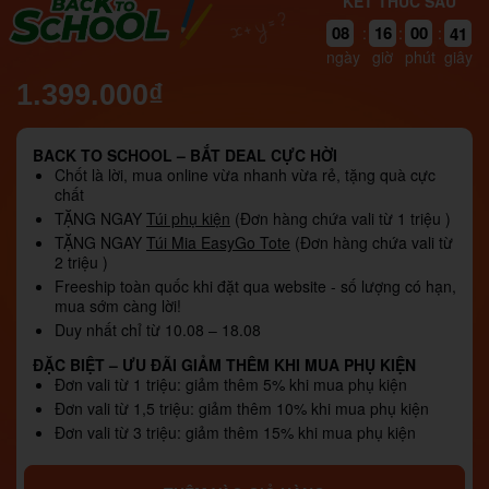
KẾT THÚC SAU
08
16
00
40
:
:
:
ngày
giờ
phút
giây
1.399.000₫
BACK TO SCHOOL – BẮT DEAL CỰC HỜI
Chốt là lời, mua online vừa nhanh vừa rẻ, tặng quà cực
chất
TẶNG NGAY
Túi phụ kiện
(Đơn hàng chứa vali từ 1 triệu )
TẶNG NGAY
Túi Mia EasyGo Tote
(Đơn hàng chứa vali từ
2 triệu )
Freeship toàn quốc khi đặt qua website - số lượng có hạn,
mua sớm càng lời!
Duy nhất chỉ từ 10.08 – 18.08
ĐẶC BIỆT – ƯU ĐÃI GIẢM THÊM KHI MUA PHỤ KIỆN
Đơn vali từ 1 triệu: giảm thêm 5% khi mua phụ kiện
Đơn vali từ 1,5 triệu: giảm thêm 10% khi mua phụ kiện
Đơn vali từ 3 triệu: giảm thêm 15% khi mua phụ kiện