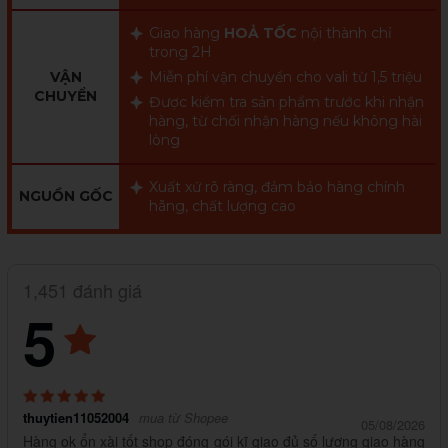
Giao hàng
HOẢ TỐC
nội thành chỉ
trong 2H
VẬN
Miễn phí vận chuyển cho vali từ 1,5 triệu
CHUYỂN
Được kiểm tra sản phẩm trước khi nhận
hàng, từ chối nhận hàng nếu không hài
lòng
Xuất xứ rõ ràng, đảm bảo hàng chính
NGUỒN GỐC
hãng, chất lượng cao
1,451 đánh giá
5
thuytien11052004
mua từ Shopee
05/08/2026
Hàng ok ổn xài tốt shop đóng gói kĩ giao đủ số lượng giao hàng