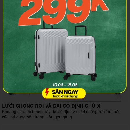
LƯỚI CHỐNG RƠI VÀ ĐAI CỐ ĐỊNH CHỮ X
Khoang chứa tích hợp dây đai cố định và lưới chống rơi đảm bảo
các vật dụng bên trong luôn gọn gàng