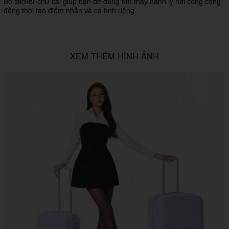
Bộ sticker chữ cái giúp bạn dễ dàng tìm thấy hành lý nơi công cộng
đồng thời tạo điểm nhấn và cá tính riêng
XEM THÊM HÌNH ẢNH