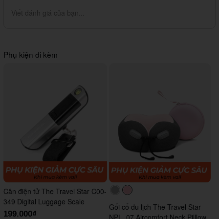
Viết đánh giá của bạn...
Phụ kiện đi kèm
Cân điện tử The Travel Star C00-
#acacac
#ffc0cb
349 Digital Luggage Scale
Gối cổ du lịch The Travel Star
199.000₫
NPL_07 Aircomfort Neck Pilllow