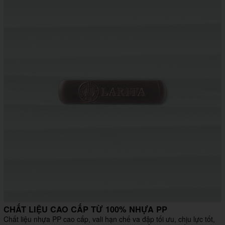
CHẤT LIỆU CAO CẤP TỪ 100% NHỰA PP
Chất liệu nhựa PP cao cấp, vali hạn chế va đập tối ưu, chịu lực tốt,