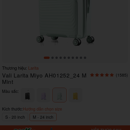
Item
Thương hiệu:
Larita
1
Vali Larita Miyo AH01252_24 M
(1585)
of
10
Mint
Màu sắc:
Kích thước:
Hướng dẫn chọn size
S - 20 inch
M - 24 inch