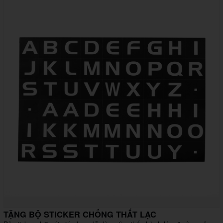
TẶNG BỘ STICKER CHỐNG THẤT LẠC