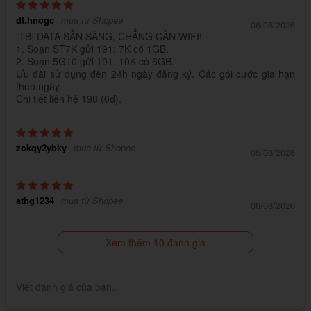
dt.hnogc
mua từ Shopee
06/08/2026
[TB] DATA SẴN SÀNG, CHẲNG CẦN WIFI!
1. Soạn ST7K gửi 191: 7K có 1GB.
2. Soạn 5G10 gửi 191: 10K có 6GB.
Ưu đãi sử dụng đến 24h ngày đăng ký. Các gói cước gia hạn
theo ngày.
Chi tiết liên hệ 198 (0đ).
zokqy2ybky
mua từ Shopee
06/08/2026
athg1234
mua từ Shopee
06/08/2026
Xem thêm 10 đánh giá
Viết đánh giá của bạn...