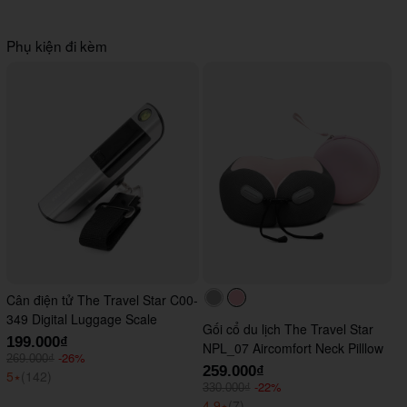
Phụ kiện đi kèm
Cân điện tử The Travel Star C00-
#acacac
#ffc0cb
349 Digital Luggage Scale
Gối cổ du lịch The Travel Star
199.000₫
NPL_07 Aircomfort Neck Pilllow
-26%
269.000₫
259.000₫
5
⭑
(142)
-22%
330.000₫
4.9
⭑
(7)