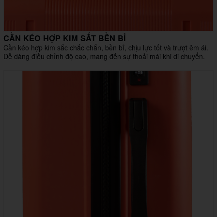
CẦN KÉO HỢP KIM SẮT BỀN BỈ
Cần kéo hợp kim sắc chắc chắn, bền bỉ, chịu lực tốt và trượt êm ái.
Dễ dàng điều chỉnh độ cao, mang đến sự thoải mái khi di chuyển.