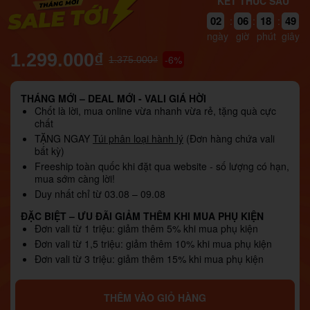
KẾT THÚC SAU
02
06
18
47
:
:
:
ngày
giờ
phút
giây
1.299.000₫
-6%
1.375.000₫
THÁNG MỚI – DEAL MỚI - VALI GIÁ HỜI
Chốt là lời, mua online vừa nhanh vừa rẻ, tặng quà cực
chất
TẶNG NGAY
Túi phân loại hành lý
(Đơn hàng chứa vali
bất kỳ)
Freeship toàn quốc khi đặt qua website - số lượng có hạn,
mua sớm càng lời!
Duy nhất chỉ từ 03.08 – 09.08
ĐẶC BIỆT – ƯU ĐÃI GIẢM THÊM KHI MUA PHỤ KIỆN
Đơn vali từ 1 triệu: giảm thêm 5% khi mua phụ kiện
Đơn vali từ 1,5 triệu: giảm thêm 10% khi mua phụ kiện
Đơn vali từ 3 triệu: giảm thêm 15% khi mua phụ kiện
THÊM VÀO GIỎ HÀNG