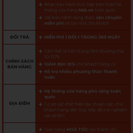
Nhận bảo hành trực tiếp trên toàn hệ
thống cửa hàng
MIA.vn
toàn quốc
Vali bảo hành xong được
vận chuyển
miễn phí
về tận nhà cho khách
ĐỔI TRẢ
MIỄN PHÍ 1 ĐỔI 1 TRONG 365 NGÀY
Cam kết rẻ hơn trung tâm thương mại
10-30%
CHÍNH SÁCH
GIẢM đến 10%
cho khách hàng cũ
BÁN HÀNG
Hỗ trợ nhiều phương thức thanh
toán
Hệ thống cửa hàng phủ rộng toàn
quốc
ĐỊA ĐIỂM
Cơ sở vật chất hiện đại, thuận tiện cho
khách hàng đến trực tiếp để trải nghiệm
sản phẩm
Giao hàng
HOẢ TỐC
nội thành chỉ