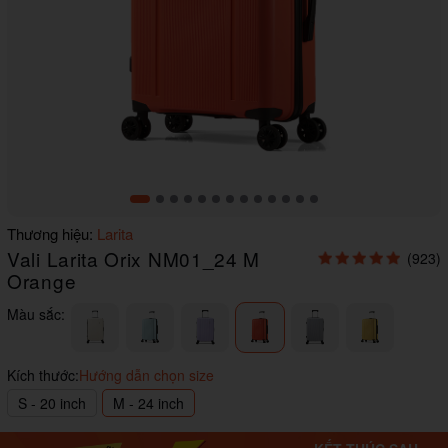
Item
Thương hiệu:
Larita
1
Vali Larita Orix NM01_24 M
(923)
of
13
Orange
Màu sắc:
Kích thước:
Hướng dẫn chọn size
S - 20 inch
M - 24 inch