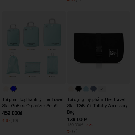
+1
#faf0e6
#0000FF
#faf0e6
#000000
#ADD8E6
#647290
Túi phân loại hành lý The Travel
Túi đựng mỹ phẩm The Travel
Star GoFlex Organizer Set 6in1
Star TGB_01 Toiletry Accessory
Bag
459.000₫
139.000₫
4.9
⭑
(19)
-23%
180.000₫
5
⭑
(7)