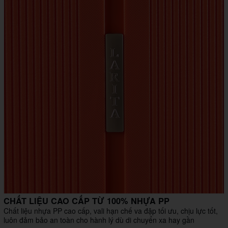
CHẤT LIỆU CAO CẤP TỪ 100% NHỰA PP
Chất liệu nhựa PP cao cấp, vali hạn chế va đập tối ưu, chịu lực tốt,
luôn đảm bảo an toàn cho hành lý dù di chuyển xa hay gần