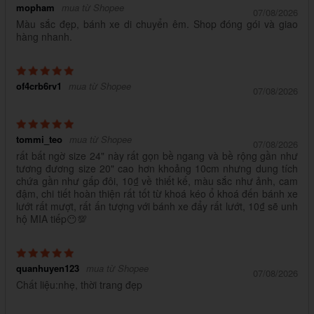
mopham
mua từ Shopee
07/08/2026
Màu sắc đẹp, bánh xe di chuyển êm. Shop đóng gói và giao
hàng nhanh.
of4crb6rv1
mua từ Shopee
07/08/2026
tommi_teo
mua từ Shopee
07/08/2026
rất bất ngờ size 24" này rất gọn bề ngang và bề rộng gần như
tương đương size 20" cao hơn khoảng 10cm nhưng dung tích
chứa gần như gấp đôi, 10₫ về thiết kế, màu sắc như ảnh, cam
đậm, chi tiết hoàn thiện rất tốt từ khoá kéo ổ khoá đến bánh xe
lướt rất mượt, rất ấn tượng với bánh xe đẩy rất lướt, 10₫ sẽ unh
hộ MIA tiếp😶💯
quanhuyen123
mua từ Shopee
07/08/2026
Chất liệu:nhẹ, thời trang đẹp