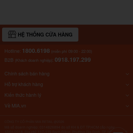
HỆ THỐNG CỬA HÀNG
1800.6198
Hotline:
(miễn phí 09:00 - 22:00)
0918.197.299
B2B
:
(Khách doanh nghiệp)
Chính sách bán hàng
Hỗ trợ khách hàng
Kiến thức hành lý
Về MIA.vn
CÔNG TY CỔ PHẦN MIA RETAIL @2026
Mã số doanh nghiệp: 0314826894 do sở KH & ĐT TP.HCM cấp ngày
10/01/2018. Địa chỉ: 117-119 Bạch Đằng, Phường Gia Định, TP. Hồ Chí Minh,