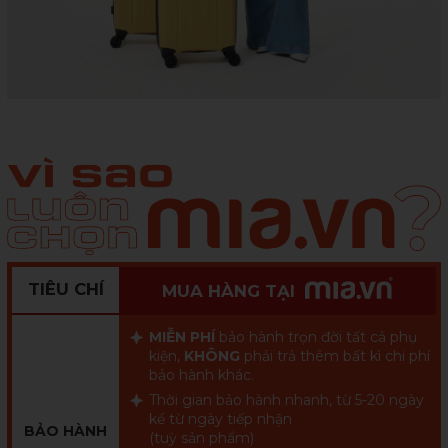
TIÊU CHÍ
MUA HÀNG TẠI
MIỄN PHÍ
bảo hành trọn đời tất cả phụ
kiện,
KHÔNG
phải trả thêm bất kì chi phí
bảo hành khác.
Thời gian bảo hành nhanh, từ 5-20 ngày
kể từ ngày tiếp nhận
BẢO HÀNH
(tuỳ sản phẩm)