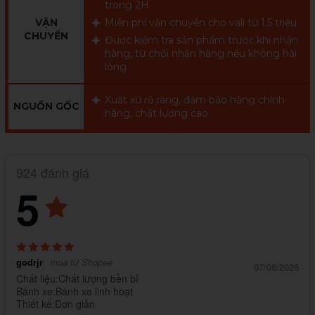
trong 2H
VẬN
Miễn phí vận chuyển cho vali từ 1,5 triệu
CHUYỂN
Được kiểm tra sản phẩm trước khi nhận
hàng, từ chối nhận hàng nếu không hài
lòng
Xuất xứ rõ ràng, đảm bảo hàng chính
NGUỒN GỐC
hãng, chất lượng cao
924 đánh giá
5
godrjr
mua từ Shopee
07/08/2026
Chất liệu:Chất lượng bền bỉ
Bánh xe:Bánh xe linh hoạt
Thiết kế:Đơn giản