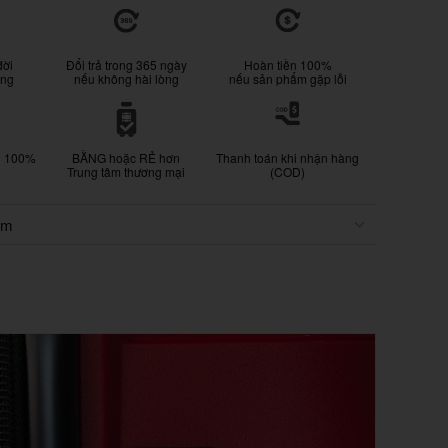
đời
Đổi trả trong 365 ngày
Hoàn tiền 100%
ống
nếu không hài lòng
nếu sản phẩm gặp lỗi
g 100%
BẰNG hoặc RẺ hơn
Thanh toán khi nhận hàng
Trung tâm thương mại
(COD)
ẩm