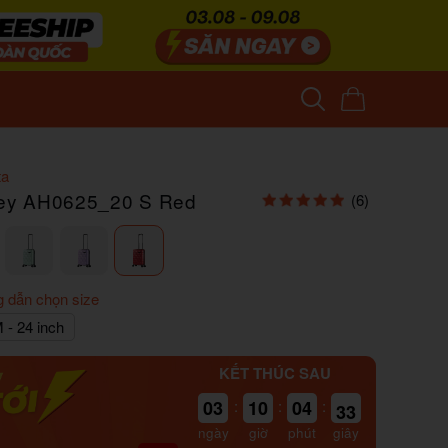
ta
 Rey AH0625_20 S Red
(6)
 dẫn chọn size
 - 24 inch
KẾT THÚC SAU
32
03
:
10
:
04
:
31
ngày
giờ
phút
giây