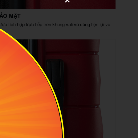
BẢO MẬT
ợc tích hợp trực tiếp trên khung vali vô cùng tiện lợi và