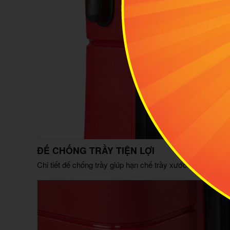
ĐẾ CHỐNG TRẦY TIỆN LỢI
Chi tiết đế chống trầy giúp hạn chế trầy xước và giữ vali 