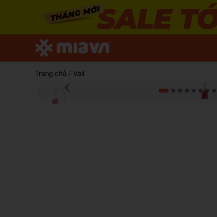
Trang chủ
/
Vali
Item
1
of
13