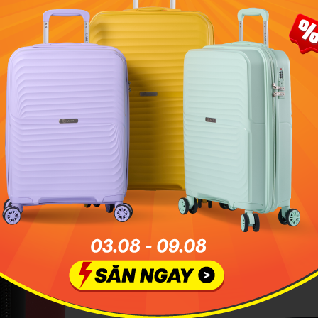
QUAI XÁCH NGANG TIỆN
luôn được mới
Trang bị quai xách ngang giúp dễ