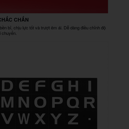
 CHẮC CHẮN
n bỉ, chịu lực tốt và trượt êm ái. Dễ dàng điều chỉnh độ
i chuyển.