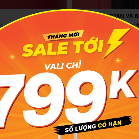
KHÓA SỐ AN TOÀN VÀ 
u lực tốt, luôn đảm bảo an toàn
Khóa số hiện đại, loại khoá này đư
không rườm rà