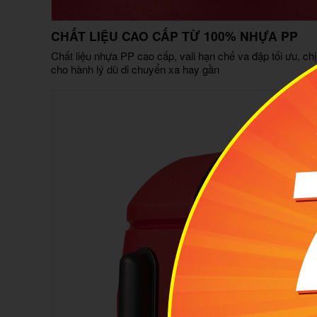
CHẤT LIỆU CAO CẤP TỪ 100% NHỰA PP
Chất liệu nhựa PP cao cấp, vali hạn chế va đập tối ưu, chị
cho hành lý dù di chuyển xa hay gần