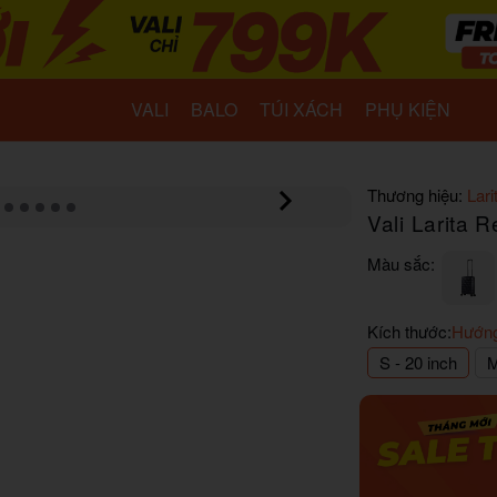
VALI
BALO
TÚI XÁCH
PHỤ KIỆN
Thương hiệu:
Lari
Vali Larita
Màu sắc:
Kích thước:
Hướng
S - 20 inch
M