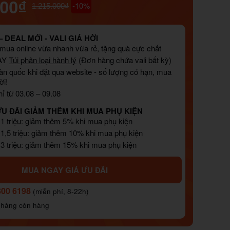
000₫
-10%
1.215.000₫
 DEAL MỚI - VALI GIÁ HỜI
, mua online vừa nhanh vừa rẻ, tặng quà cực chất
AY
Túi phân loại hành lý
(Đơn hàng chứa vali bất kỳ)
àn quốc khi đặt qua website - số lượng có hạn, mua
ời!
ỉ từ 03.08 – 09.08
ƯU ĐÃI GIẢM THÊM KHI MUA PHỤ KIỆN
 1 triệu: giảm thêm 5% khi mua phụ kiện
 1,5 triệu: giảm thêm 10% khi mua phụ kiện
 3 triệu: giảm thêm 15% khi mua phụ kiện
MUA NGAY GIÁ ƯU ĐÃI
800 6198
(miễn phí, 8-22h)
 hàng còn hàng