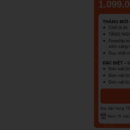
1.099.
THÁNG MỚI –
Chốt là lời
TẶNG NG
Freeship to
sớm càng l
Duy nhất ch
ĐẶC BIỆT – 
Đơn vali từ
Đơn vali từ
Đơn vali từ
1
Gọi đặt hàng
Xem 15 cửa