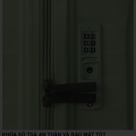
KHÓA SỐ TSA AN TOÀN VÀ BẢO MẬT TỐT