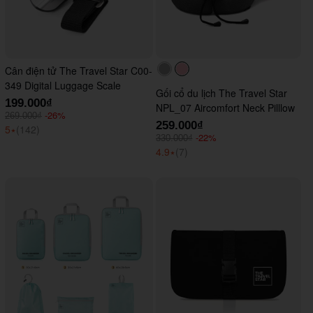
Cân điện tử The Travel Star C00-
#acacac
#ffc0cb
349 Digital Luggage Scale
Gối cổ du lịch The Travel Star
199.000₫
NPL_07 Aircomfort Neck Pilllow
-26%
269.000₫
259.000₫
5
⭑
(142)
-22%
330.000₫
4.9
⭑
(7)