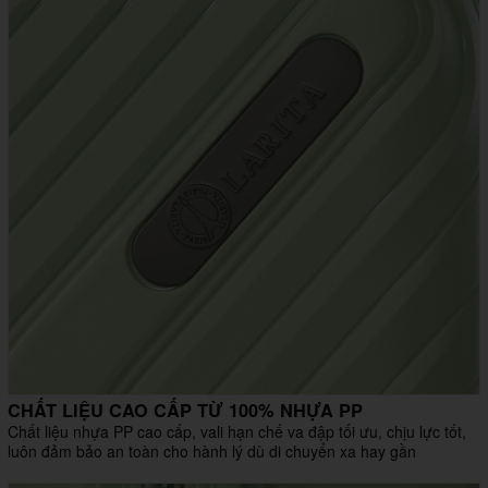
CHẤT LIỆU CAO CẤP TỪ 100% NHỰA PP
Chất liệu nhựa PP cao cấp, vali hạn chế va đập tối ưu, chịu lực tốt,
luôn đảm bảo an toàn cho hành lý dù di chuyển xa hay gần