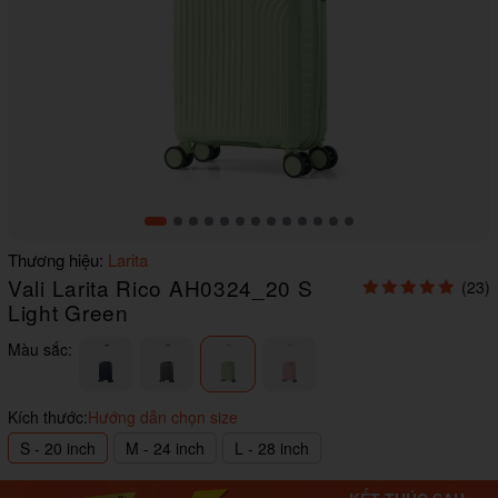
Item
Thương hiệu:
Larita
1
Vali Larita Rico AH0324_20 S
(23)
of
13
Light Green
Màu sắc:
Kích thước:
Hướng dẫn chọn size
S - 20 inch
M - 24 inch
L - 28 inch