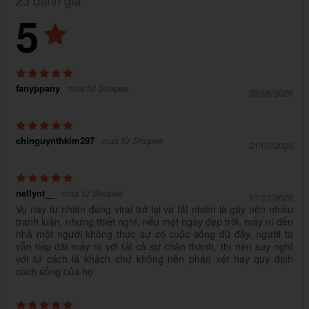
5
fanyppany
mua từ Shopee
02/08/2026
chinguynthkim297
mua từ Shopee
21/07/2026
nellynt__
mua từ Shopee
17/07/2026
Vụ này tự nhiên đang viral trở lại và tất nhiên là gây nên nhiều
tranh luận, nhưng thiết nghĩ, nếu một ngày đẹp trời, mấy ní đến
nhà một người không thực sự có cuộc sống đủ đầy, người ta
vẫn tiếp đãi mấy ní với tất cả sự chân thành, thì nên suy nghĩ
với tư cách là khách chứ không nên phán xét hay quy định
cách sống của họ