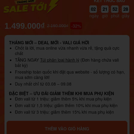
KẾT THÚC SAU
02
21
52
27
:
:
:
ngày
giờ
phút
giây
1.499.000₫
-32%
2.190.000₫
THÁNG MỚI – DEAL MỚI - VALI GIÁ HỜI
Chốt là lời, mua online vừa nhanh vừa rẻ, tặng quà cực
chất
TẶNG NGAY
Túi phân loại hành lý
(Đơn hàng chứa vali
bất kỳ)
Freeship toàn quốc khi đặt qua website - số lượng có hạn,
mua sớm càng lời!
Duy nhất chỉ từ 03.08 – 09.08
ĐẶC BIỆT – ƯU ĐÃI GIẢM THÊM KHI MUA PHỤ KIỆN
Đơn vali từ 1 triệu: giảm thêm 5% khi mua phụ kiện
Đơn vali từ 1,5 triệu: giảm thêm 10% khi mua phụ kiện
Đơn vali từ 3 triệu: giảm thêm 15% khi mua phụ kiện
THÊM VÀO GIỎ HÀNG