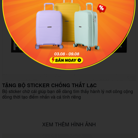
TẶNG BỘ STICKER CHỐNG THẤT LẠC
Bộ sticker chữ cái giúp bạn dễ dàng tìm thấy hành lý nơi công cộng
đồng thời tạo điểm nhấn và cá tính riêng
XEM THÊM HÌNH ẢNH