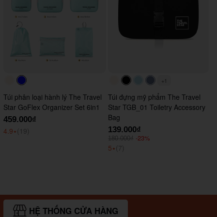
+1
#faf0e6
#0000FF
#faf0e6
#000000
#ADD8E6
#647290
Túi phân loại hành lý The Travel
Túi đựng mỹ phẩm The Travel
Star GoFlex Organizer Set 6in1
Star TGB_01 Toiletry Accessory
Bag
459.000₫
139.000₫
4.9
⭑
(19)
-23%
180.000₫
5
⭑
(7)
HỆ THỐNG CỬA HÀNG