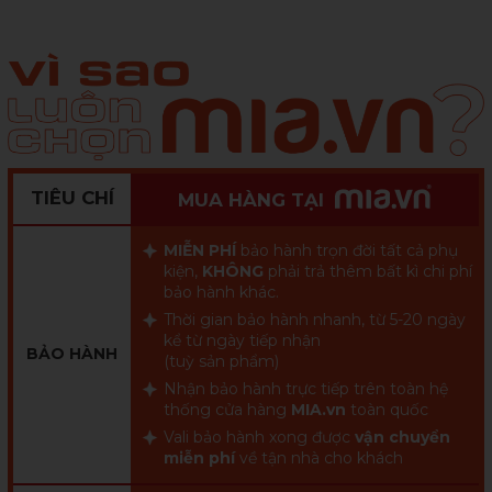
TIÊU CHÍ
MUA HÀNG TẠI
MIỄN PHÍ
bảo hành trọn đời tất cả phụ
kiện,
KHÔNG
phải trả thêm bất kì chi phí
bảo hành khác.
Thời gian bảo hành nhanh, từ 5-20 ngày
kể từ ngày tiếp nhận
BẢO HÀNH
(tuỳ sản phẩm)
Nhận bảo hành trực tiếp trên toàn hệ
thống cửa hàng
MIA.vn
toàn quốc
Vali bảo hành xong được
vận chuyển
miễn phí
về tận nhà cho khách