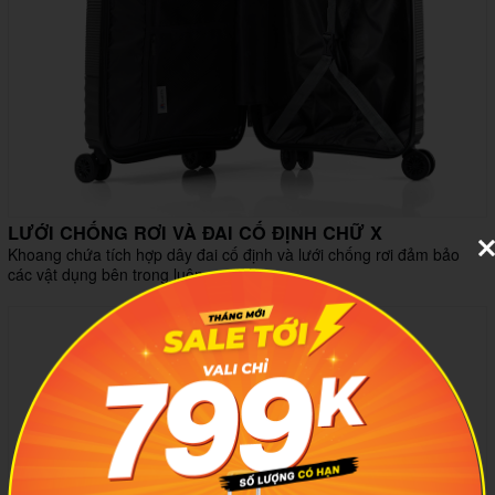
LƯỚI CHỐNG RƠI VÀ ĐAI CỐ ĐỊNH CHỮ X
Khoang chứa tích hợp dây đai cố định và lưới chống rơi đảm bảo
các vật dụng bên trong luôn gọn gàng