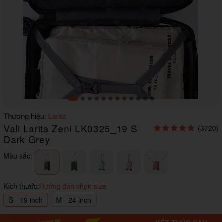
Item
Thương hiệu:
Larita
1
Vali Larita Zeni LK0325_19 S
(3720)
of
12
Dark Grey
Màu sắc:
Kích thước:
Hướng dẫn chọn size
S - 19 inch
M - 24 inch