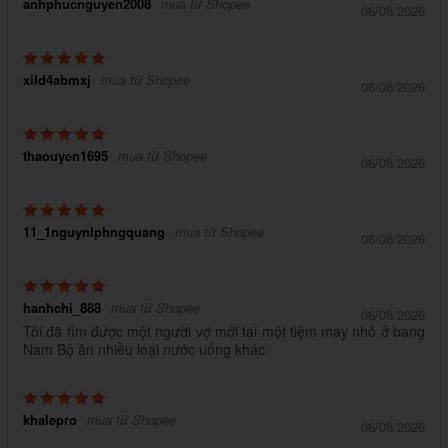
anhphucnguyen2008
mua từ Shopee
06/08/2026
xild4abmxj
mua từ Shopee
06/08/2026
thaouyen1695
mua từ Shopee
06/08/2026
11_1nguynlphngquang
mua từ Shopee
06/08/2026
hanhchi_888
mua từ Shopee
06/08/2026
Tôi đã tìm được một người vợ mới tại một tiệm may nhỏ ở bang
Nam Bộ ăn nhiều loại nước uống khác
khalepro
mua từ Shopee
06/08/2026