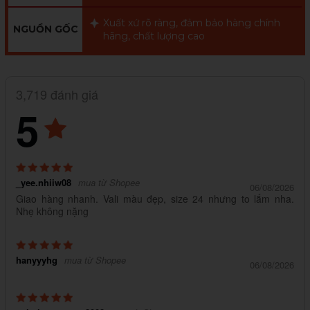
Xuất xứ rõ ràng, đảm bảo hàng chính
NGUỒN GỐC
hãng, chất lượng cao
3,719 đánh giá
5
_yee.nhiiw08
mua từ Shopee
06/08/2026
Giao hàng nhanh. Vali màu đẹp, size 24 nhưng to lắm nha.
Nhẹ không nặng
hanyyyhg
mua từ Shopee
06/08/2026