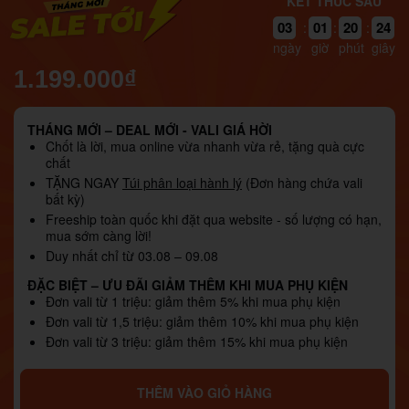
KẾT THÚC SAU
03
01
20
23
:
:
:
ngày
giờ
phút
giây
1.199.000₫
THÁNG MỚI – DEAL MỚI - VALI GIÁ HỜI
Chốt là lời, mua online vừa nhanh vừa rẻ, tặng quà cực
chất
TẶNG NGAY
Túi phân loại hành lý
(Đơn hàng chứa vali
bất kỳ)
Freeship toàn quốc khi đặt qua website - số lượng có hạn,
mua sớm càng lời!
Duy nhất chỉ từ 03.08 – 09.08
ĐẶC BIỆT – ƯU ĐÃI GIẢM THÊM KHI MUA PHỤ KIỆN
Đơn vali từ 1 triệu: giảm thêm 5% khi mua phụ kiện
Đơn vali từ 1,5 triệu: giảm thêm 10% khi mua phụ kiện
Đơn vali từ 3 triệu: giảm thêm 15% khi mua phụ kiện
THÊM VÀO GIỎ HÀNG