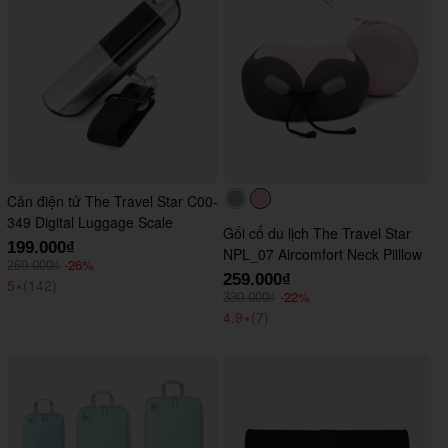
Cân điện tử The Travel Star C00-
#acacac
#ffc0cb
349 Digital Luggage Scale
Gối cổ du lịch The Travel Star
199.000₫
NPL_07 Aircomfort Neck Pilllow
-26%
269.000₫
259.000₫
5
⭑
(142)
-22%
330.000₫
4.9
⭑
(7)