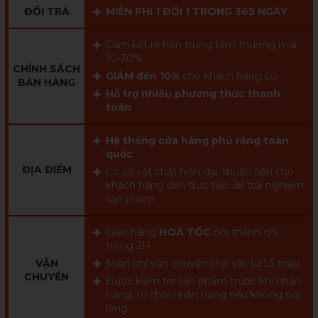
ĐỔI TRẢ
MIỄN PHÍ 1 ĐỔI 1 TRONG 365 NGÀY
Cam kết rẻ hơn trung tâm thương mại
10-30%
CHÍNH SÁCH
GIẢM đến 10%
cho khách hàng cũ
BÁN HÀNG
Hỗ trợ nhiều phương thức thanh
toán
Hệ thống cửa hàng phủ rộng toàn
quốc
ĐỊA ĐIỂM
Cơ sở vật chất hiện đại, thuận tiện cho
khách hàng đến trực tiếp để trải nghiệm
sản phẩm
Giao hàng
HOẢ TỐC
nội thành chỉ
trong 2H
VẬN
Miễn phí vận chuyển cho vali từ 1,5 triệu
CHUYỂN
Được kiểm tra sản phẩm trước khi nhận
hàng, từ chối nhận hàng nếu không hài
lòng