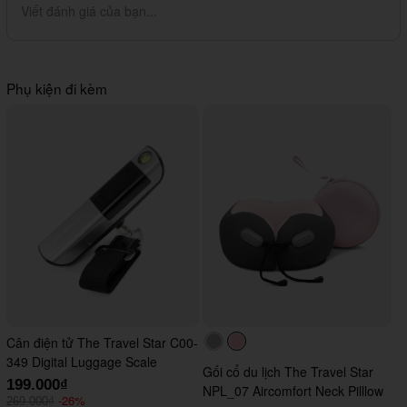
Viết đánh giá của bạn...
Phụ kiện đi kèm
Cân điện tử The Travel Star C00-
#acacac
#ffc0cb
349 Digital Luggage Scale
Gối cổ du lịch The Travel Star
199.000₫
NPL_07 Aircomfort Neck Pilllow
-26%
269.000₫