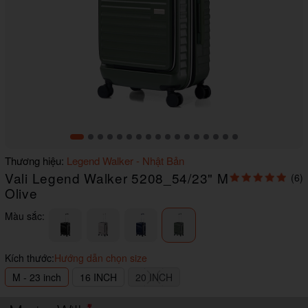
Item
Thương hiệu:
Legend Walker - Nhật Bản
1
Vali Legend Walker 5208_54/23" M
(6)
of
17
Olive
Màu sắc:
Kích thước:
Hướng dẫn chọn size
M - 23 inch
16 INCH
20 INCH