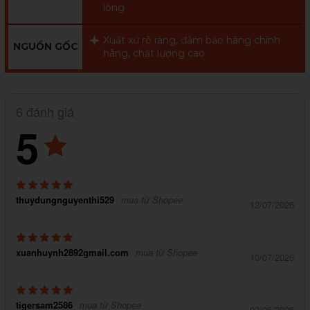
lòng
Xuất xứ rõ ràng, đảm bảo hàng chính
NGUỒN GỐC
hãng, chất lượng cao
6 đánh giá
5
thuydungnguyenthi529
mua từ Shopee
12/07/2026
xuanhuynh2892gmail.com
mua từ Shopee
10/07/2026
tigersam2586
mua từ Shopee
03/06/2026