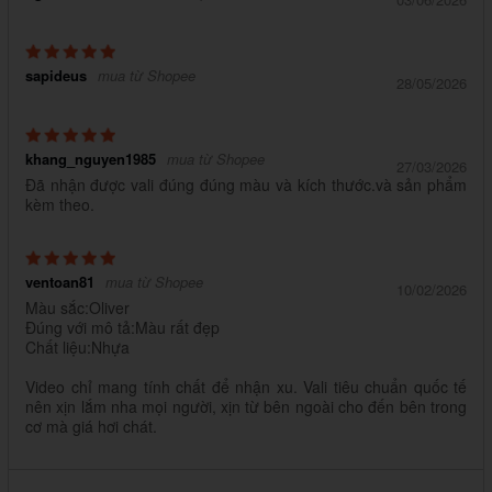
sapideus
mua từ Shopee
28/05/2026
khang_nguyen1985
mua từ Shopee
27/03/2026
Đã nhận được vali đúng đúng màu và kích thước.và sản phẩm
kèm theo.
ventoan81
mua từ Shopee
10/02/2026
Màu sắc:Oliver
Đúng với mô tả:Màu rất đẹp
Chất liệu:Nhựa
Video chỉ mang tính chất để nhận xu. Vali tiêu chuẩn quốc tế
nên xịn lắm nha mọi người, xịn từ bên ngoài cho đến bên trong
cơ mà giá hơi chát.