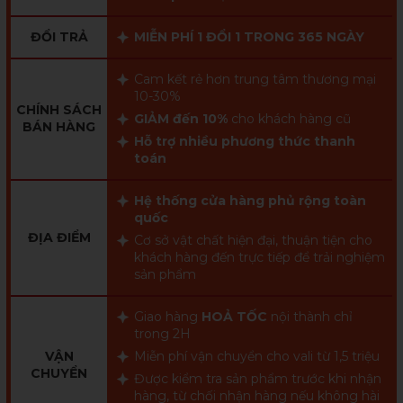
ĐỔI TRẢ
MIỄN PHÍ 1 ĐỔI 1 TRONG 365 NGÀY
Cam kết rẻ hơn trung tâm thương mại
10-30%
CHÍNH SÁCH
GIẢM đến 10%
cho khách hàng cũ
BÁN HÀNG
Hỗ trợ nhiều phương thức thanh
toán
Hệ thống cửa hàng phủ rộng toàn
quốc
ĐỊA ĐIỂM
Cơ sở vật chất hiện đại, thuận tiện cho
khách hàng đến trực tiếp để trải nghiệm
sản phẩm
Giao hàng
HOẢ TỐC
nội thành chỉ
trong 2H
VẬN
Miễn phí vận chuyển cho vali từ 1,5 triệu
CHUYỂN
Được kiểm tra sản phẩm trước khi nhận
hàng, từ chối nhận hàng nếu không hài