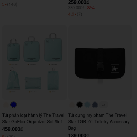
259.000₫
5
⭑
(146)
-22%
330.000₫
4.9
⭑
(7)
+1
#faf0e6
#0000FF
#faf0e6
#000000
#ADD8E6
#647290
Túi phân loại hành lý The Travel
Túi đựng mỹ phẩm The Travel
Star GoFlex Organizer Set 6in1
Star TGB_01 Toiletry Accessory
Bag
459.000₫
139.000₫
5
⭑
(20)