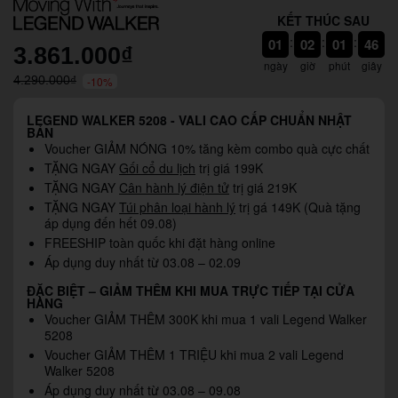
KẾT THÚC SAU
44
:
:
:
01
02
01
3.861.000₫
43
ngày
giờ
phút
giây
4.290.000₫
-10%
LEGEND WALKER 5208 - VALI CAO CẤP CHUẨN NHẬT
BẢN
Voucher GIẢM NÓNG 10% tăng kèm combo quà cực chất
TẶNG NGAY
Gối cổ du lịch
trị giá 199K
TẶNG NGAY
Cân hành lý điện tử
trị giá 219K
TẶNG NGAY
Túi phân loại hành lý
trị gá 149K (Quà tặng
áp dụng đến hết 09.08)
FREESHIP toàn quốc khi đặt hàng online
Áp dụng duy nhất từ 03.08 – 02.09
ĐẶC BIỆT – GIẢM THÊM KHI MUA TRỰC TIẾP TẠI CỬA
HÀNG
Voucher GIẢM THÊM 300K khi mua 1 vali Legend Walker
5208
Voucher GIẢM THÊM 1 TRIỆU khi mua 2 vali Legend
Walker 5208
Áp dụng duy nhất từ 03.08 – 09.08