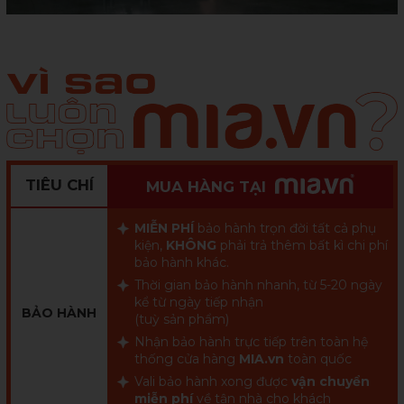
TIÊU CHÍ
MUA HÀNG TẠI
MIỄN PHÍ
bảo hành trọn đời tất cả phụ
kiện,
KHÔNG
phải trả thêm bất kì chi phí
bảo hành khác.
Thời gian bảo hành nhanh, từ 5-20 ngày
kể từ ngày tiếp nhận
BẢO HÀNH
(tuỳ sản phẩm)
Nhận bảo hành trực tiếp trên toàn hệ
thống cửa hàng
MIA.vn
toàn quốc
Vali bảo hành xong được
vận chuyển
miễn phí
về tận nhà cho khách