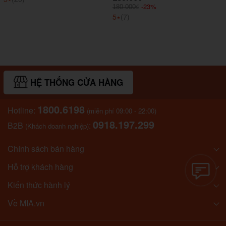
-23%
180.000₫
5
⭑
(7)
HỆ THỐNG CỬA HÀNG
1800.6198
Hotline:
(miễn phí 09:00 - 22:00)
0918.197.299
B2B
:
(Khách doanh nghiệp)
Chính sách bán hàng
Hỗ trợ khách hàng
Kiến thức hành lý
Về MIA.vn