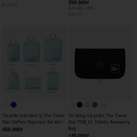
259.000₫
5
⭑
(142)
-22%
330.000₫
4.9
⭑
(7)
+1
#faf0e6
#0000FF
#faf0e6
#000000
#ADD8E6
#647290
Túi phân loại hành lý The Travel
Túi đựng mỹ phẩm The Travel
Star GoFlex Organizer Set 6in1
Star TGB_01 Toiletry Accessory
Bag
459.000₫
139.000₫
4.9
⭑
(19)