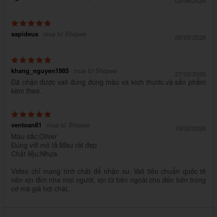
03/06/2026
sapideus
mua từ Shopee
28/05/2026
khang_nguyen1985
mua từ Shopee
27/03/2026
Đã nhận được vali đúng đúng màu và kích thước.và sản phẩm
kèm theo.
ventoan81
mua từ Shopee
10/02/2026
Màu sắc:Oliver
Đúng với mô tả:Màu rất đẹp
Chất liệu:Nhựa
Video chỉ mang tính chất để nhận xu. Vali tiêu chuẩn quốc tế
nên xịn lắm nha mọi người, xịn từ bên ngoài cho đến bên trong
cơ mà giá hơi chát.