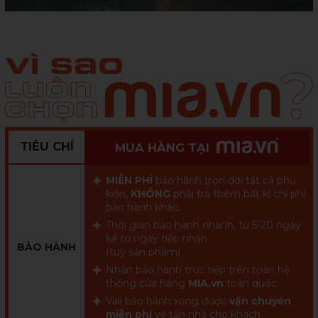
TIÊU CHÍ
MUA HÀNG TẠI
MIỄN PHÍ
bảo hành trọn đời tất cả phụ
kiện,
KHÔNG
phải trả thêm bất kì chi phí
bảo hành khác.
Thời gian bảo hành nhanh, từ 5-20 ngày
kể từ ngày tiếp nhận
BẢO HÀNH
(tuỳ sản phẩm)
Nhận bảo hành trực tiếp trên toàn hệ
thống cửa hàng
MIA.vn
toàn quốc
Vali bảo hành xong được
vận chuyển
miễn phí
về tận nhà cho khách