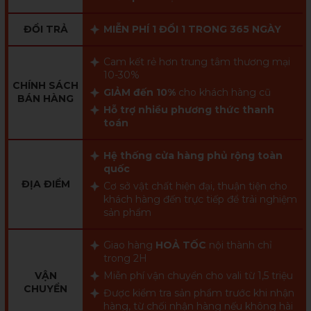
ĐỔI TRẢ
MIỄN PHÍ 1 ĐỔI 1 TRONG 365 NGÀY
Cam kết rẻ hơn trung tâm thương mại
10-30%
CHÍNH SÁCH
GIẢM đến 10%
cho khách hàng cũ
BÁN HÀNG
Hỗ trợ nhiều phương thức thanh
toán
Hệ thống cửa hàng phủ rộng toàn
quốc
ĐỊA ĐIỂM
Cơ sở vật chất hiện đại, thuận tiện cho
khách hàng đến trực tiếp để trải nghiệm
sản phẩm
Giao hàng
HOẢ TỐC
nội thành chỉ
trong 2H
VẬN
Miễn phí vận chuyển cho vali từ 1,5 triệu
CHUYỂN
Được kiểm tra sản phẩm trước khi nhận
hàng, từ chối nhận hàng nếu không hài