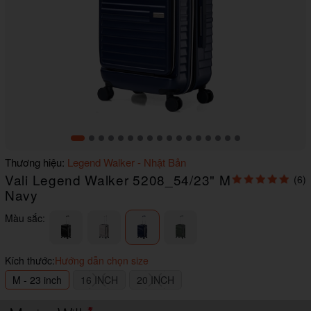
Item
Thương hiệu:
Legend Walker - Nhật Bản
1
Vali Legend Walker 5208_54/23" M
(6)
of
17
Navy
Màu sắc:
Kích thước:
Hướng dẫn chọn size
M - 23 inch
16 INCH
20 INCH