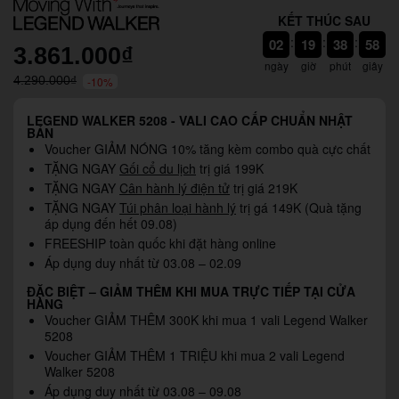
KẾT THÚC SAU
56
:
:
:
02
19
38
3.861.000₫
55
ngày
giờ
phút
giây
4.290.000₫
-10%
LEGEND WALKER 5208 - VALI CAO CẤP CHUẨN NHẬT
BẢN
Voucher GIẢM NÓNG 10% tăng kèm combo quà cực chất
TẶNG NGAY
Gối cổ du lịch
trị giá 199K
TẶNG NGAY
Cân hành lý điện tử
trị giá 219K
TẶNG NGAY
Túi phân loại hành lý
trị gá 149K (Quà tặng
áp dụng đến hết 09.08)
FREESHIP toàn quốc khi đặt hàng online
Áp dụng duy nhất từ 03.08 – 02.09
ĐẶC BIỆT – GIẢM THÊM KHI MUA TRỰC TIẾP TẠI CỬA
HÀNG
Voucher GIẢM THÊM 300K khi mua 1 vali Legend Walker
5208
Voucher GIẢM THÊM 1 TRIỆU khi mua 2 vali Legend
Walker 5208
Áp dụng duy nhất từ 03.08 – 09.08