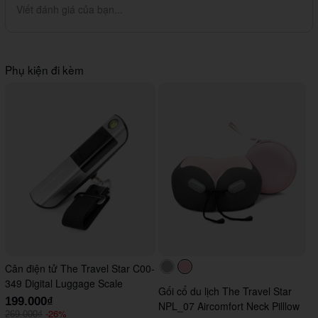
Viết đánh giá của bạn...
Phụ kiện đi kèm
Cân điện tử The Travel Star C00-
#acacac
#ffc0cb
349 Digital Luggage Scale
Gối cổ du lịch The Travel Star
199.000₫
NPL_07 Aircomfort Neck Pilllow
-26%
269.000₫