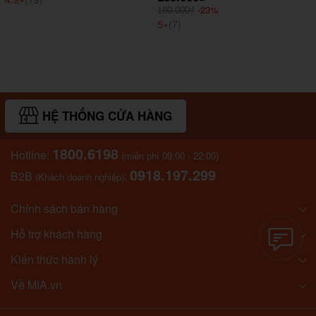
-23%
180.000₫
5
⭑
(7)
HỆ THỐNG CỬA HÀNG
1800.6198
Hotline:
(miễn phí 09:00 - 22:00)
0918.197.299
B2B
:
(Khách doanh nghiệp)
Chính sách bán hàng
Hỗ trợ khách hàng
Kiến thức hành lý
Về MIA.vn