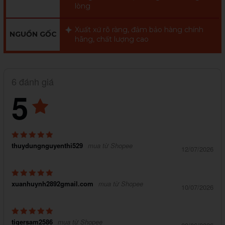
lòng
Xuất xứ rõ ràng, đảm bảo hàng chính
NGUỒN GỐC
hãng, chất lượng cao
6 đánh giá
5
thuydungnguyenthi529
mua từ Shopee
12/07/2026
xuanhuynh2892gmail.com
mua từ Shopee
10/07/2026
tigersam2586
mua từ Shopee