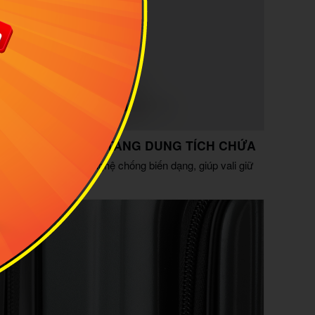
NG BIẾN DẠNG - TĂNG DUNG TÍCH CHỨA
m, ứng dụng công nghệ chống biến dạng, giúp vali giữ
oặc đặt nằm ngang.