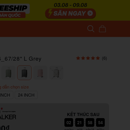
4_67/28" L Grey
(6)
 dẫn chọn size
 INCH
24 INCH
KẾT THÚC SAU
:
:
:
02
21
58
52
00₫
ngày
giờ
phút
giây