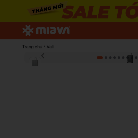
Trang chủ
/
Vali
Item
1
of
15