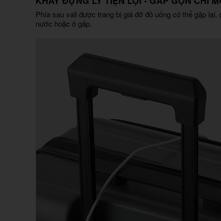
KHAY ĐỰNG LY TIỆN LỢI - GẤP GỌN CHỈ 
Phía sau vali được trang bị giá đỡ đồ uống có thể gập lại,
nước hoặc ô gấp.