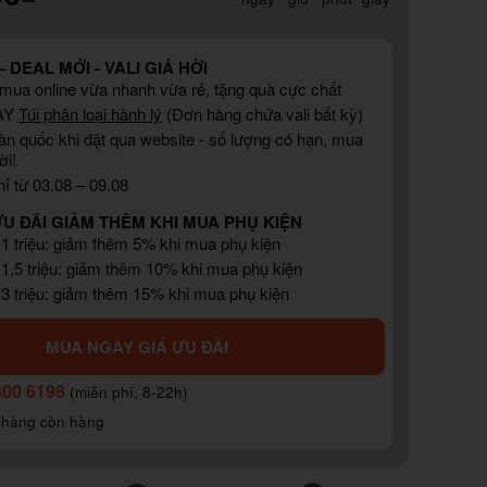
 DEAL MỚI - VALI GIÁ HỜI
, mua online vừa nhanh vừa rẻ, tặng quà cực chất
AY
Túi phân loại hành lý
(Đơn hàng chứa vali bất kỳ)
àn quốc khi đặt qua website - số lượng có hạn, mua
ời!
ỉ từ 03.08 – 09.08
ƯU ĐÃI GIẢM THÊM KHI MUA PHỤ KIỆN
 1 triệu: giảm thêm 5% khi mua phụ kiện
 1,5 triệu: giảm thêm 10% khi mua phụ kiện
 3 triệu: giảm thêm 15% khi mua phụ kiện
MUA NGAY GIÁ ƯU ĐÃI
800 6198
(miễn phí, 8-22h)
 hàng còn hàng