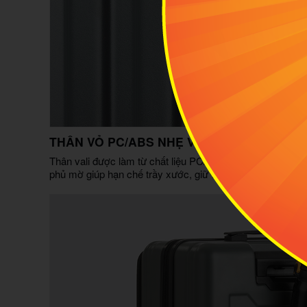
THÂN VỎ PC/ABS NHẸ VÀ BỀN
Thân vali được làm từ chất liệu PC/ABS có độ bền cao, n
phủ mờ giúp hạn chế trầy xước, giữ vẻ ngoài luôn sạch đẹ