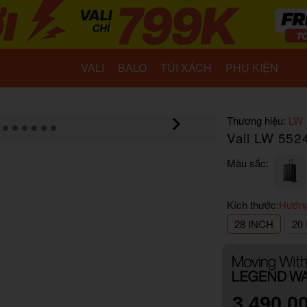
VALI
BALO
TÚI XÁCH
PHỤ KIỆN
Thương hiệu:
LW
Vali LW 552
Màu sắc:
Kích thước:
Hướng
28 INCH
20
3.490.0