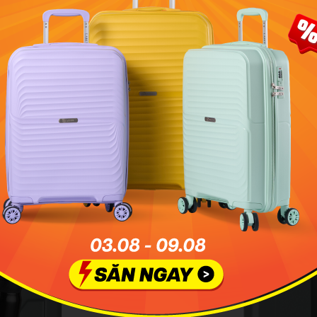
DÂY KÉO NỚI RỘNG KHÔ
hẹ và cứng cáp. Trang bị bề mặt
Dây kéo mở rộng thêm khoảng 4 c
p sau nhiều lần sử dụng.
nguyên hình dáng dù chứa đầy h