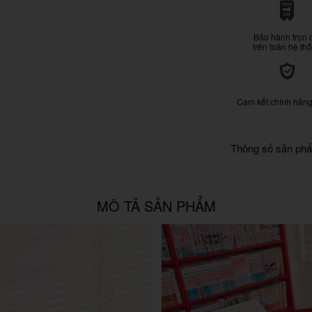
Bảo hành trọn 
trên toàn hệ th
Cam kết chính hãn
Thông số sản ph
MÔ TẢ SẢN PHẨM