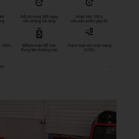
đời
Đổi trả trong 365 ngày
Hoàn tiền 100%
ống
nếu không hài lòng
nếu sản phẩm gặp lỗi
g 100%
BẰNG hoặc RẺ hơn
Thanh toán khi nhận hàng
Trung tâm thương mại
(COD)
ẩm