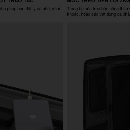
MỘT THAO TÁC
MÓC TREO TIỆN LỢI 2K
 cho phép bạn đặt ly cà phê, chai
Trang bị móc treo bên hông thân val
khoác, hoặc các vật dụng cá nhâ