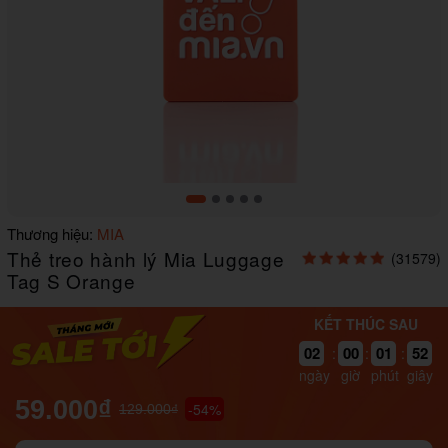
Item
Thương hiệu:
MIA
1
Thẻ treo hành lý Mia Luggage
(31579)
of
5
Tag S Orange
KẾT THÚC SAU
52
02
00
01
:
:
:
51
ngày
giờ
phút
giây
59.000₫
-54%
129.000₫