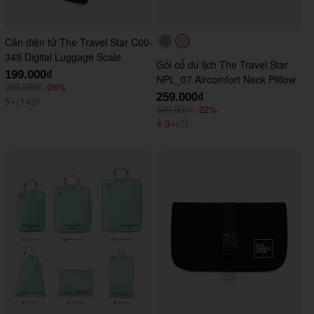
Cân điện tử The Travel Star C00-
#acacac
#ffc0cb
349 Digital Luggage Scale
Gối cổ du lịch The Travel Star
199.000₫
NPL_07 Aircomfort Neck Pilllow
-26%
269.000₫
259.000₫
5
⭑
(142)
-22%
330.000₫
4.9
⭑
(7)