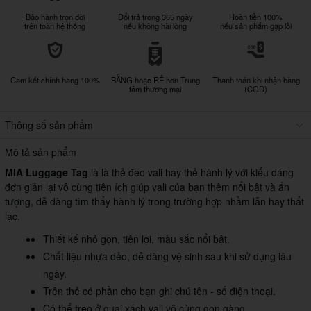
Bảo hành trọn đời
Đổi trả trong 365 ngày
Hoàn tiền 100%
trên toàn hệ thống
nếu không hài lòng
nếu sản phẩm gặp lỗi
Cam kết chính hãng 100%
BẰNG hoặc RẺ hơn Trung
Thanh toán khi nhận hàng
tâm thương mại
(COD)
Thông số sản phẩm
Mô tả sản phẩm
MIA Luggage Tag
là là thẻ đeo vali hay thẻ hành lý với kiểu dáng
đơn giản lại vô cùng tiện ích giúp vali của bạn thêm nổi bật và ấn
tượng, dễ dàng tìm thấy hành lý trong trường hợp nhầm lẫn hay thất
lạc.
Thiết kế nhỏ gọn, tiện lợi, màu sắc nổi bật.
Chất liệu nhựa dẻo, dễ dàng vệ sinh sau khi sử dụng lâu
ngày.
Trên thẻ có phần cho bạn ghi chú tên - số điện thoại.
Có thể treo ở quai xách vali vô cùng gọn gàng.