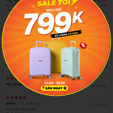
ông chuyển sang làm HLV, từng dẫn dắt tuyển quốc gia và các
đội trẻ Thái Lan, cũng như nhiều CLB hùng mạnh ở Thai
League.
Ông Laohakul hiện đang là giám đốc kỹ thuật CLB nổi tiếng
Chonburi. Ông nổi tiếng với tinh thần làm việc tìm tòi, hăng say
và được xem là nhân vật đáng kính của nền bóng đá Thái Lan.
mochi279
mua từ Shopee
08/08/2026
myleog999
mua từ Shopee
08/08/2026
ann_mochii
mua từ Shopee
07/08/2026
godrjr
mua từ Shopee
07/08/2026
Chất liệu:nhựa dẻo