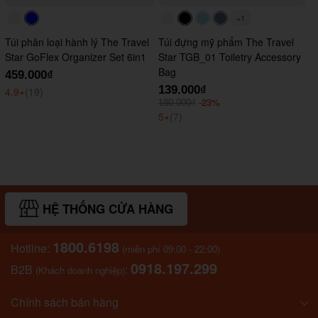
+1
#faf0e6
#0000FF
#faf0e6
#000000
#ADD8E6
#647290
Túi phân loại hành lý The Travel
Túi đựng mỹ phẩm The Travel
Star GoFlex Organizer Set 6in1
Star TGB_01 Toiletry Accessory
Bag
459.000₫
139.000₫
4.9
⭑
(19)
-23%
180.000₫
5
⭑
(7)
HỆ THỐNG CỬA HÀNG
1800.6198
Hotline:
(miễn phí 09:00 - 22:00)
0918.197.299
B2B
:
(Khách doanh nghiệp)
Chính sách bán hàng