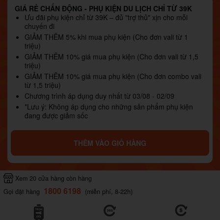
GIÁ RẺ CHẤN ĐỘNG - PHỤ KIỆN DU LỊCH CHỈ TỪ 39K
Ưu đãi phụ kiện chỉ từ 39K – đủ "trợ thủ" xịn cho mỗi
chuyến đi
GIẢM THÊM 5% khi mua phụ kiện (Cho đơn vali từ 1
triệu)
GIẢM THÊM 10% giá mua phụ kiện (Cho đơn vali từ 1,5
triệu)
GIẢM THÊM 10% giá mua phụ kiện (Cho đơn combo vali
từ 1,5 triệu)
Chương trình áp dụng duy nhất từ 03/08 - 02/09
*Lưu ý: Không áp dụng cho những sản phẩm phụ kiện
đang được giảm sốc
THÊM VÀO GIỎ HÀNG
Xem 20 cửa hàng còn hàng
1800 6198
Gọi đặt hàng
(miễn phí, 8-22h)