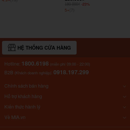
-23%
180.000₫
5
⭑
(7)
HỆ THỐNG CỬA HÀNG
1800.6198
Hotline:
(miễn phí 09:00 - 22:00)
0918.197.299
B2B
:
(Khách doanh nghiệp)
Chính sách bán hàng
Hỗ trợ khách hàng
Kiến thức hành lý
Về MIA.vn