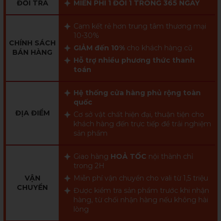
ĐỔI TRẢ
MIỄN PHÍ 1 ĐỔI 1 TRONG 365 NGÀY
Cam kết rẻ hơn trung tâm thương mại
10-30%
CHÍNH SÁCH
GIẢM đến 10%
cho khách hàng cũ
BÁN HÀNG
Hỗ trợ nhiều phương thức thanh
toán
Hệ thống cửa hàng phủ rộng toàn
quốc
ĐỊA ĐIỂM
Cơ sở vật chất hiện đại, thuận tiện cho
khách hàng đến trực tiếp để trải nghiệm
sản phẩm
Giao hàng
HOẢ TỐC
nội thành chỉ
trong 2H
VẬN
Miễn phí vận chuyển cho vali từ 1,5 triệu
CHUYỂN
Được kiểm tra sản phẩm trước khi nhận
hàng, từ chối nhận hàng nếu không hài
lòng