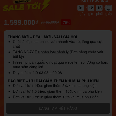
KẾT THÚC SAU
01
12
16
20
:
:
:
ngày
giờ
phút
giây
1.599.000₫
-79%
7.465.000₫
THÁNG MỚI – DEAL MỚI - VALI GIÁ HỜI
Chốt là lời, mua online vừa nhanh vừa rẻ, tặng quà cực
chất
TẶNG NGAY
Túi phân loại hành lý
(Đơn hàng chứa vali
bất kỳ)
Freeship toàn quốc khi đặt qua website - số lượng có hạn,
mua sớm càng lời!
Duy nhất chỉ từ 03.08 – 09.08
ĐẶC BIỆT – ƯU ĐÃI GIẢM THÊM KHI MUA PHỤ KIỆN
Đơn vali từ 1 triệu: giảm thêm 5% khi mua phụ kiện
Đơn vali từ 1,5 triệu: giảm thêm 10% khi mua phụ kiện
Đơn vali từ 3 triệu: giảm thêm 15% khi mua phụ kiện
ĐANG TẠM HẾT HÀNG