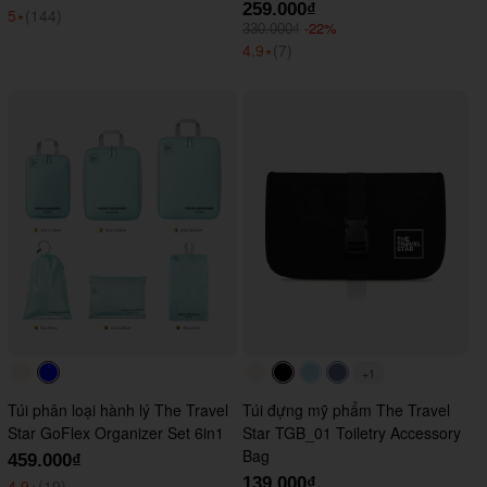
259.000₫
5
⭑
(144)
-22%
330.000₫
4.9
⭑
(7)
+1
#faf0e6
#0000FF
#faf0e6
#000000
#ADD8E6
#647290
Túi phân loại hành lý The Travel
Túi đựng mỹ phẩm The Travel
Star GoFlex Organizer Set 6in1
Star TGB_01 Toiletry Accessory
Bag
459.000₫
139.000₫
4.9
⭑
(19)