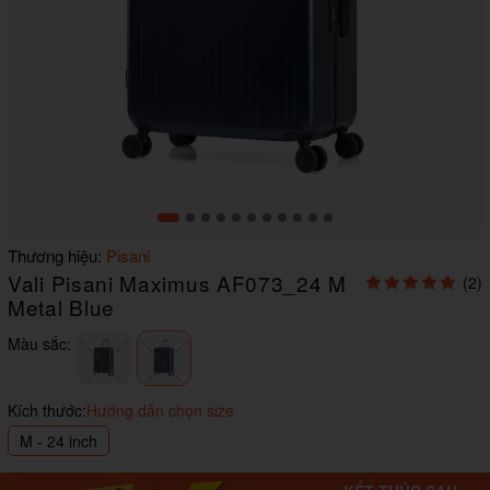
Item
Thương hiệu:
Pisani
1
Vali Pisani Maximus AF073_24 M
(2)
of
11
Metal Blue
Màu sắc:
Kích thước:
Hướng dẫn chọn size
M - 24 inch