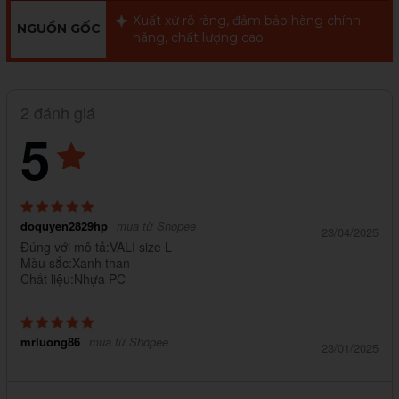
Xuất xứ rõ ràng, đảm bảo hàng chính
NGUỒN GỐC
hãng, chất lượng cao
2 đánh giá
5
doquyen2829hp
mua từ Shopee
23/04/2025
Đúng với mô tả:VALI size L
Màu sắc:Xanh than
Chất liệu:Nhựa PC
mrluong86
mua từ Shopee
23/01/2025