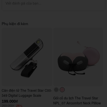
Viết đánh giá của bạn...
Phụ kiện đi kèm
Cân điện tử The Travel Star C00-
#acacac
#ffc0cb
349 Digital Luggage Scale
Gối cổ du lịch The Travel Star
199.000₫
NPL_07 Aircomfort Neck Pilllow
-26%
269.000₫