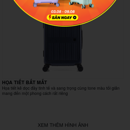
HỌA TIẾT BẮT MẮT
Họa tiết kẻ dọc đầy tinh tế và sang trọng cùng tone màu tối giản
mang đến một phong cách rất riêng
XEM THÊM HÌNH ẢNH