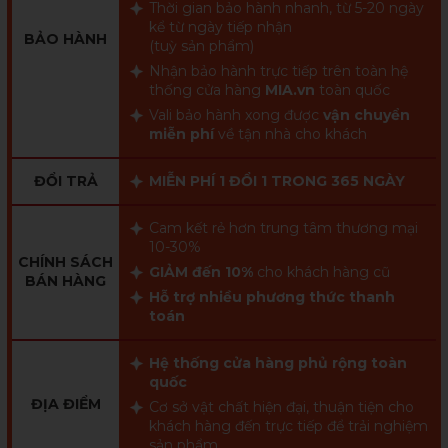
Thời gian bảo hành nhanh, từ 5-20 ngày
kể từ ngày tiếp nhận
BẢO HÀNH
(tuỳ sản phẩm)
Nhận bảo hành trực tiếp trên toàn hệ
thống cửa hàng
MIA.vn
toàn quốc
Vali bảo hành xong được
vận chuyển
miễn phí
về tận nhà cho khách
ĐỔI TRẢ
MIỄN PHÍ 1 ĐỔI 1 TRONG 365 NGÀY
Cam kết rẻ hơn trung tâm thương mại
10-30%
CHÍNH SÁCH
GIẢM đến 10%
cho khách hàng cũ
BÁN HÀNG
Hỗ trợ nhiều phương thức thanh
toán
Hệ thống cửa hàng phủ rộng toàn
quốc
ĐỊA ĐIỂM
Cơ sở vật chất hiện đại, thuận tiện cho
khách hàng đến trực tiếp để trải nghiệm
sản phẩm