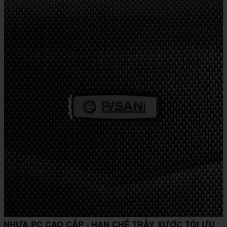
NHỰA PC CAO CẤP - HẠN CHẾ TRẦY XƯỚC TỐI ƯU