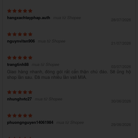
hangxachtayphap.auth
mua từ Shopee
28/07/2026
nguynvitsn906
mua từ Shopee
21/07/2026
trangtinh88
mua từ Shopee
03/07/2026
Giao hàng nhanh, đóng gói rất cẩn thận chú đáo. Sẽ ủng hộ
shop lần sau. Đã mua nhiều lần vali MIA.
nhunghvtc27
mua từ Shopee
30/06/2026
phuongnguyen14061984
mua từ Shopee
29/06/2026