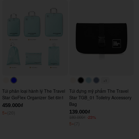
+1
#faf0e6
#0000FF
#faf0e6
#000000
#ADD8E6
#647290
Túi phân loại hành lý The Travel
Túi đựng mỹ phẩm The Travel
Star GoFlex Organizer Set 6in1
Star TGB_01 Toiletry Accessory
Bag
459.000₫
139.000₫
5
⭑
(20)
-23%
180.000₫
5
⭑
(7)