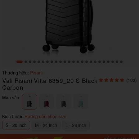
Item
Thương hiệu:
Pisani
1
Vali Pisani Vitta 8359_20 S Black
(102)
of
24
Carbon
Màu sắc:
Kích thước:
Hướng dẫn chọn size
S - 20 inch
M - 24 inch
L - 26 inch