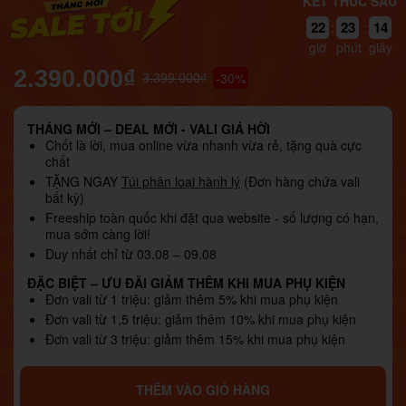
KẾT THÚC SAU
13
22
23
:
:
12
giờ
phút
giây
2.390.000₫
-30%
3.399.000₫
THÁNG MỚI – DEAL MỚI - VALI GIÁ HỜI
Chốt là lời, mua online vừa nhanh vừa rẻ, tặng quà cực
chất
TẶNG NGAY
Túi phân loại hành lý
(Đơn hàng chứa vali
bất kỳ)
Freeship toàn quốc khi đặt qua website - số lượng có hạn,
mua sớm càng lời!
Duy nhất chỉ từ 03.08 – 09.08
ĐẶC BIỆT – ƯU ĐÃI GIẢM THÊM KHI MUA PHỤ KIỆN
Đơn vali từ 1 triệu: giảm thêm 5% khi mua phụ kiện
Đơn vali từ 1,5 triệu: giảm thêm 10% khi mua phụ kiện
Đơn vali từ 3 triệu: giảm thêm 15% khi mua phụ kiện
THÊM VÀO GIỎ HÀNG