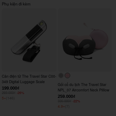
Phụ kiện đi kèm
Cân điện tử The Travel Star C00-
#acacac
#ffc0cb
349 Digital Luggage Scale
Gối cổ du lịch The Travel Star
199.000₫
NPL_07 Aircomfort Neck Pilllow
-26%
269.000₫
259.000₫
5
⭑
(146)
-22%
330.000₫
4.9
⭑
(7)