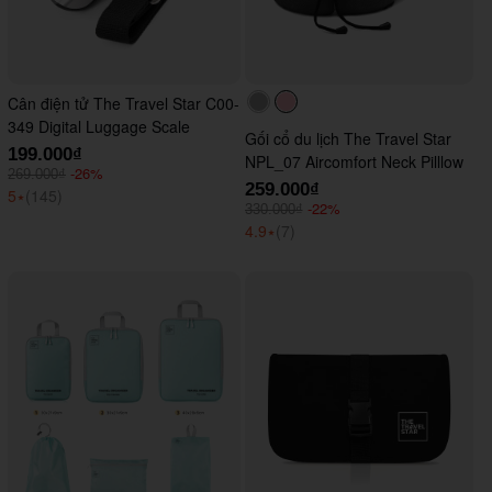
Cân điện tử The Travel Star C00-
#acacac
#ffc0cb
349 Digital Luggage Scale
Gối cổ du lịch The Travel Star
199.000₫
NPL_07 Aircomfort Neck Pilllow
-26%
269.000₫
259.000₫
5
⭑
(145)
-22%
330.000₫
4.9
⭑
(7)