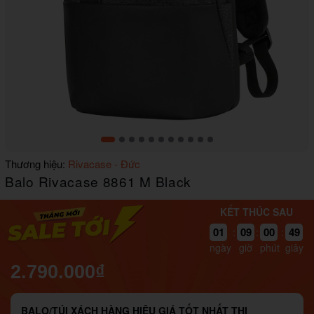
Item
Thương hiệu:
Rivacase - Đức
1
Balo Rivacase 8861 M Black
of
11
KẾT THÚC SAU
49
01
09
00
:
:
:
48
ngày
giờ
phút
giây
2.790.000₫
BALO/TÚI XÁCH HÀNG HIỆU GIÁ TỐT NHẤT THỊ