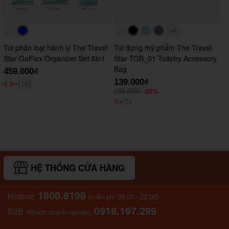
+1
#faf0e6
#0000FF
#faf0e6
#000000
#ADD8E6
#647290
Túi phân loại hành lý The Travel
Túi đựng mỹ phẩm The Travel
Star GoFlex Organizer Set 6in1
Star TGB_01 Toiletry Accessory
Bag
459.000₫
139.000₫
4.9
⭑
(19)
-23%
180.000₫
5
⭑
(7)
HỆ THỐNG CỬA HÀNG
1800.6198
Hotline:
(miễn phí 09:00 - 22:00)
0918.197.299
B2B
:
(Khách doanh nghiệp)