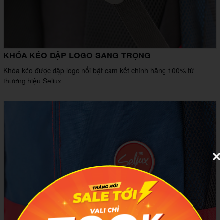
KHÓA KÉO DẬP LOGO SANG TRỌNG
Khóa kéo được dập logo nổi bật cam kết chính hãng 100% từ
thương hiệu Seliux