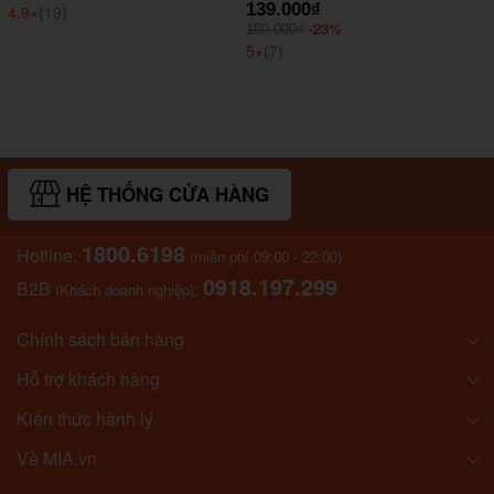
139.000₫
4.9
⭑
(19)
-23%
180.000₫
5
⭑
(7)
HỆ THỐNG CỬA HÀNG
1800.6198
Hotline:
(miễn phí 09:00 - 22:00)
0918.197.299
B2B
:
(Khách doanh nghiệp)
Chính sách bán hàng
Hỗ trợ khách hàng
Kiến thức hành lý
Về MIA.vn