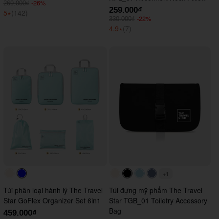
-26%
269.000₫
259.000₫
5
⭑
(142)
-22%
330.000₫
4.9
⭑
(7)
+1
#faf0e6
#0000FF
#faf0e6
#000000
#ADD8E6
#647290
Túi phân loại hành lý The Travel
Túi đựng mỹ phẩm The Travel
Star GoFlex Organizer Set 6in1
Star TGB_01 Toiletry Accessory
Bag
459.000₫