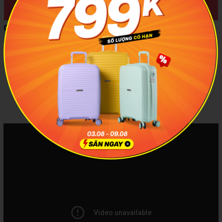
CAM KẾT BẢO HÀNH MIỄN PHÍ
Balo thương hiệu Seliux bảo hành lên đến 5 năm, đặc biệt không
phát sinh thêm bất kỳ chi phí nào
XEM THÊM VIDEO