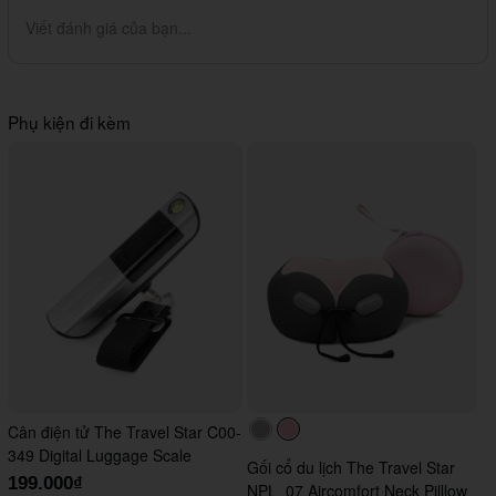
Viết đánh giá của bạn...
Phụ kiện đi kèm
Cân điện tử The Travel Star C00-
#acacac
#ffc0cb
349 Digital Luggage Scale
Gối cổ du lịch The Travel Star
199.000₫
NPL_07 Aircomfort Neck Pilllow