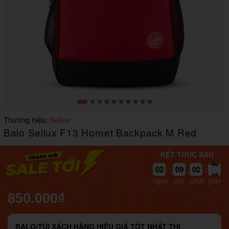
Item
Thương hiệu:
Seliux
1
Balo Seliux F13 Hornet Backpack M Red
of
10
KẾT THÚC SAU
45
02
09
02
:
:
:
44
ngày
giờ
phút
giây
850.000₫
BALO/TÚI XÁCH HÀNG HIỆU GIÁ TỐT NHẤT THỊ