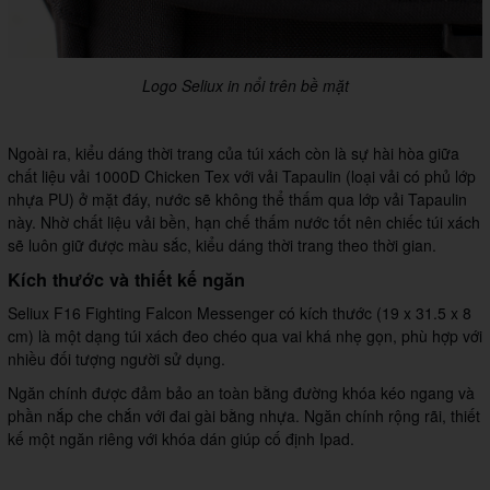
Logo Seliux in nổi trên bề mặt
Ngoài ra, kiểu dáng thời trang của túi xách còn là sự hài hòa giữa
chất liệu vải 1000D Chicken Tex với vải Tapaulin (loại vải có phủ lớp
nhựa PU) ở mặt đáy, nước sẽ không thể thấm qua lớp vải Tapaulin
này. Nhờ chất liệu vải bền, hạn chế thấm nước tốt nên chiếc túi xách
sẽ luôn giữ được màu sắc, kiểu dáng thời trang theo thời gian.
Kích thước và thiết kế ngăn
Seliux F16 Fighting Falcon Messenger có kích thước (19 x 31.5 x 8
cm) là một dạng túi xách đeo chéo qua vai khá nhẹ gọn, phù hợp với
nhiều đối tượng người sử dụng.
Ngăn chính được đảm bảo an toàn bằng đường khóa kéo ngang và
phần nắp che chắn với đai gài bằng nhựa. Ngăn chính rộng rãi, thiết
kế một ngăn riêng với khóa dán giúp cố định Ipad.