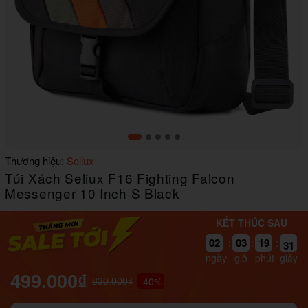
Item
Thương hiệu:
Seliux
1
Túi Xách Seliux F16 Fighting Falcon
of
5
Messenger 10 Inch S Black
KẾT THÚC SAU
31
02
03
19
30
:
:
:
ngày
giờ
phút
giây
499.000₫
-40%
830.000₫