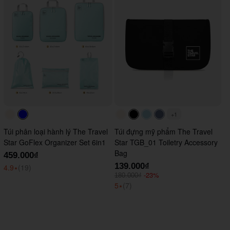
+1
#faf0e6
#0000FF
#faf0e6
#000000
#ADD8E6
#647290
Túi phân loại hành lý The Travel
Túi đựng mỹ phẩm The Travel
Star GoFlex Organizer Set 6in1
Star TGB_01 Toiletry Accessory
Bag
459.000₫
139.000₫
4.9
⭑
(19)
-23%
180.000₫
5
⭑
(7)