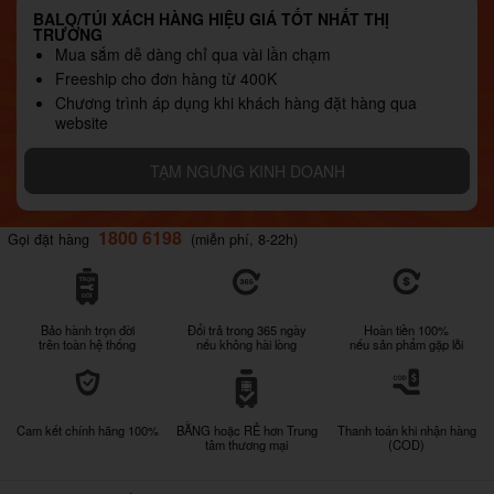
BALO/TÚI XÁCH HÀNG HIỆU GIÁ TỐT NHẤT THỊ
TRƯỜNG
Mua sắm dễ dàng chỉ qua vài lần chạm
Freeship cho đơn hàng từ 400K
Chương trình áp dụng khi khách hàng đặt hàng qua
website
TẠM NGƯNG KINH DOANH
1800 6198
Gọi đặt hàng
(miễn phí, 8-22h)
Bảo hành trọn đời
Đổi trả trong 365 ngày
Hoàn tiền 100%
trên toàn hệ thống
nếu không hài lòng
nếu sản phẩm gặp lỗi
Cam kết chính hãng 100%
BẰNG hoặc RẺ hơn Trung
Thanh toán khi nhận hàng
tâm thương mại
(COD)