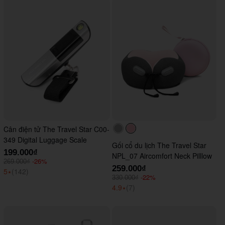
Cân điện tử The Travel Star C00-
#acacac
#ffc0cb
349 Digital Luggage Scale
Gối cổ du lịch The Travel Star
199.000₫
NPL_07 Aircomfort Neck Pilllow
-26%
269.000₫
259.000₫
5
⭑
(142)
-22%
330.000₫
4.9
⭑
(7)