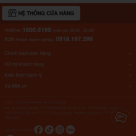
HỆ THỐNG CỬA HÀNG
1800.6198
Hotline:
(miễn phí 09:00 - 22:00)
0918.197.299
B2B
:
(Khách doanh nghiệp)
Chính sách bán hàng
Hỗ trợ khách hàng
Kiến thức hành lý
Về MIA.vn
CÔNG TY CỔ PHẦN MIA RETAIL @2026
Mã số doanh nghiệp: 0314826894 do sở KH & ĐT TP.HCM cấp ngày
10/01/2018. Địa chỉ: 117-119 Bạch Đằng, Phường Gia Định, TP. Hồ Chí Minh,
Việt Nam.
Kết nối với MIA.vn