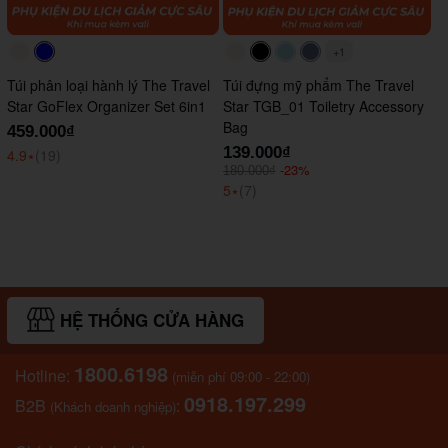
+1
#faf0e6
#0000FF
#faf0e6
#000000
#ADD8E6
#647290
Túi phân loại hành lý The Travel
Túi đựng mỹ phẩm The Travel
Star GoFlex Organizer Set 6in1
Star TGB_01 Toiletry Accessory
Bag
459.000₫
139.000₫
4.9
⭑
(19)
-23%
180.000₫
5
⭑
(7)
HỆ THỐNG CỬA HÀNG
1800.6198
Hotline:
(miễn phí 09:00 - 22:00)
0918.197.299
B2B
:
(Khách doanh nghiệp)