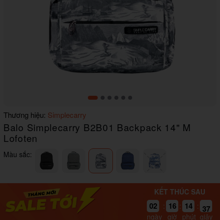
Item
Thương hiệu:
Simplecarry
1
Balo Simplecarry B2B01 Backpack 14" M
of
6
Lofoten
Màu sắc:
KẾT THÚC SAU
02
16
14
37
:
:
:
ngày
giờ
phút
giây