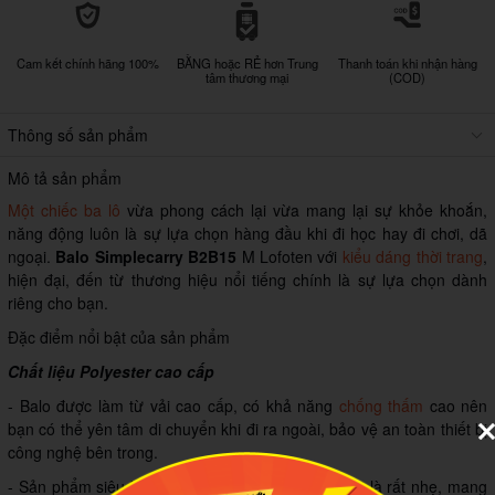
Cam kết chính hãng 100%
BẰNG hoặc RẺ hơn Trung
Thanh toán khi nhận hàng
tâm thương mại
(COD)
Thông số sản phẩm
Mô tả sản phẩm
Một chiếc ba lô
vừa phong cách lại vừa mang lại sự khỏe khoắn,
năng động luôn là sự lựa chọn hàng đầu khi đi học hay đi chơi, dã
ngoại.
Balo Simplecarry B2B15
M Lofoten với
kiểu dáng thời trang
,
hiện đại, đến từ thương hiệu nổi tiếng chính là sự lựa chọn dành
riêng cho bạn.
Đặc điểm nổi bật của sản phẩm
Chất liệu Polyester cao cấp
- Balo được làm từ vải cao cấp, có khả năng
chống thấm
cao nên
bạn có thể yên tâm di chuyển khi đi ra ngoài, bảo vệ an toàn thiết bị
công nghệ bên trong.
- Sản phẩm siêu bền, chống trầy xước và đặc biệt là rất nhẹ, mang