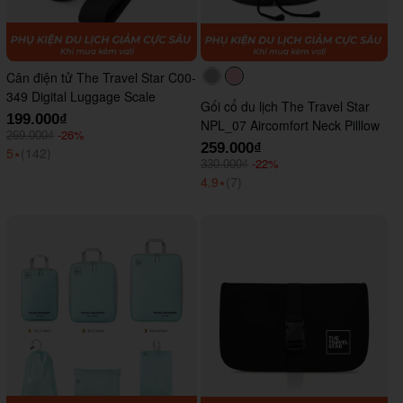
Cân điện tử The Travel Star C00-
#acacac
#ffc0cb
349 Digital Luggage Scale
Gối cổ du lịch The Travel Star
199.000₫
NPL_07 Aircomfort Neck Pilllow
-26%
269.000₫
259.000₫
5
⭑
(142)
-22%
330.000₫
4.9
⭑
(7)