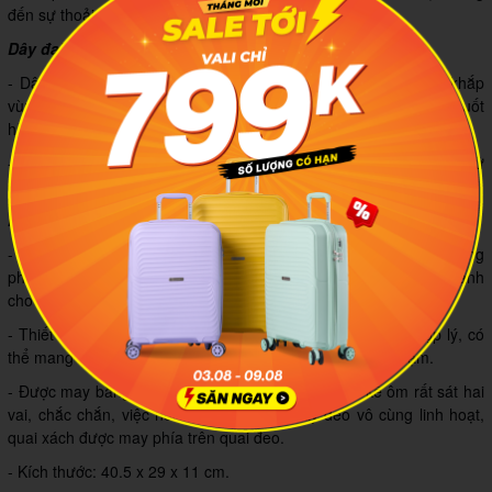
đến sự thoải mái, tiện dụng khi sử dụng.
Dây đai bản lớn chịu lực tốt
- Dây đeo có bản lớn giúp chịu lực tốt và phân chia lực đều khắp
vùng vai nên không làm bạn nhức mỏi cánh tay, vai, lưng trong suốt
hành trình mang vác đồ đạc.
- Có thể điều chỉnh độ dài để phù hợp với chiều cao của người sử
dụng.
Kiểu dáng thời trang
- Simplecarry B2B01 Backpack 14" S Lofoten sở hữu thiết kế mang
phong cách trẻ trung và độc đáo, là một phụ kiện hoàn hảo dành
cho bạn trẻ mỗi khi đi dạo phố, du lịch và cả khi đi học.
- Thiết kế ngăn chứa rộng rãi, tiện dụng, được phân chia hợp lý, có
thể mang được laptop cùng các phụ kiên, tránh gây va chạm.
- Được may bằng kỹ thuật gấp mép dây viền, thiết kế ôm rất sát hai
vai, chắc chắn, việc nới dài – thu ngắn dây đeo vô cùng linh hoạt,
quai xách được may phía trên quai đeo.
- Kích thước:
40.5 x 29 x 11
cm.