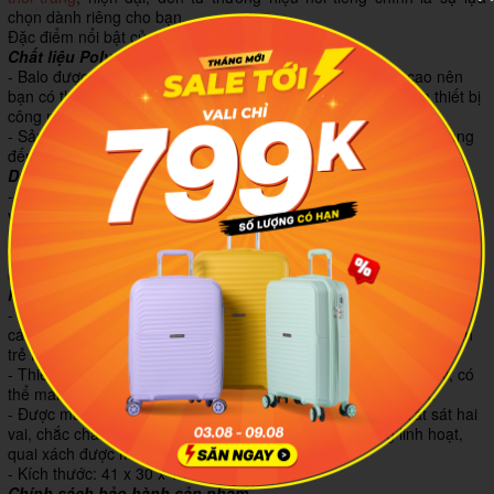
chọn dành riêng cho bạn.
Đặc điểm nổi bật của sản phẩm
Chất liệu Polyester cao cấp
- Balo được làm từ vải cao cấp, có khả năng
chống thấm
cao nên
bạn có thể yên tâm di chuyển khi đi ra ngoài, bảo vệ an toàn thiết bị
công nghệ bên trong.
- Sản phẩm siêu bền, chống trầy xước và đặc biệt là rất nhẹ, mang
đến sự thoải mái, tiện dụng khi sử dụng.
Dây đai bản lớn chịu lực tốt
- Dây đeo có bản lớn giúp chịu lực tốt và phân chia lực đều khắp
vùng vai nên không làm bạn nhức mỏi cánh tay, vai, lưng trong suốt
hành trình mang vác đồ đạc.
- Có thể điều chỉnh độ dài để phù hợp với chiều cao của người sử
dụng.
Kiểu dáng thời trang
- Balo Simplecarry B2B15 M Lofoten sở hữu thiết kế mang phong
cách trẻ trung và độc đáo, là một phụ kiện hoàn hảo dành cho bạn
trẻ mỗi khi đi dạo phố, du lịch và cả khi đi học.
- Thiết kế ngăn chứa rộng rãi, tiện dụng, được phân chia hợp lý, có
thể mang được laptop cùng các phụ kiên, tránh gây va chạm.
- Được may bằng kỹ thuật gấp mép dây viền, thiết kế ôm rất sát hai
vai, chắc chắn, việc nới dài – thu ngắn dây đeo vô cùng linh hoạt,
quai xách được may phía trên quai đeo.
- Kích thước: 41 x 30 x 15 cm.
Chính sách bảo hành sản phẩm