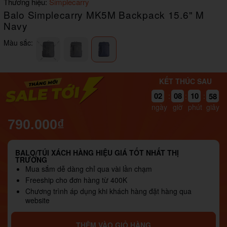
Item
Thương hiệu:
Simplecarry
1
Balo Simplecarry MK5M Backpack 15.6" M
of
7
Navy
Màu sắc:
KẾT THÚC SAU
02
08
10
58
:
:
:
ngày
giờ
phút
giây
790.000₫
BALO/TÚI XÁCH HÀNG HIỆU GIÁ TỐT NHẤT THỊ
TRƯỜNG
Mua sắm dễ dàng chỉ qua vài lần chạm
Freeship cho đơn hàng từ 400K
Chương trình áp dụng khi khách hàng đặt hàng qua
website
THÊM VÀO GIỎ HÀNG