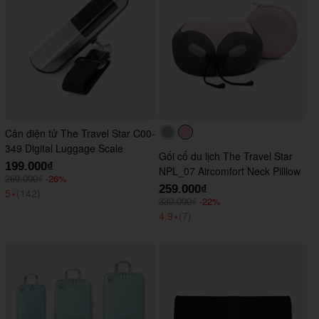
Cân điện tử The Travel Star C00-
#acacac
#ffc0cb
349 Digital Luggage Scale
Gối cổ du lịch The Travel Star
199.000₫
NPL_07 Aircomfort Neck Pilllow
-26%
269.000₫
259.000₫
5
⭑
(142)
-22%
330.000₫
4.9
⭑
(7)