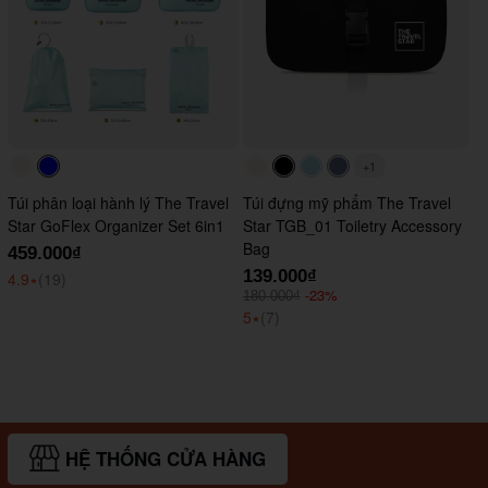
+1
#faf0e6
#0000FF
#faf0e6
#000000
#ADD8E6
#647290
Túi phân loại hành lý The Travel
Túi đựng mỹ phẩm The Travel
Star GoFlex Organizer Set 6in1
Star TGB_01 Toiletry Accessory
Bag
459.000₫
139.000₫
4.9
⭑
(19)
-23%
180.000₫
5
⭑
(7)
HỆ THỐNG CỬA HÀNG