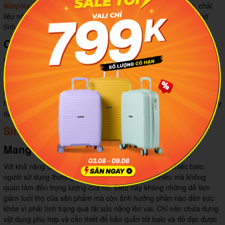
Simplecarry
có khả năng chống thấm nước rất tốt. Hơn nữa, chất
liệu này còn giúp chiếc balo của bạn bền màu theo thời gian nhờ
tính chất chống tia UV của nó.
Quai đeo và đệm lưng chắc chắn
Về mặt sau của chiếc balo, hãng thiết kế quai đeo đ
ược may bằng
kỹ thuật gấp mép dây viền, ôm rất sát hai vai và chắc chắn, việc nới
dài – thu ngắn dây đeo vô cùng linh hoạt, quai xách được may phía
trên quai đeo tiện lợi khi sử dụng.
Phần lưng có lưới thoát khí thoát
hơi nhanh
tạo cảm giác thoải mái khi mang balo di chuyển suốt ngày
dài cho người sử dụng.
Simplecarry P7 và những điều lưu ý
Mang đồ vừa phải
Với khả năng chứa đồ rộng rãi, thoải mái của những chiếc balo,
người sử dụng thường sắp xếp đồ đạc mang đi nhiều mà không
quan tâm đến trọng lượng của nó. Điều này không những dễ làm
giảm tuổi thọ của sản phẩm mà còn ảnh hưởng phần nào đến sức
khỏe vì phải tình trạng quá tải sức nặng lên vai. Chỉ nên chứa đựng
vật dụng phù hợp và cần thiết để bảo quản tốt balo và đồ đạc được