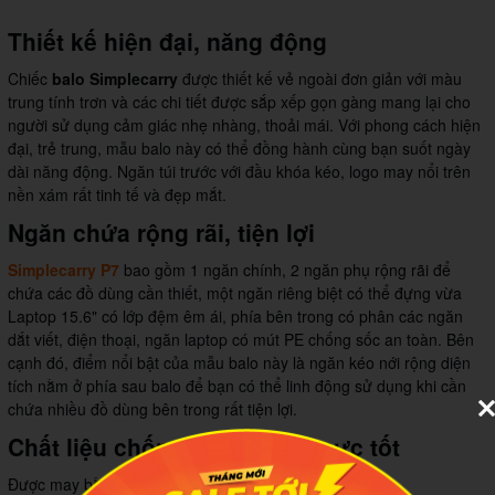
Thiết kế hiện đại, năng động
Chiếc
balo Simplecarry
được thiết kế vẻ ngoài đơn giản với màu
trung tính trơn và các chi tiết được sắp xếp gọn gàng mang lại cho
người sử dụng cảm giác nhẹ nhàng, thoải mái. Với phong cách hiện
đại, trẻ trung, mẫu balo này có thể đồng hành cùng bạn suốt ngày
dài năng động.
Ngăn túi trước với đầu khóa kéo, logo may nổi trên
nền xám rất tinh tế và đẹp mắt.
Ngăn chứa rộng rãi, tiện lợi
Simplecarry P7
bao gồm 1 ngăn chính, 2 ngăn phụ rộng rãi để
chứa các đồ dùng cần thiết, một ngăn riêng biệt có thể đựng vừa
Laptop 15.6" có lớp đệm êm ái, phía bên trong có phân các n
găn
dắt viết, điện thoại, ngăn laptop có mút PE chống sốc an toàn. Bên
cạnh đó, điểm nổi bật của mẫu balo này là ngăn kéo nới rộng diện
tích nằm ở phía sau balo để bạn có thể linh động sử dụng khi cần
chứa nhiều đồ dùng bên trong rất tiện lợi.
Chất liệu chống thấm nước cực tốt
Được may bằng chất liệu vải Polyester trượt nước,
balo