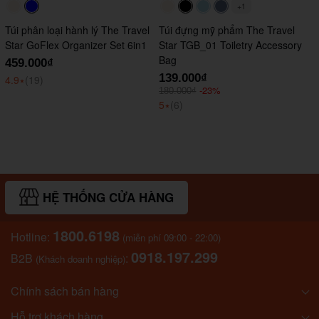
+1
#faf0e6
#0000FF
#faf0e6
#000000
#ADD8E6
#647290
Túi phân loại hành lý The Travel
Túi đựng mỹ phẩm The Travel
Star GoFlex Organizer Set 6in1
Star TGB_01 Toiletry Accessory
Bag
459.000₫
139.000₫
4.9
⭑
(19)
-23%
180.000₫
5
⭑
(6)
HỆ THỐNG CỬA HÀNG
1800.6198
Hotline:
(miễn phí 09:00 - 22:00)
0918.197.299
B2B
:
(Khách doanh nghiệp)
Chính sách bán hàng
Hỗ trợ khách hàng