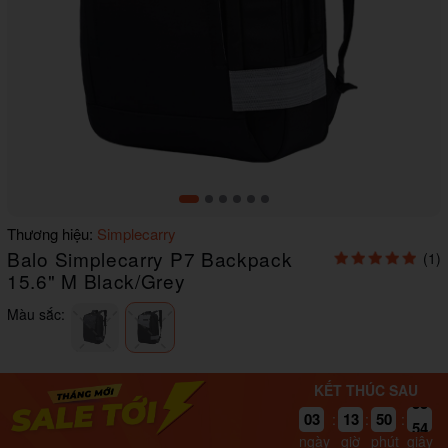
Item
Thương hiệu:
Simplecarry
1
Balo Simplecarry P7 Backpack
(1)
of
6
15.6" M Black/Grey
Màu sắc:
KẾT THÚC SAU
03
13
50
54
:
:
:
ngày
giờ
phút
giây