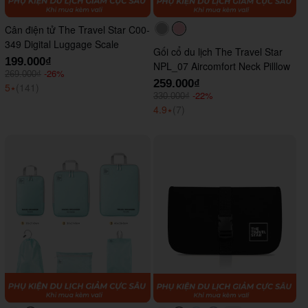
Cân điện tử The Travel Star C00-
#acacac
#ffc0cb
349 Digital Luggage Scale
Gối cổ du lịch The Travel Star
199.000₫
NPL_07 Aircomfort Neck Pilllow
-26%
269.000₫
259.000₫
5
⭑
(141)
-22%
330.000₫
4.9
⭑
(7)