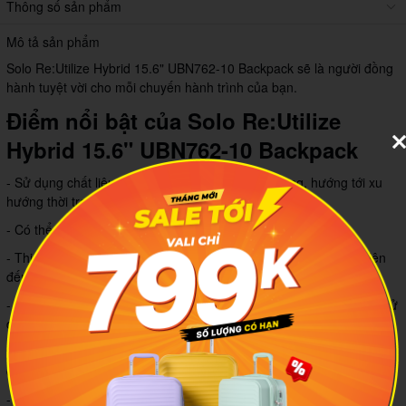
Thông số sản phẩm
Mô tả sản phẩm
Solo Re:Utilize Hybrid 15.6" UBN762-10 Backpack sẽ là người đồng
hành tuyệt vời cho mỗi chuyến hành trình của bạn.
Điểm nổi bật của Solo Re:Utilize
Hybrid 15.6" UBN762-10 Backpack
- Sử dụng chất liệu tái chế thân thiện với môi trường, hướng tới xu
hướng thời trang bền vững.
- Có thể biến đổi từ balo sang túi xách và ngược lại.
- Thiết kế với nhiều ngăn chứa tiện dụng, trong đó ngăn laptop lên
đến 15.6 inch.
- Dây đeo có thể điều chỉnh linh hoạt hoặc tháo rời khi không cần sử
dụng.
- Mặt lưng được thiết kế có thể gắn với cần kéo vali để thuận tiện
cho quá trình di chuyển.
- Trang bị lưới thoáng khí hạn chế mồ hôi.