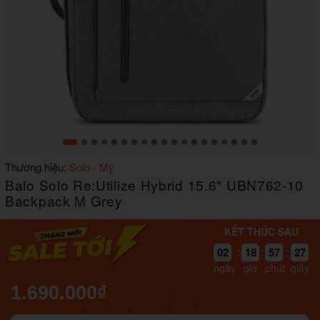
Item
Thương hiệu:
Solo - Mỹ
1
Balo Solo Re:Utilize Hybrid 15.6" UBN762-10
of
19
Backpack M Grey
KẾT THÚC SAU
02
18
57
27
:
:
:
ngày
giờ
phút
giây
1.690.000₫