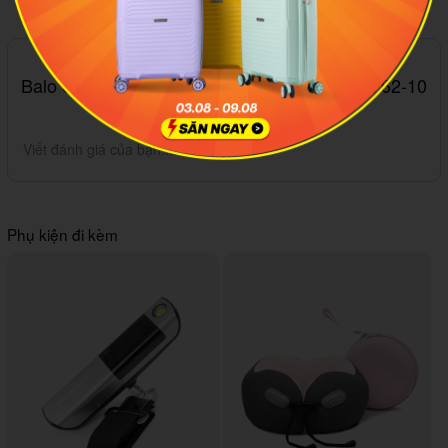
Hãy là người đầu tiên đánh giá sản phẩm
Balo Solo Re:Utilize Hybrid 15.6&quot; UBN762-10
Backpack M Grey
Viết đánh giá của bạn...
Phụ kiện đi kèm