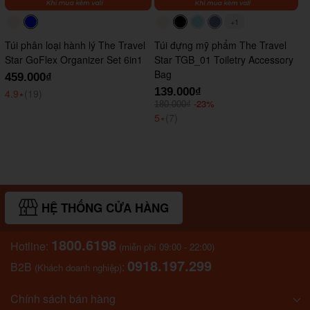
+1
#faf0e6
#0000FF
#faf0e6
#000000
#ADD8E6
#647290
Túi phân loại hành lý The Travel
Túi đựng mỹ phẩm The Travel
Star GoFlex Organizer Set 6in1
Star TGB_01 Toiletry Accessory
Bag
459.000₫
139.000₫
4.9
⭑
(19)
-23%
180.000₫
5
⭑
(7)
HỆ THỐNG CỬA HÀNG
1800.6198
Hotline:
(miễn phí 09:00 - 22:00)
0918.197.299
B2B
:
(Khách doanh nghiệp)
Chính sách bán hàng