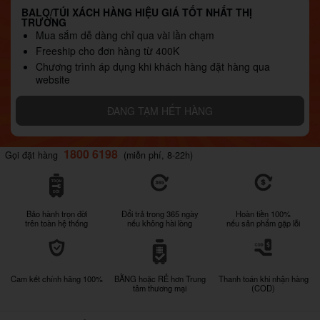
BALO/TÚI XÁCH HÀNG HIỆU GIÁ TỐT NHẤT THỊ
TRƯỜNG
Mua sắm dễ dàng chỉ qua vài lần chạm
Freeship cho đơn hàng từ 400K
Chương trình áp dụng khi khách hàng đặt hàng qua
website
ĐANG TẠM HẾT HÀNG
1800 6198
Gọi đặt hàng
(miễn phí, 8-22h)
Bảo hành trọn đời
Đổi trả trong 365 ngày
Hoàn tiền 100%
trên toàn hệ thống
nếu không hài lòng
nếu sản phẩm gặp lỗi
Cam kết chính hãng 100%
BẰNG hoặc RẺ hơn Trung
Thanh toán khi nhận hàng
tâm thương mại
(COD)