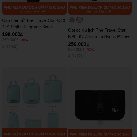
Cân điện tử The Travel Star C00-
#acacac
#ffc0cb
349 Digital Luggage Scale
Gối cổ du lịch The Travel Star
199.000₫
NPL_07 Aircomfort Neck Pilllow
-26%
269.000₫
259.000₫
5
⭑
(142)
-22%
330.000₫
4.9
⭑
(7)