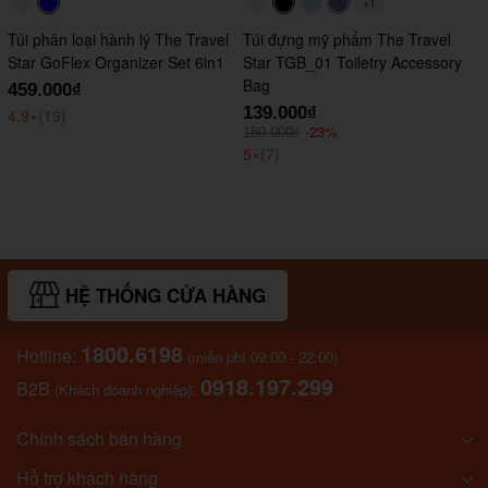
+1
#faf0e6
#0000FF
#faf0e6
#000000
#ADD8E6
#647290
Túi phân loại hành lý The Travel
Túi đựng mỹ phẩm The Travel
Star GoFlex Organizer Set 6in1
Star TGB_01 Toiletry Accessory
Bag
459.000₫
139.000₫
4.9
⭑
(19)
-23%
180.000₫
5
⭑
(7)
HỆ THỐNG CỬA HÀNG
1800.6198
Hotline:
(miễn phí 09:00 - 22:00)
0918.197.299
B2B
:
(Khách doanh nghiệp)
Chính sách bán hàng
Hỗ trợ khách hàng