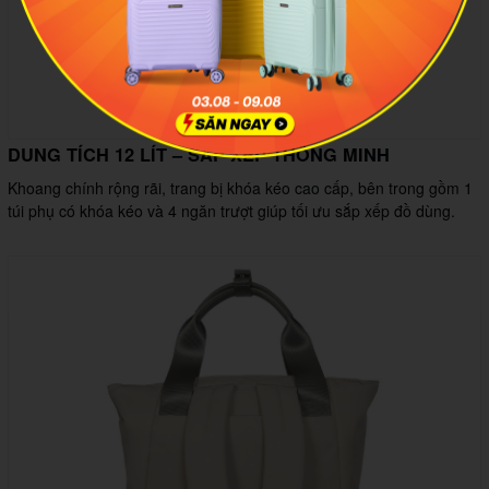
DUNG TÍCH 12 LÍT – SẮP XẾP THÔNG MINH
Khoang chính rộng rãi, trang bị khóa kéo cao cấp, bên trong gồm 1
túi phụ có khóa kéo và 4 ngăn trượt giúp tối ưu sắp xếp đồ dùng.