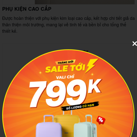
PHỤ KIỆN CAO CẤP
Được hoàn thiện với phụ kiện kim loại cao cấp, kết hợp chi tiết giả da
thân thiện môi trường, mang lại vẻ tinh tế và bền bỉ cho tổng thể
thiết kế.