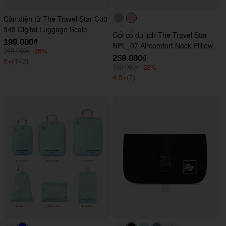
Cân điện tử The Travel Star C00-
#acacac
#ffc0cb
349 Digital Luggage Scale
Gối cổ du lịch The Travel Star
199.000₫
NPL_07 Aircomfort Neck Pilllow
-26%
269.000₫
259.000₫
5
⭑
(142)
-22%
330.000₫
4.9
⭑
(7)