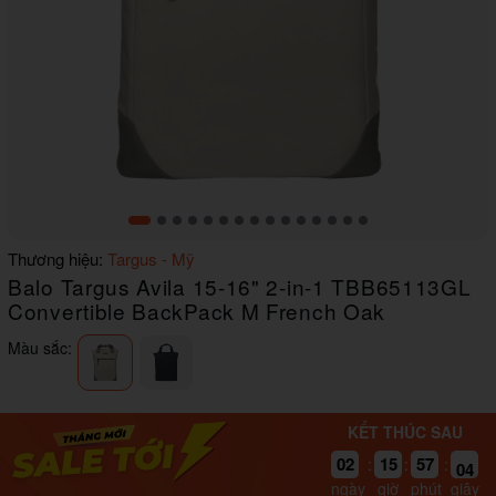
Item
Thương hiệu:
Targus - Mỹ
1
Balo Targus Avila 15-16" 2-in-1 TBB65113GL
of
15
Convertible BackPack M French Oak
Màu sắc:
KẾT THÚC SAU
04
02
15
57
:
:
:
03
ngày
giờ
phút
giây