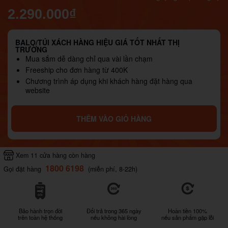
2.290.000₫
BALO/TÚI XÁCH HÀNG HIỆU GIÁ TỐT NHẤT THỊ
TRƯỜNG
Mua sắm dễ dàng chỉ qua vài lần chạm
Freeship cho đơn hàng từ 400K
Chương trình áp dụng khi khách hàng đặt hàng qua
website
THÊM VÀO GIỎ HÀNG
Xem 11 cửa hàng còn hàng
1800 6198
Gọi đặt hàng
(miễn phí, 8-22h)
Bảo hành trọn đời
Đổi trả trong 365 ngày
Hoàn tiền 100%
trên toàn hệ thống
nếu không hài lòng
nếu sản phẩm gặp lỗi