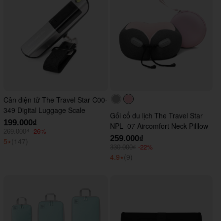
Cân điện tử The Travel Star C00-
#acacac
#ffc0cb
349 Digital Luggage Scale
Gối cổ du lịch The Travel Star
199.000₫
NPL_07 Aircomfort Neck Pilllow
-26%
269.000₫
259.000₫
5
⭑
(147)
-22%
330.000₫
4.9
⭑
(9)