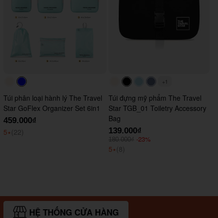
+1
#faf0e6
#0000FF
#faf0e6
#000000
#ADD8E6
#647290
Túi phân loại hành lý The Travel
Túi đựng mỹ phẩm The Travel
Star GoFlex Organizer Set 6in1
Star TGB_01 Toiletry Accessory
Bag
459.000₫
139.000₫
5
⭑
(22)
-23%
180.000₫
5
⭑
(8)
HỆ THỐNG CỬA HÀNG