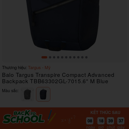
Item
Thương hiệu:
Targus - Mỹ
1
Balo Targus Transpire Compact Advanced
of
11
Backpack TBB63302GL-7015.6" M Blue
Màu sắc:
KẾT THÚC SAU
37
08
18
39
:
:
:
36
ngày
giờ
phút
giây