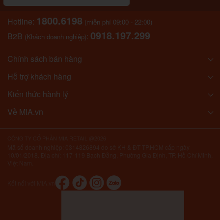
1800.6198
Hotline:
(miễn phí 09:00 - 22:00)
0918.197.299
B2B
:
(Khách doanh nghiệp)
Chính sách bán hàng
Hỗ trợ khách hàng
Kiến thức hành lý
Về MIA.vn
CÔNG TY CỔ PHẦN MIA RETAIL @2026
Mã số doanh nghiệp: 0314826894 do sở KH & ĐT TP.HCM cấp ngày
10/01/2018. Địa chỉ: 117-119 Bạch Đằng, Phường Gia Định, TP. Hồ Chí Minh,
Việt Nam.
Kết nối với MIA.vn