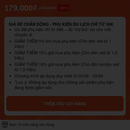
179.000₫
-28%
249.000₫
GIÁ RẺ CHẤN ĐỘNG - PHỤ KIỆN DU LỊCH CHỈ TỪ 39K
Ưu đãi phụ kiện chỉ từ 39K – đủ "trợ thủ" xịn cho mỗi
chuyến đi
GIẢM THÊM 5% khi mua phụ kiện (Cho đơn vali từ 1
triệu)
GIẢM THÊM 10% giá mua phụ kiện (Cho đơn vali từ 1,5
triệu)
GIẢM THÊM 10% giá mua phụ kiện (Cho đơn combo vali
từ 1,5 triệu)
Chương trình áp dụng duy nhất từ 03/08 - 02/09
*Lưu ý: Không áp dụng cho những sản phẩm phụ kiện
đang được giảm sốc
THÊM VÀO GIỎ HÀNG
Xem 13 cửa hàng còn hàng