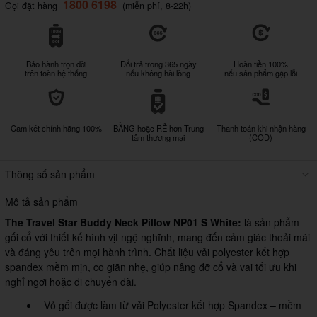
1800 6198
Gọi đặt hàng
(miễn phí, 8-22h)
Bảo hành trọn đời
Đổi trả trong 365 ngày
Hoàn tiền 100%
trên toàn hệ thống
nếu không hài lòng
nếu sản phẩm gặp lỗi
Cam kết chính hãng 100%
BẰNG hoặc RẺ hơn Trung
Thanh toán khi nhận hàng
tâm thương mại
(COD)
Thông số sản phẩm
Mô tả sản phẩm
The Travel Star Buddy Neck Pillow NP01 S White:
là sản phẩm
gối cổ với thiết kế hình vịt ngộ nghĩnh, mang đến cảm giác thoải mái
và đáng yêu trên mọi hành trình. Chất liệu vải polyester kết hợp
spandex mềm mịn, co giãn nhẹ, giúp nâng đỡ cổ và vai tối ưu khi
nghỉ ngơi hoặc di chuyển dài.
Vỏ gối được làm từ vải Polyester kết hợp Spandex – mềm