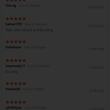
linh.sg
mua từ Shopee
02/06/2026
hatran1707
mua từ Shopee
22/05/2026
Đẹp, nhìn căng k bị thiếu bông
linhtihonn
mua từ Shopee
13/05/2026
heymoody11
mua từ Shopee
13/05/2026
Đc tặng
hachau24
mua từ Shopee
12/05/2026
q5v931jxzr
mua từ Shopee
11/05/2026