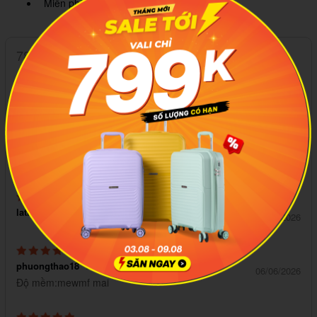
Miễn phí giao hàng toàn quốc
78 đánh giá
5
dinhhd68
mua từ Shopee
21/07/2026
khá xinh
lathilananh90
mua từ Shopee
25/06/2026
phuongthao18
mua từ Shopee
06/06/2026
Độ mềm:mewmf mai