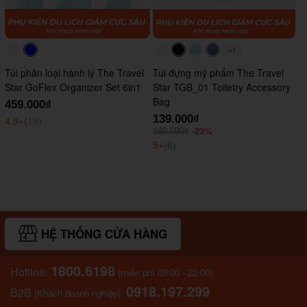
+1
#faf0e6
#0000FF
#faf0e6
#000000
#ADD8E6
#647290
Túi phân loại hành lý The Travel
Túi đựng mỹ phẩm The Travel
Star GoFlex Organizer Set 6in1
Star TGB_01 Toiletry Accessory
Bag
459.000₫
139.000₫
4.9
⭑
(19)
-23%
180.000₫
5
⭑
(6)
HỆ THỐNG CỬA HÀNG
1800.6198
Hotline:
(miễn phí 09:00 - 22:00)
0918.197.299
B2B
:
(Khách doanh nghiệp)