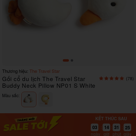
Item
Thương hiệu:
The Travel Star
1
Gối cổ du lịch The Travel Star
(78)
of
2
Buddy Neck Pillow NP01 S White
Màu sắc:
KẾT THÚC SAU
03
14
31
25
:
:
:
ngày
giờ
phút
giây