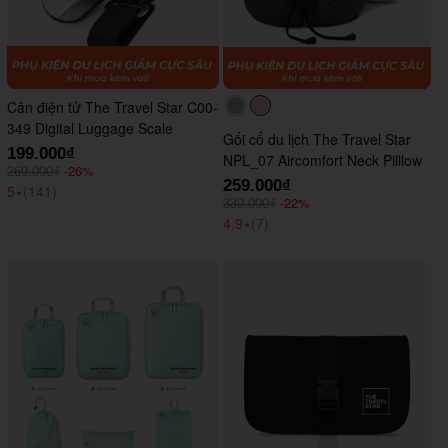
Cân điện tử The Travel Star C00-
#acacac
#ffc0cb
349 Digital Luggage Scale
Gối cổ du lịch The Travel Star
199.000₫
NPL_07 Aircomfort Neck Pilllow
-26%
269.000₫
259.000₫
5
⭑
(141)
-22%
330.000₫
4.9
⭑
(7)