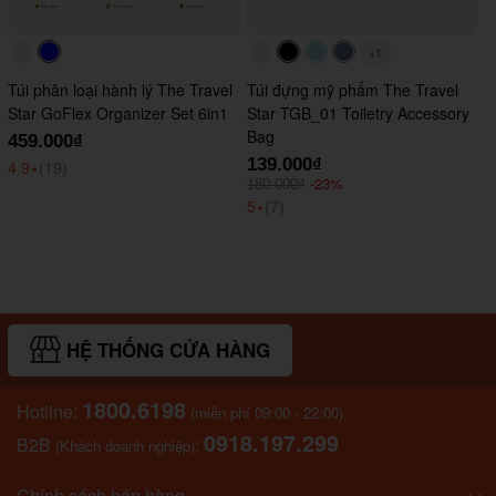
+1
#faf0e6
#0000FF
#faf0e6
#000000
#ADD8E6
#647290
Túi phân loại hành lý The Travel
Túi đựng mỹ phẩm The Travel
Star GoFlex Organizer Set 6in1
Star TGB_01 Toiletry Accessory
Bag
459.000₫
139.000₫
4.9
⭑
(19)
-23%
180.000₫
5
⭑
(7)
HỆ THỐNG CỬA HÀNG
1800.6198
Hotline:
(miễn phí 09:00 - 22:00)
0918.197.299
B2B
:
(Khách doanh nghiệp)
Chính sách bán hàng