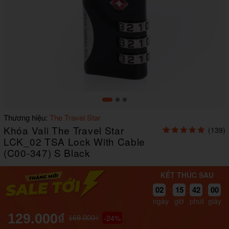
Item
Thương hiệu:
The Travel Star
1
Khóa Vali The Travel Star
(139)
of
3
LCK_02 TSA Lock With Cable
(C00-347) S Black
KẾT THÚC SAU
42
00
02
15
:
:
:
41
59
ngày
giờ
phút
giây
129.000₫
-24%
169.000₫