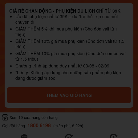
GIÁ RẺ CHẤN ĐỘNG - PHỤ KIỆN DU LỊCH CHỈ TỪ 39K
Ưu đãi phụ kiện chỉ từ 39K – đủ "trợ thủ" xịn cho mỗi
chuyến đi
GIẢM THÊM 5% khi mua phụ kiện (Cho đơn vali từ 1
triệu)
GIẢM THÊM 10% giá mua phụ kiện (Cho đơn vali từ 1,5
triệu)
GIẢM THÊM 10% giá mua phụ kiện (Cho đơn combo vali
từ 1,5 triệu)
Chương trình áp dụng duy nhất từ 03/08 - 02/09
*Lưu ý: Không áp dụng cho những sản phẩm phụ kiện
đang được giảm sốc
THÊM VÀO GIỎ HÀNG
Xem 19 cửa hàng còn hàng
1800 6198
Gọi đặt hàng
(miễn phí, 8-22h)