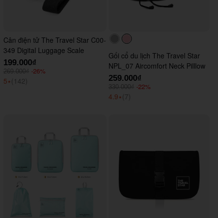
Cân điện tử The Travel Star C00-
#acacac
#ffc0cb
349 Digital Luggage Scale
Gối cổ du lịch The Travel Star
199.000₫
NPL_07 Aircomfort Neck Pilllow
-26%
269.000₫
259.000₫
5
⭑
(142)
-22%
330.000₫
4.9
⭑
(7)