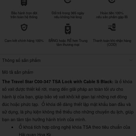
Bảo hành trọn đời
Đổi trả trong 365 ngày
Hoàn tiền 100%
trên toàn hệ thống
nếu không hài lòng
nếu sản phẩm gặp lỗi
Cam kết chính hãng 100%
BẰNG hoặc RẺ hơn Trung
Thanh toán khi nhận hàng
tâm thương mại
(COD)
Thông số sản phẩm
Mô tả sản phẩm
The Travel Star C00-347 TSA Lock with Cable S Black:
là
ổ khóa
số vali được thiết kế rời, mang đến giải pháp an toàn tối ưu cho
hành lý của bạn, giúp bảo vệ vali khỏi kẻ gian tại những nơi đông
đúc hoặc phức tạp. Ổ khóa dễ dàng thiết lập mật khẩu ban đầu và
sử dụng, là phụ kiện không thể thiếu cho những chuyến du lịch, giúp
bạn an tâm tận hưởng hành trình của mình.
Ổ khoá tích hợp công nghệ khóa TSA theo tiêu chuẩn của
Hải quan Hoa Kỳ.