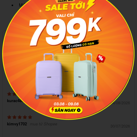
Miễn phí giao hàng toàn quốc
99 đánh giá
5
viviannguyen86
mua từ Shopee
05/08/2026
kurac4897
mua từ Shopee
04/08/2026
kimvy1702
mua từ Shopee
30/07/2026