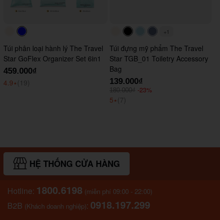
+1
#faf0e6
#0000FF
#faf0e6
#000000
#ADD8E6
#647290
Túi phân loại hành lý The Travel
Túi đựng mỹ phẩm The Travel
Star GoFlex Organizer Set 6in1
Star TGB_01 Toiletry Accessory
Bag
459.000₫
139.000₫
4.9
⭑
(19)
-23%
180.000₫
5
⭑
(7)
HỆ THỐNG CỬA HÀNG
1800.6198
Hotline:
(miễn phí 09:00 - 22:00)
0918.197.299
B2B
:
(Khách doanh nghiệp)