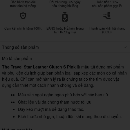
Bảo hành trọn đời
Đổi trả trong 365 ngày
Hoàn tiền 100%
trên toàn hệ thống
nếu không hài lòng
nếu sản phẩm gặp lỗi
Cam kết chính hãng 100%
BẰNG hoặc RẺ hơn Trung
Thanh toán khi nhận hàng
tâm thương mại
(COD)
Thông số sản phẩm
Mô tả sản phẩm
The Travel Star Leather Clutch S Pink
là mẫu túi đựng mỹ phẩm
và phụ kiện du lịch giúp bạn phân loại, sắp xếp các món đồ cá nhân
hiệu quả. Chỉ cần mở hành lý ra là chúng ta có thể tìm được vật
dụng cần thiết một cách nhanh chóng và dễ dàng.
Màu sắc ngọt ngào ngào phù hợp với các bạn nữ.
Chất liệu vải da chống thấm nước tối ưu.
Dây kéo mượt mà dễ dàng thao tác.
Kích thước nhỏ gọn, thuận tiện khi mang theo di chuyển.