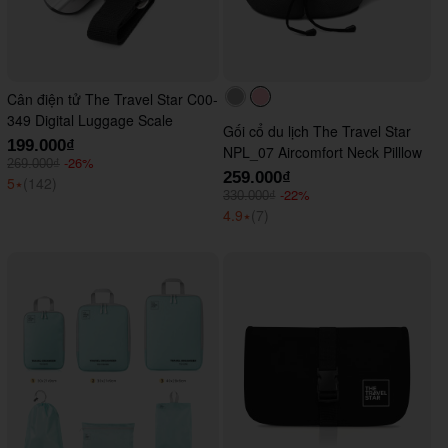
Cân điện tử The Travel Star C00-
#acacac
#ffc0cb
349 Digital Luggage Scale
Gối cổ du lịch The Travel Star
199.000₫
NPL_07 Aircomfort Neck Pilllow
-26%
269.000₫
259.000₫
5
⭑
(142)
-22%
330.000₫
4.9
⭑
(7)