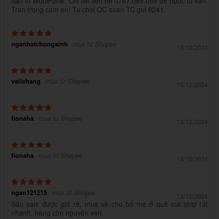
dan tu MobiFone. Chi tiet lien he 0767.089.089 de duoc tu van.
Tran trong cam on! Tu choi QC soan TC gui 9241.
nganhatchungsinh
mua từ Shopee
15/12/2024
vailehang
mua từ Shopee
15/12/2024
fionaha
mua từ Shopee
13/12/2024
fionaha
mua từ Shopee
13/12/2024
ngan121215
mua từ Shopee
13/12/2024
Săn sale được giá rẻ, mua về cho bố mẹ ở quê mà ship rất
nhanh, hàng còn nguyên vẹn