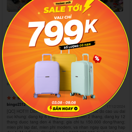
midye
mua từ Shopee
07/01/2025
honghai762193
mua từ Shopee
17/12/2024
Bao bì/Mẫu mã:đẹp
Công dụng:mỹ phẩm
Hình ảnh mang tính chất nhận xu. Sẽ ủng hộ shop lần sau và
sau nữa.
bingo2312
mua từ Shopee
17/12/2024
[QC] HOT!!! Dich vu INTERNET CAP QUANG toc do cao uu dai
cuc khung: dang ky 6 thang duoc tang den 2 thang, dang ky 12
thang duoc tang den 4 thang; gia chi tu 150.000 dong/thang;
mien phi lap dat, mien phi modem, va nhan ngay qua tang hap