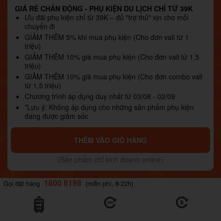
GIÁ RẺ CHẤN ĐỘNG - PHỤ KIỆN DU LỊCH CHỈ TỪ 39K
Ưu đãi phụ kiện chỉ từ 39K – đủ "trợ thủ" xịn cho mỗi
chuyến đi
GIẢM THÊM 5% khi mua phụ kiện (Cho đơn vali từ 1
triệu)
GIẢM THÊM 10% giá mua phụ kiện (Cho đơn vali từ 1,5
triệu)
GIẢM THÊM 10% giá mua phụ kiện (Cho đơn combo vali
từ 1,5 triệu)
Chương trình áp dụng duy nhất từ 03/08 - 02/09
*Lưu ý: Không áp dụng cho những sản phẩm phụ kiện
đang được giảm sốc
THÊM VÀO GIỎ HÀNG
(Sản phẩm chỉ kinh doanh online)
1800 6198
Gọi đặt hàng
(miễn phí, 8-22h)