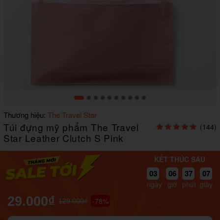
Item
Thương hiệu:
The Travel Star
1
Túi đựng mỹ phẩm The Travel
(144)
of
10
Star Leather Clutch S Pink
KẾT THÚC SAU
07
03
06
37
:
:
:
06
ngày
giờ
phút
giây
29.000₫
-78%
129.000₫