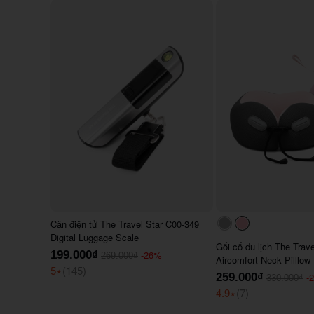
Cân điện tử The Travel Star C00-349
#acacac
#ffc0cb
Digital Luggage Scale
Gối cổ du lịch The Trav
199.000₫
-26%
269.000₫
Aircomfort Neck Pilllow
5
⭑
(145)
259.000₫
-
330.000₫
4.9
⭑
(7)