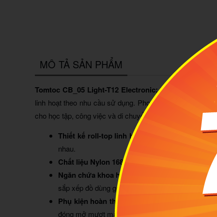
MÔ TẢ SẢN PHẨM
Tomtoc CB_05 Light-T12 Electronic:
là balo laptop sở 
linh hoạt theo nhu cầu sử dụng. Phong cách năng động 
cho học tập, công việc và di chuyển hằng ngày.
Thiết kế roll-top linh hoạt:
Dễ dàng điều chỉnh 
nhau.
Chất liệu Nylon 1680D tái chế cao cấp:
Bền bỉ, 
Ngăn chứa khoa học, tiện lợi:
Ngăn chính rộng r
sắp xếp đồ dùng gọn gàng hơn.
Phụ kiện hoàn thiện cao cấp:
Trang bị khóa Dur
đóng mở mượt mà.