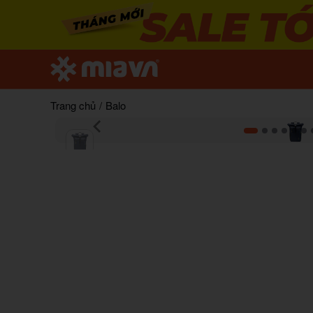
Trang chủ
/
Balo
Item
1
of
10