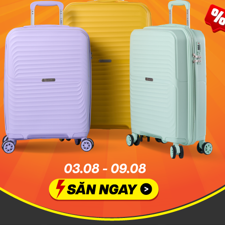
ân bổ trọng lượng đều hơn, mang lại cảm giác thoải mái khi sử
g Giả Đền 200%
h giá sản phẩm
 Macbook, Laptop 13- 16 inch/17-
e