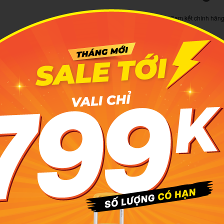
Cam kết chính hãn
T
T
hữu thiết kế roll-top hiện đại với khả năng thay đổi kích thước
kết hợp không gian lưu trữ thông minh giúp sản phẩm phù hợp
Ch
D
không gian chứa đồ phù hợp cho nhiều nhu cầu sử dụng khác
P
M
giữ form tốt và hỗ trợ hạn chế nước thấm trên bề mặt.
ãi tích hợp nhiều ngăn phụ cùng khu vực đựng bình nước giúp
B
aflex chắc chắn kết hợp khóa kéo YKK và OOK cho thao tác