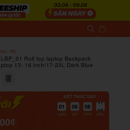
toc - Mỹ
 LBP_01 Roll top laptop Backpack
ptop 13- 16 inch/17-23L Dark Blue
KẾT THÚC SAU
01
:
06
:
08
:
16
ngày
giờ
phút
giây
000₫