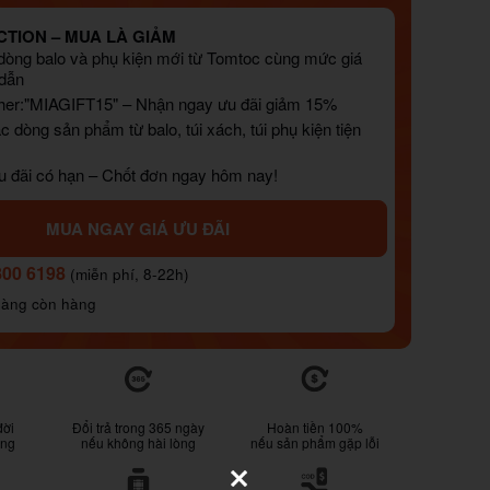
TION – MUA LÀ GIẢM
òng balo và phụ kiện mới từ Tomtoc cùng mức giá
 dẫn
er:"MIAGIFT15" – Nhận ngay ưu đãi giảm 15%
 dòng sản phẩm từ balo, túi xách, túi phụ kiện tiện
u đãi có hạn – Chốt đơn ngay hôm nay!
MUA NGAY GIÁ ƯU ĐÃI
800 6198
(miễn phí, 8-22h)
hàng còn hàng
đời
Đổi trả trong 365 ngày
Hoàn tiền 100%
ống
nếu không hài lòng
nếu sản phẩm gặp lỗi