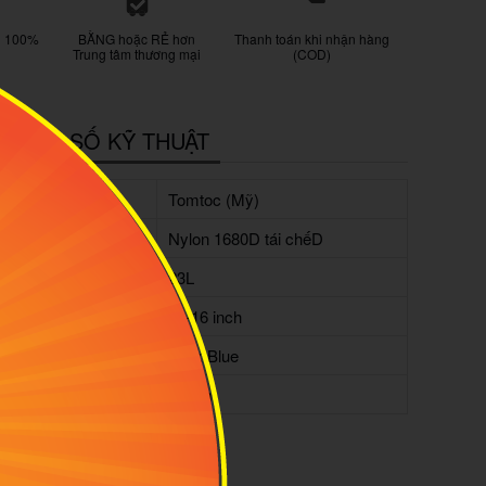
g 100%
BẰNG hoặc RẺ hơn
Thanh toán khi nhận hàng
Trung tâm thương mại
(COD)
HÔNG SỐ KỸ THUẬT
hương hiệu:
Tomtoc (Mỹ)
ất liệu:
Nylon 1680D tái chếD
ung tích:
23L
hù hợp laptop:
13-16 inch
àu sắc:
Dark Blue
ảo hành:
1 năm