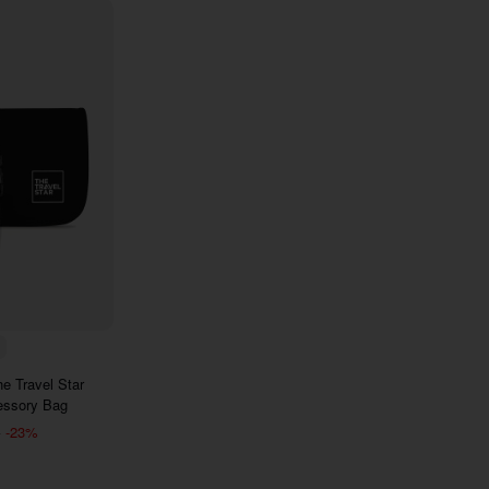
E6
7290
e Travel Star
essory Bag
-23%
₫