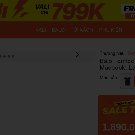
VALI
BALO
TÚI XÁCH
PHỤ KIỆN
Thương hiệu:
Tom
Balo Tomtoc
Macbook, La
Màu sắc:
1.890.