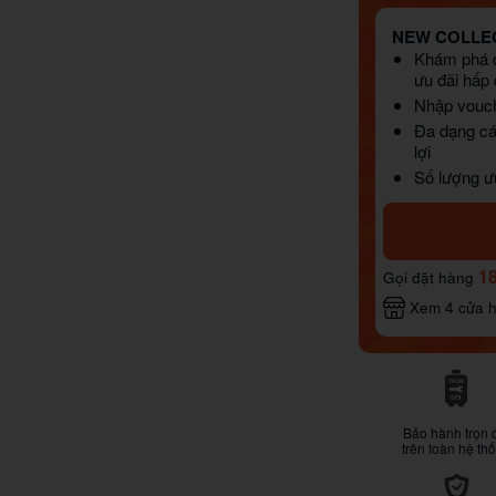
NEW COLLEC
Khám phá d
ưu đãi hấp
Nhập vouch
Đa dạng các
lợi
Số lượng ư
1
Gọi đặt hàng
Xem 4 cửa 
Bảo hành trọn 
trên toàn hệ th