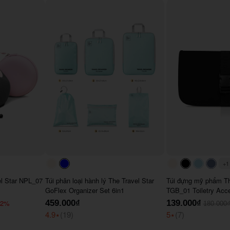
+1
#faf0e6
#0000FF
#faf0e6
#000000
#ADD8
#64
el Star NPL_07
Túi phân loại hành lý The Travel Star
Túi đựng mỹ phẩm Th
GoFlex Organizer Set 6in1
TGB_01 Toiletry Acc
22%
459.000₫
139.000₫
180.000
4.9
⭑
(19)
5
⭑
(7)