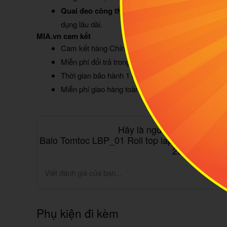
Quai đeo công thái học êm ái:
Thiết kế hỗ trợ ph
dụng lâu dài.
MIA.vn cam kết
Cam kết hàng Chính Hãng 100% - Phát Hiện Hàn
Miễn phí đổi trả trong 365 ngày
Thời gian bảo hành 1 năm
Miễn phí giao hàng toàn quốc
Hãy là người đầu tiên đán
Balo Tomtoc LBP_01 Roll top laptop Backpack
23L Dark Blu
Viết đánh giá của bạn...
Phụ kiện đi kèm