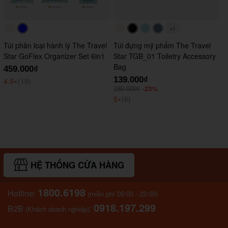
+1
#faf0e6
#0000FF
#faf0e6
#000000
#ADD8E6
#647290
Túi phân loại hành lý The Travel
Túi đựng mỹ phẩm The Travel
Star GoFlex Organizer Set 6in1
Star TGB_01 Toiletry Accessory
Bag
459.000₫
139.000₫
4.9
⭑
(19)
-23%
180.000₫
5
⭑
(6)
HỆ THỐNG CỬA HÀNG
1800.6198
Hotline:
(miễn phí 09:00 - 22:00)
0918.197.299
B2B
:
(Khách doanh nghiệp)