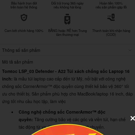
Bảo hành trọn đời
Đổi trả trong 365 ngày
Hoàn tiền 100%
trên toàn hệ thống
nếu không hài lòng
nếu sản phẩm gặp lỗi
Cam kết chính hãng 100%
BẰNG hoặc RẺ hơn Trung
Thanh toán khi nhận hàng
tâm thương mại
(COD)
Thông số sản phẩm
Mô tả sản phẩm
Tomtoc LSP_03 Defender - A22 Túi xách chống sốc Laptop 16
inch
:
là mẫu túi laptop cao cấp đến từ Mỹ, nổi bật với công nghệ
chống sốc CornerArmor™ độc quyền cùng thiết kế bảo vệ 360° tối
ưu cho thiết bị. Sản phẩm phù hợp cho MacBook/laptop 16 inch, đáp
ứng tốt nhu cầu học tập, làm việc
Công nghệ chống sốc CornerArmor™ độc
quyền:
Tăng cường bảo vệ các góc và viền túi, hạn chế
tác động từ va đập trong quá trình di chuyển.