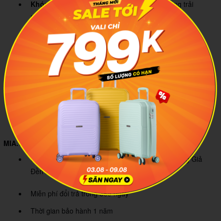
Khóa kéo Easy Glide:
Đóng mở mượt mà, tăng trải
nghiệm sử dụng tiện lợi hơn mỗi ngày.
Khoang mở 180° tiện lợi:
Tích hợp khóa dây cố định
máy, hỗ trợ thao tác lấy và cất laptop dễ dàng hơn.
Đệm lót bảo vệ 360:
Lớp đệm dày kết hợp lót mềm giúp
hạn chế va đập và trầy xước thiết bị.
Ngăn phụ rộng rãi:
Thoải mái lưu trữ sạc, chuột và các
phụ kiện công nghệ cần thiết.
MIA.vn cam kết
Cam kết hàng Chính Hãng 100% - Phát Hiện Hàng Giả
Đền 200%
Miễn phí đổi trả trong 365 ngày
Thời gian bảo hành 1 năm