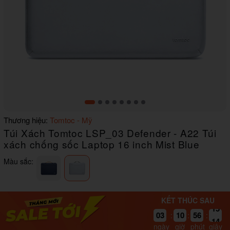
Item
Thương hiệu:
Tomtoc - Mỹ
1
Túi Xách Tomtoc LSP_03 Defender - A22 Túi
of
8
xách chống sốc Laptop 16 inch Mist Blue
Màu sắc:
KẾT THÚC SAU
15
03
10
56
14
:
:
:
ngày
giờ
phút
giây