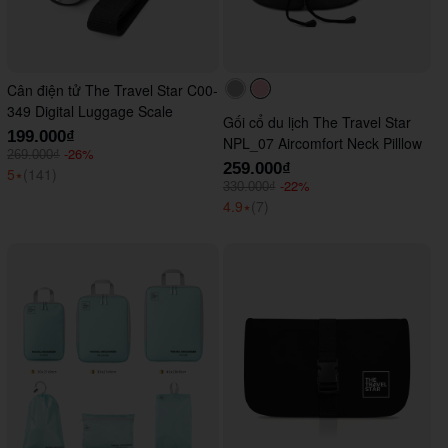
Cân điện tử The Travel Star C00-
#acacac
#ffc0cb
349 Digital Luggage Scale
Gối cổ du lịch The Travel Star
199.000₫
NPL_07 Aircomfort Neck Pilllow
-26%
269.000₫
259.000₫
5
⭑
(141)
-22%
330.000₫
4.9
⭑
(7)