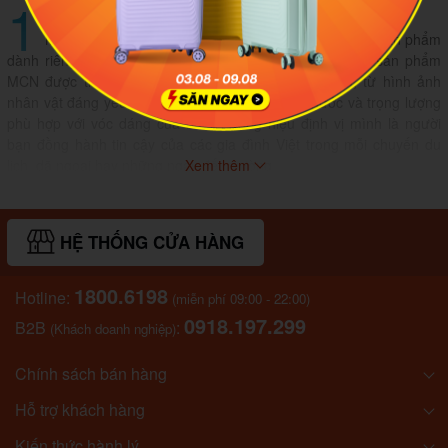
1
Giới thiệu thương hiệu MCN
MCN là thương hiệu Việt Nam chuyên phát triển các sản phẩm
dành riêng cho trẻ em, bao gồm vali kéo và balo. Mỗi sản phẩm
MCN được thiết kế với tư duy đặt trẻ làm trung tâm, từ hình ảnh
nhân vật đáng yêu, màu sắc tươi tắn đến kích thước và trọng lượng
phù hợp với vóc dáng của bé. Thương hiệu định vị mình là người
bạn đồng hành tin cậy của các gia đình Việt trong mỗi chuyến du
lịch, dã ngoại hay những ngày đến trường.
Xem thêm
HỆ THỐNG CỬA HÀNG
1800.6198
Hotline:
(miễn phí 09:00 - 22:00)
0918.197.299
B2B
:
(Khách doanh nghiệp)
Chính sách bán hàng
Hỗ trợ khách hàng
Kiến thức hành lý