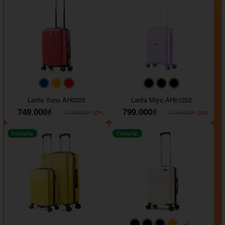
#093f69
#ffa500
#FF0000
#000000
#000000
#000000
Larita Yuno AH0325
Larita Miyo AH01252
749.000₫
799.000₫
-37%
-33%
1.189.000₫
1.199.000₫
Freeship
Freeship
+1