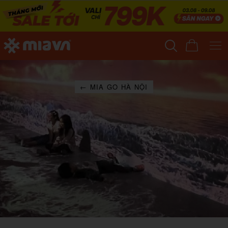
← MIA GO HÀ NỘI