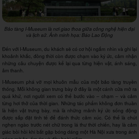
Bảo tàng I-Museum là nơi giao thoa giữa công nghệ hiện đại
và lịch sử. Ảnh minh họa: Báo Lao Động
Đến với I-Museum, du khách sẽ có cơ hội ngắm nhìn và ghi lại
khoảnh khắc, đồng thời còn được chạm vào ký ức, cảm nhận
những câu chuyện được kể lại qua từng hiện vật, ánh sáng,
âm thanh.
I-Museum phá vỡ mọi khuôn mẫu của một bảo tàng truyền
thống. Mỗi không gian trưng bày ở đây là một cánh cửa mở ra
quá khứ, nơi người xem có thể bước vào – chạm – và cảm
từng hơi thở của thời gian. Những tác phẩm không đơn thuần
là hiện vật trưng bày, mà là những mảnh ký ức sống động
được sắp đặt tinh tế để đánh thức cảm xúc. Có thể là chút
nghẹn ngào trước nét chữ trong lá thư thời chiến, hay là cảm
giác bồi hồi khi bắt gặp bóng dáng một Hà Nội xưa trong ánh
sáng mờ ảo, ấm áp và đầy hoài niệm.