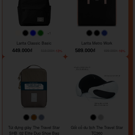
+1
#faf0e6
#000000
#0000FF
#008000
#000000
#000000
#1e35a5
Larita Classic Basic
Larita Metro Work
449.000₫
589.000₫
-13%
-16%
519.000₫
699.000₫
#000000
#964B00
#647290
#000000
#a9a9a9
Túi đựng giày The Travel Star
Gối cổ du lịch The Travel Star
SHB_02 Elite Duo Shoe Bag
TC360