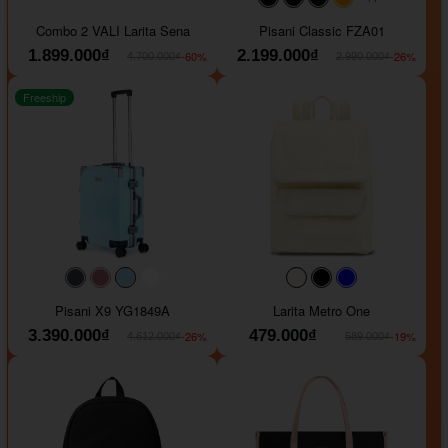
#000000
#000000
#000000
#ffa500
Combo 2 VALI Larita Sena
Pisani Classic FZA01
1.899.000₫
2.199.000₫
-60%
-26%
4.700.000₫
2.990.000₫
Freeship
#40454a
#b76e79
#9ad8e7
#ffffff
#faf0e6
#000000
#0000FF
Pisani X9 YG1849A
Larita Metro One
3.390.000₫
479.000₫
-26%
-19%
4.612.000₫
589.000₫