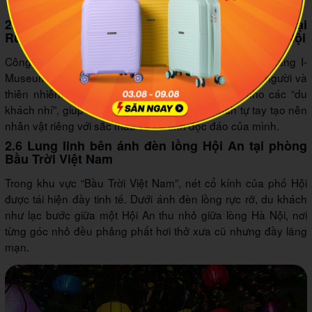
2.5 Chiêm ngưỡng công nghệ media tiên tiến tại
Rừng Nguyên Sinh của Bảo tàng I-Museum Hà Nội
Công nghệ Media Wall 3D Mapping hiện đại tại Bảo tàng I-
Museum mở ra hành trình tương tác kỳ thú giữa con người và
thiên nhiên. Nơi đây giúp khơi gợi óc sáng tạo cho các “du
khách nhí”, giúp các em học sinh hay du khách tự tay tạo nên
nhân vật riêng với sắc màu và cá tính độc đáo của mình.
2.6 Lung linh bên ánh đèn lồng Hội An tại phòng
Bầu Trời Việt Nam
Trong khu vực “Bầu Trời Việt Nam”, nét cổ kính của phố Hội
được tái hiện đầy tinh tế. Dưới ánh đèn lồng rực rỡ, du khách
như lạc bước giữa một Hội An thu nhỏ giữa lòng Hà Nội, nơi
từng góc nhỏ đều phảng phất hơi thở xưa cũ nhưng đầy lãng
mạn.