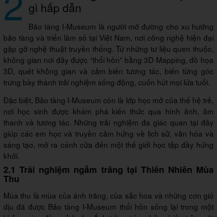
2
gì hấp dẫn
Bảo tàng I-Museum là người mở đường cho xu hướng
bảo tàng và triển lãm số tại Việt Nam, nơi công nghệ hiện đại
gặp gỡ nghệ thuật truyền thống. Từ những tư liệu quen thuộc,
không gian nơi đây được “thổi hồn” bằng 3D Mapping, đồ họa
3D, quét không gian và cảm biến tương tác, biến từng góc
trưng bày thành trải nghiệm sống động, cuốn hút mọi lứa tuổi.
Đặc biệt, Bảo tàng I-Museum còn là lớp học mở của thế hệ trẻ,
nơi học sinh được khám phá kiến thức qua hình ảnh, âm
thanh và tương tác. Những trải nghiệm đa giác quan tại đây
giúp các em học và truyền cảm hứng về lịch sử, văn hóa và
sáng tạo, mở ra cánh cửa đến một thế giới học tập đầy hứng
khởi.
2.1 Trải nghiệm ngắm trăng tại Thiên Nhiên Mùa
Thu
Mùa thu là mùa của ánh trăng, của sắc hoa và những cơn gió
dịu đã được Bảo tàng I-Museum thổi hồn sống lại trong một