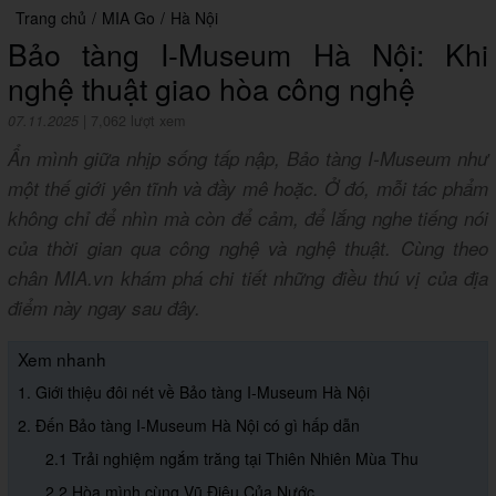
Trang chủ
/
MIA Go
/
Hà Nội
Bảo tàng I-Museum Hà Nội: Khi
nghệ thuật giao hòa công nghệ
07.11.2025
|
7,062 lượt xem
Ẩn mình giữa nhịp sống tấp nập, Bảo tàng I-Museum như
một thế giới yên tĩnh và đầy mê hoặc. Ở đó, mỗi tác phẩm
không chỉ để nhìn mà còn để cảm, để lắng nghe tiếng nói
của thời gian qua công nghệ và nghệ thuật. Cùng theo
chân MIA.vn khám phá chi tiết những điều thú vị của địa
điểm này ngay sau đây.
Xem nhanh
1. Giới thiệu đôi nét về Bảo tàng I-Museum Hà Nội
2. Đến Bảo tàng I-Museum Hà Nội có gì hấp dẫn
2.1 Trải nghiệm ngắm trăng tại Thiên Nhiên Mùa Thu
2.2 Hòa mình cùng Vũ Điệu Của Nước