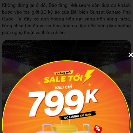
Không dừng lại ở đó, Bảo tàng I-Museum còn đưa du khách
bước vào thế giới 3D kỳ ảo của Bãi biển Sunset Sanato Phú
Quốc. Tại đây có ánh hoàng hôn dát vàng trên sóng nước,
tiếng chim hải âu và cá heo hòa ca, tạo nên bản giao hưởng
giữa nghệ thuật và thiên nhiên.
Rảo bước trên bãi biển Phú Quốc ngay tại Bảo tàng I-Museum
Hà Nội. Ảnh minh họa: Klook