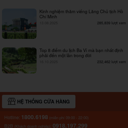
Kinh nghiệm thăm viếng Lăng Chủ tịch Hồ
Chí Minh
13.08.2025
285,839 lượt xem
Top 8 điểm du lịch Ba Vì mà bạn nhất định
phải đến một lần trong đời
16.10.2025
232,462 lượt xem
HỆ THỐNG CỬA HÀNG
1800.6198
Hotline:
(miễn phí 09:00 - 22:00)
0918.197.299
B2B
:
(Khách doanh nghiệp)