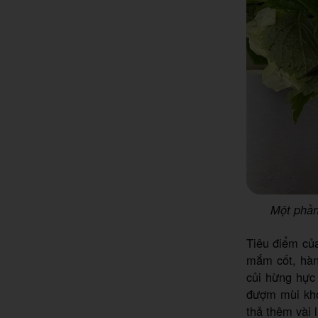
Một phần
Tiêu điểm củ
mắm cốt, hàn
củi hừng hực
đượm mùi khó
thả thêm vài 