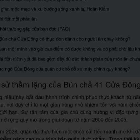
 gian mộc mạc và xu hướng sống xanh tại Hoàn Kiếm
i tiết mỗi phần ăn
hỏi thường gặp của bạn đọc (FAQ)
Bún chả Cửa Đông có thực đơn dành cho người ăn chay không?
uán một mình vào giờ cao điểm có được không và có phải chờ lâu k
iá tiền niêm yết đã bao gồm đầy đủ các thành phần của món ăn chư
ực ngõ Cửa Đông của quán có chỗ đỗ xe máy chính quy không?
 sử thầm lặng của Bún chả 41 Cửa Đôn
 hiệu này bắt đầu hành trình chinh phục thực khách từ n
u, nơi đây chỉ là một gian hàng nhỏ khiêm tốn với năm chi
giới hạn. Sự tận tâm của gia chủ cùng hương vị đặc trưng
mở rộng quy mô trong giai đoạn từ năm 2000 đến 2005.
m 2026, quán đã thực hiện một cuộc cải tiến mạnh mẽ khi đầ
 nhằm nâng cao quy trình bảo quản thực phẩm. Trong thời kỳ