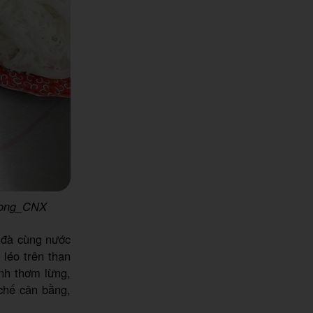
 Nong_CNX
 đà cùng nước
léo trên than
nh thơm lừng,
chế cân bằng,