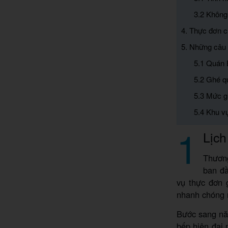
3.2 Không
4. Thực đơn ch
5. Những câu 
5.1 Quán 
5.2 Ghé q
5.3 Mức g
5.4 Khu v
1
Lịch
Thương
ban đầ
vụ thực đơn 
nhanh chóng 
Bước sang nă
bếp hiện đại