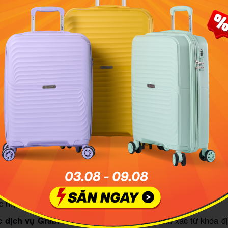
t lớn nhất tạo nên danh tiếng của thương hiệu Bún chả Cửa Đ
hương pháp nướng thịt truyền thống. Ảnh minh họa: Nong_C
rí địa lý và hướng dẫn lộ trình di chuyển
hả 41 Cửa Đông tọa lạc tại số 41 phố Cửa Đông, thuộc đị
ông, quận Hoàn Kiếm, Hà Nội. Tọa độ này nằm rất gần c
ợng của thủ đô như Hồ Gươm hay Nhà Thờ Lớn, vô cùng lý 
ng trong hành trình khám phá phố cổ.
n đến địa chỉ này tương đối dễ dàng thông qua nhiều loại phư
Mình đi thẳng dọc theo trục phố Cửa Đông, tiến hành rẽ trá
ư Thái Thịnh, vị trí quán nằm ngay góc phố rất dễ nhận diện.
công cộng:
Bạn có thể đón các tuyến xe buýt mang số hiệ
c hiện xuống xe tại trạm dừng mang tên "Cửa Đông".
c dịch vụ Grab:
Du khách chỉ cần nhập chính xác từ khóa đị