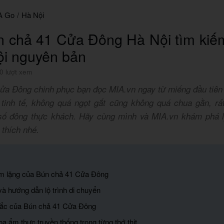
A Go
/
Hà Nội
n chả 41 Cửa Đông Hà Nội tìm kiế
ội nguyên bản
0 lượt xem
ửa Đông chinh phục bạn đọc MIA.vn ngay từ miếng đầu tiên
tinh tế, không quá ngọt gắt cũng không quá chua gằn, rấ
số đông thực khách. Hãy cùng mình và MIA.vn khám phá 
 thích nhé.
ầm lặng của Bún chả 41 Cửa Đông
ý và hướng dẫn lộ trình di chuyển
sắc của Bún chả 41 Cửa Đông
oa ẩm thực truyền thống trong từng thớ thịt