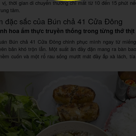
 vị, thời gian di chuyển thường chỉ mất từ 10 đến 15 phút nế
rung tâm.
m đặc sắc của Bún chả 41 Cửa Đông
inh hoa ẩm thực truyền thống trong từng thớ thịt
uán Bún chả 41 Cửa Đông chinh phục mình ngay từ miếng
yên bản khó trộn lẫn. Một suất ăn đầy đặn mang ra bàn ba
 mềm cuốn và một rổ rau sống mướt mát đầy ắp xà lách, tía