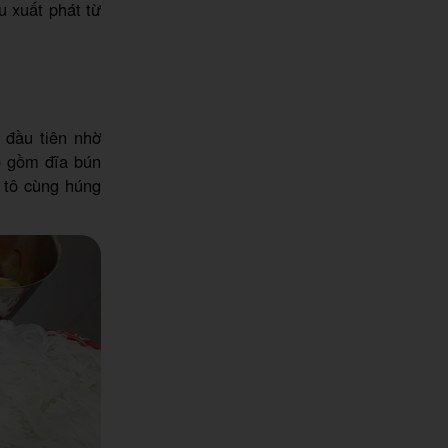
u xuất phát từ
 đầu tiên nhờ
o gồm đĩa bún
 tô cùng húng