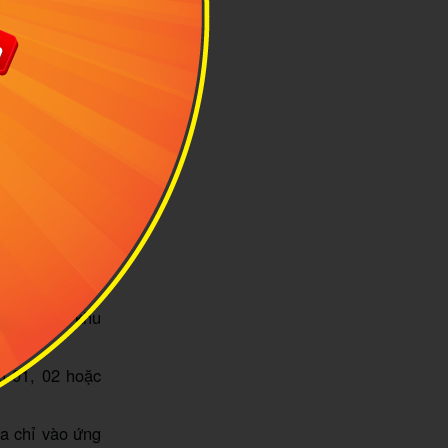
ông chính là
NX
a phận phường
ác điểm tham
tưởng để mình
ơng tiện:
i ngay tại khu
u 01, 02 hoặc
a chỉ vào ứng