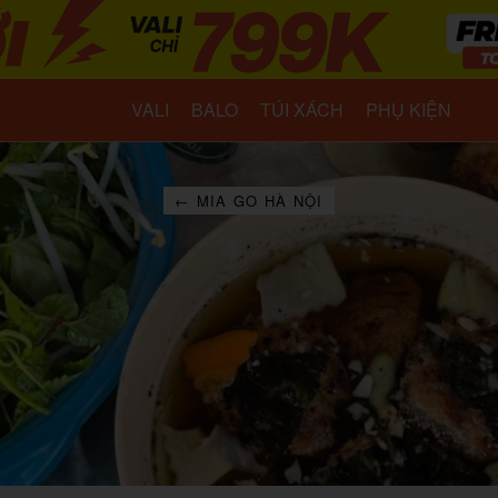
VALI
BALO
TÚI XÁCH
PHỤ KIỆN
← MIA GO HÀ NỘI