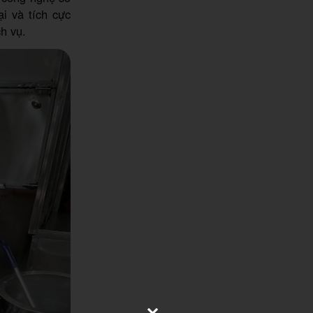
i và tích cực
h vụ.