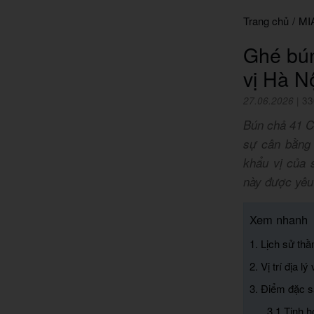
Trang chủ
/
MI
Ghé bú
vị Hà N
27.06.2026
|
33
Bún chả 41 C
sự cân bằng 
khẩu vị của 
này được yêu
Xem nhanh
1. Lịch sử th
2. Vị trí địa l
3. Điểm đặc 
3.1 Tinh h