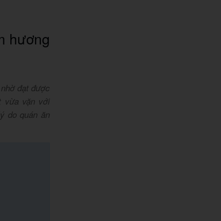
m hương
 nhờ đạt được
t vừa vặn với
lý do quán ăn