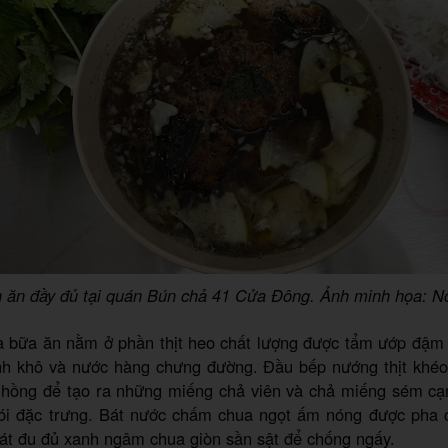
 ăn đầy đủ tại quán Bún chả 41 Cửa Đông. Ảnh minh họa:
a bữa ăn nằm ở phần thịt heo chất lượng được tẩm ướp đậm
h khô và nước hàng chưng đường. Đầu bếp nướng thịt khéo 
 hồng để tạo ra những miếng chả viên và chả miếng sém cạ
i đặc trưng. Bát nước chấm chua ngọt ấm nóng được pha 
lát đu đủ xanh ngâm chua giòn sần sật để chống ngấy.