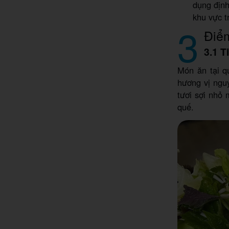
dụng định
khu vực t
3
Điể
3.1 T
Món ăn tại q
hương vị ngu
tươi sợi nhỏ
quế.