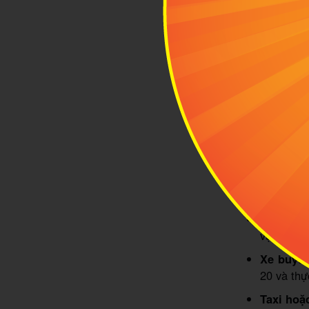
Sự khác biệ
p
2
Vị t
Bún c
Cửa Đ
quan biểu tư
kết hợp ăn uố
Việc di chuyể
Xe máy:
vực ngã t
Xe buýt 
20 và thự
Taxi hoặ