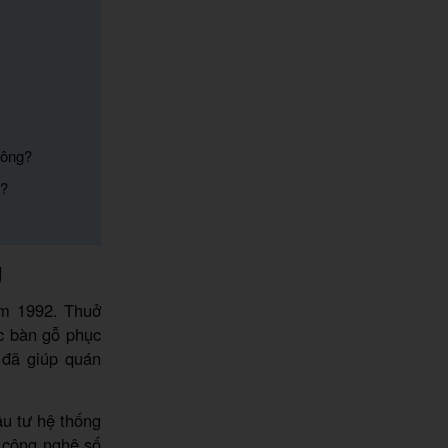
hông?
a?
g
ăm 1992. Thuở
ếc bàn gỗ phục
 đã giúp quán
u tư hệ thống
 công nghệ số