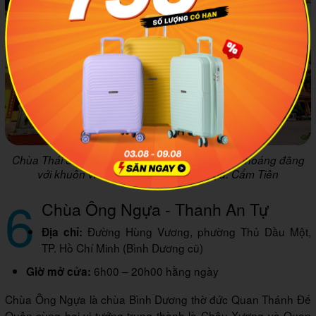
Chùa Thái Sơn mang đến mình bầu không khí thoáng đãng
với khuôn viên rộng lớn. Ảnh minh họa: Cẩm Tiên
6
Chùa Ông Ngựa - Thanh An Tự
Đường Hùng Vương, phường Thủ Dầu Một,
Địa chỉ:
TP. Hồ Chí Minh (Bình Dương cũ)
6h00 – 20h00 hằng ngày
Giờ mở cửa:
Chùa Ông Ngựa là chùa Bình Dương thờ đức Quan Thánh Đế
Quân cùng hai vị tướng trung thành là Châu Xương và Quan