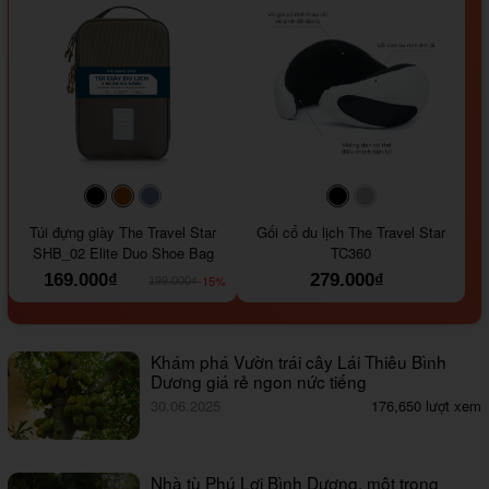
#000000
#964B00
#647290
#000000
#a9a9a9
Túi đựng giày The Travel Star
Gối cổ du lịch The Travel Star
SHB_02 Elite Duo Shoe Bag
TC360
169.000₫
279.000₫
-15%
199.000₫
Khám phá Vườn trái cây Lái Thiêu Bình
Dương giá rẻ ngon nức tiếng
30.06.2025
176,650 lượt xem
Nhà tù Phú Lợi Bình Dương, một trong