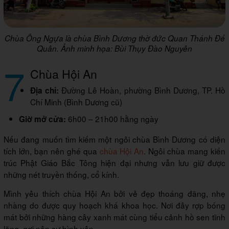
Chùa Ông Ngựa là chùa Bình Dương thờ đức Quan Thánh Đế
Quân. Ảnh minh họa: Bùi Thụy Đào Nguyên
7
Chùa Hội An
Đường Lê Hoàn, phường Bình Dương, TP. Hồ
Địa chỉ:
Chí Minh (Bình Dương cũ)
6h00 – 21h00 hằng ngày
Giờ mở cửa:
Nếu đang muốn tìm kiếm một ngôi chùa Bình Dương có diện
tích lớn, bạn nên ghé qua
chùa Hội An
. Ngôi chùa mang kiến
trúc Phật Giáo Bắc Tông hiện đại nhưng vẫn lưu giữ được
những nét truyền thống, cổ kính.
Mình yêu thích chùa Hội An bởi vẻ đẹp thoáng đãng, nhẹ
nhàng do được quy hoạch khá khoa học. Nơi đây rợp bóng
mát bởi những hàng cây xanh mát cùng tiểu cảnh hồ sen tĩnh
lặng, gợi nên sự bình yên.