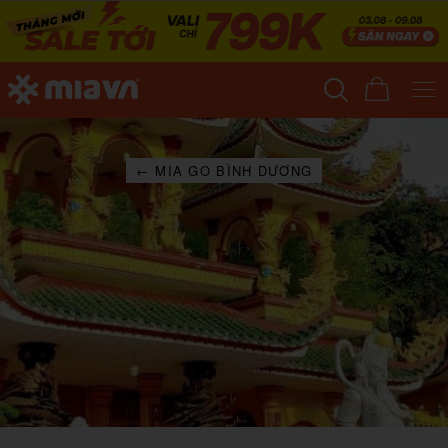
← MIA GO BÌNH DƯƠNG