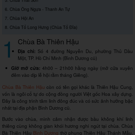
5. Chùa Thái Sơn
6. Chùa Ông Ngựa - Thanh An Tự
7. Chùa Hội An
8. Chùa Tổ Long Hưng (Chùa Tổ Đỉa)
1
Chùa Bà Thiên Hậu
Số 4 đường Nguyễn Du, phường Thủ Dầu
Địa chỉ:
Một, TP. Hồ Chí Minh (Bình Dương cũ)
4h00 – 21h00 hằng ngày (mở cửa xuyên
Giờ mở cửa:
đêm vào dịp lễ hội rằm tháng Giêng).
Chùa Bà Thiên Hậu
còn có tên gọi khác là Thiên Hậu Cung,
vốn là ngôi cổ tự do cộng đồng người Việt gốc Hoa xây dựng.
Đây là công trình tâm linh đông đúc và có sức ảnh hưởng bậc
nhất tại địa phận Bình Dương cũ.
Bước vào chùa, mình cảm nhận được bầu không khí linh
thiêng cùng không gian khói hương nghi ngút tại chùa. Chùa
Bà Thiên Hậu
Bình Dương
thờ phụng Thiên Hậu Thánh Mẫu,