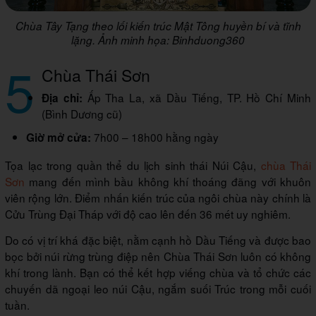
Chùa Tây Tạng theo lối kiến trúc Mật Tông huyền bí và tĩnh
lặng. Ảnh minh họa: Binhduong360
5
Chùa Thái Sơn
Ấp Tha La, xã Dầu Tiếng, TP. Hồ Chí Minh
Địa chỉ:
(Bình Dương cũ)
7h00 – 18h00 hằng ngày
Giờ mở cửa:
Tọa lạc trong quần thể du lịch sinh thái Núi Cậu,
chùa Thái
Sơn
mang đến mình bầu không khí thoáng đãng với khuôn
viên rộng lớn. Điểm nhấn kiến trúc của ngôi chùa này chính là
Cửu Trùng Đại Tháp với độ cao lên đến 36 mét uy nghiêm.
Do có vị trí khá đặc biệt, nằm cạnh hồ Dầu Tiếng và được bao
bọc bởi núi rừng trùng điệp nên Chùa Thái Sơn luôn có không
khí trong lành. Bạn có thể kết hợp viếng chùa và tổ chức các
chuyến dã ngoại leo núi Cậu, ngắm suối Trúc trong mỗi cuối
tuần.