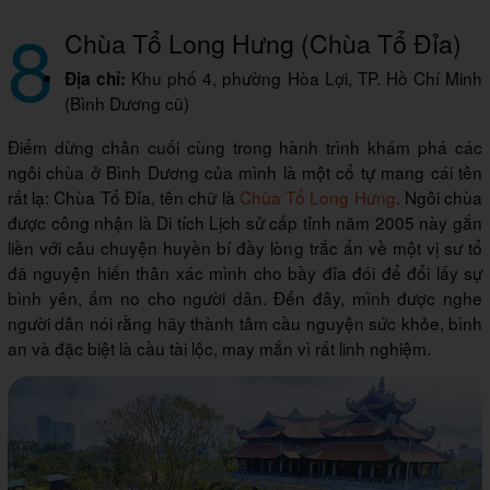
8
Chùa Tổ Long Hưng (Chùa Tổ Đỉa)
Khu phố 4, phường Hòa Lợi, TP. Hồ Chí Minh
Địa chỉ:
(Bình Dương cũ)
Điểm dừng chân cuối cùng trong hành trình khám phá các
ngôi chùa ở Bình Dương của mình là một cổ tự mang cái tên
rất lạ: Chùa Tổ Đỉa, tên chữ là
Chùa Tổ Long Hưng
. Ngôi chùa
được công nhận là Di tích Lịch sử cấp tỉnh năm 2005 này gắn
liền với câu chuyện huyền bí đầy lòng trắc ẩn về một vị sư tổ
đã nguyện hiến thân xác mình cho bầy đỉa đói để đổi lấy sự
bình yên, ấm no cho người dân. Đến đây, mình được nghe
người dân nói rằng hãy thành tâm cầu nguyện sức khỏe, bình
an và đặc biệt là cầu tài lộc, may mắn vì rất linh nghiệm.