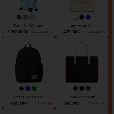
#40454a
#b76e79
#9ad8e7
#ffffff
#faf0e6
#000000
#0000FF
Pisani X9 YG1849A
Larita Metro One
3.390.000₫
479.000₫
-26%
-19%
4.612.000₫
589.000₫
+1
#faf0e6
#000000
#0000FF
#008000
#000000
#000000
#1e35a5
Larita Classic Basic
Larita Metro Work
449.000₫
589.000₫
-13%
-16%
519.000₫
699.000₫