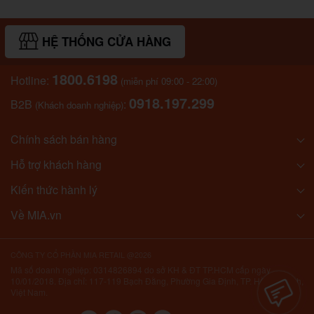
HỆ THỐNG CỬA HÀNG
1800.6198
Hotline:
(miễn phí 09:00 - 22:00)
0918.197.299
B2B
:
(Khách doanh nghiệp)
Chính sách bán hàng
Hỗ trợ khách hàng
Kiến thức hành lý
Về MIA.vn
CÔNG TY CỔ PHẦN MIA RETAIL @2026
Mã số doanh nghiệp: 0314826894 do sở KH & ĐT TP.HCM cấp ngày
10/01/2018. Địa chỉ: 117-119 Bạch Đằng, Phường Gia Định, TP. Hồ Chí Minh,
Việt Nam.