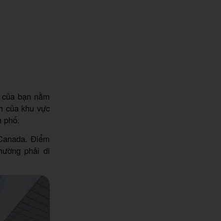
h của bạn nằm
h của khu vực
h phố.
 Canada. Điểm
hường phải di