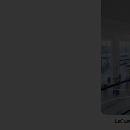
LaGuar