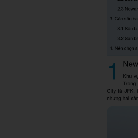
2.3 Newark
3. Các sân ba
3.1 Sân b
3.2 Sân ba
4. Nên chọn s
1
New
Khu v
Trong 
City là JFK,
nhưng hai sân