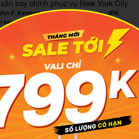
sân bay chính phục vụ New York City
ohn F. Kennedy International Airport - JFK
n bay:
JFK
ens, New York
cách đến Manhattan:
Khoảng 24–29 km
hách năm 2025:
Khoảng 62,6 triệu lượt khách
ịch New York
từ châu Âu, châu Á, Trung Đông hoặc các khu
 lựa chọn quen thuộc nhất. Đây là sân bay quốc tế lớn nhấ
rò như cửa ngõ hàng không chính của thành phố.
với hành khách cần nhiều lựa chọn chuyến bay quốc tế, c
c bay nối chuyến xuyên lục địa. Tuy nhiên, do lượng khách 
g, bạn nên chủ động đến sớm hơn, đặc biệt vào mùa cao điể