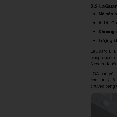
2.2 LaGuar
Mã sân b
Vị trí:
Que
Khoảng 
Lượng k
LaGuardia là
trong nội đị
New York nên 
LGA chủ yếu 
cần lưu ý là
chuyển bằng t