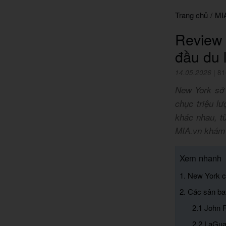
Trang chủ
/
MI
Review 
đầu du 
14.05.2026
|
81
New York sở 
chục triệu l
khác nhau, t
MIA.vn khám p
Xem nhanh
1. New York 
2. Các sân ba
2.1 John F
2.2 LaGua