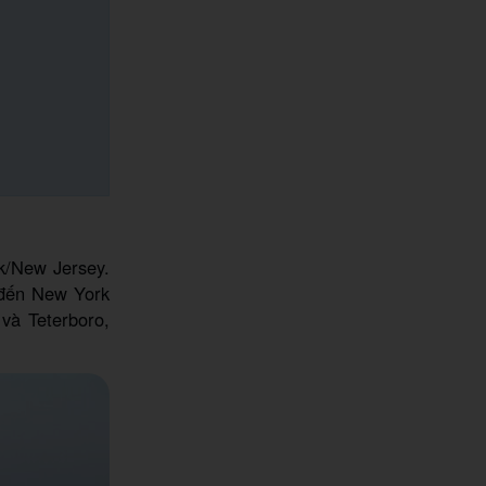
k/New Jersey.
 đến New York
và Teterboro,