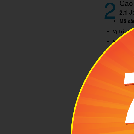
2
Các 
2.1 J
Mã sâ
Vị trí:
Que
Khoảng 
Lượng k
Nếu bạn
du l
JFK thường là
và đóng vai t
JFK phù hợp 
đường dài hoặ
có quy mô rộn