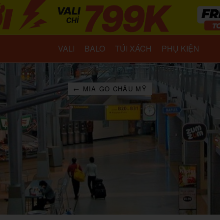
VALI
BALO
TÚI XÁCH
PHỤ KIỆN
← MIA GO CHÂU MỸ