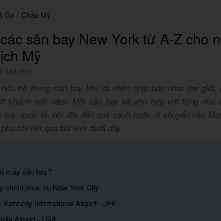
A Go
/
Châu Mỹ
các sân bay New York từ A-Z cho n
lịch Mỹ
6 lượt xem
hữu hệ thống sân bay lớn và nhộn nhịp bậc nhất thế giới,
ượt khách mỗi năm. Mỗi sân bay sẽ phù hợp với từng nhu 
ừ bay quốc tế, nội địa đến quá cảnh hoặc di chuyển vào Ma
há chi tiết qua bài viết dưới đây.
có mấy sân bay?
y chính phục vụ New York City
. Kennedy International Airport - JFK
rdia Airport - LGA