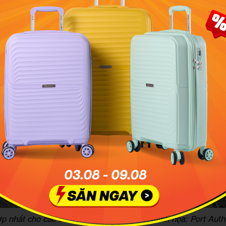
p nhất cho các chuyến bay quốc tế. Ảnh minh họa: Port Autho