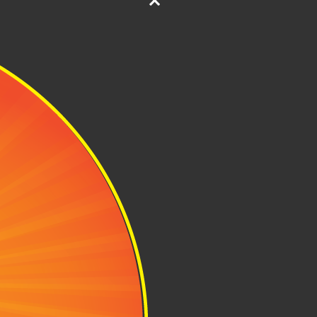
 vực xa khác,
t của New York
ác chuyến bay
lớn và sân bay
m du lịch.