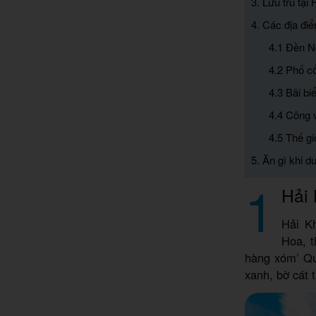
3. Lưu trú tại
4. Các địa điể
4.1 Đền 
4.2 Phố c
4.3 Bãi bi
4.4 Công 
4.5 Thế gi
5. Ăn gì khi d
1
Hải 
Hải K
Hoa, t
hàng xóm’ Quả
xanh, bờ cát 