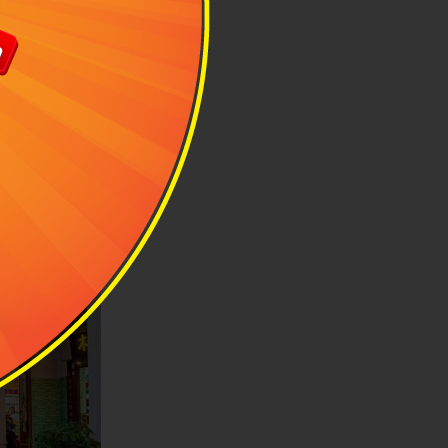
Khẩu sở hữu vẻ
ùa thay lá.