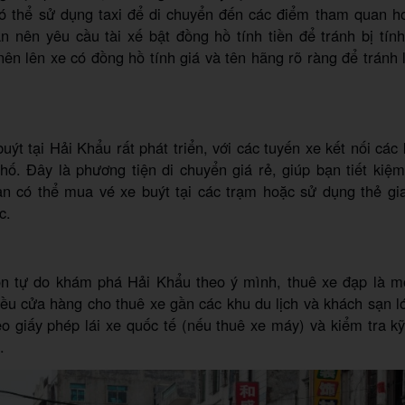
có thể sử dụng taxi để di chuyển đến các điểm tham quan h
n nên yêu cầu tài xế bật đồng hồ tính tiền để tránh bị tín
nên lên xe có đồng hồ tính giá và tên hãng rõ ràng để tránh 
uýt tại Hải Khẩu rất phát triển, với các tuyến xe kết nối các
hố. Đây là phương tiện di chuyển giá rẻ, giúp bạn tiết kiệm
Bạn có thể mua vé xe buýt tại các trạm hoặc sử dụng thẻ g
c.
 tự do khám phá Hải Khẩu theo ý mình, thuê xe đạp là mộ
ều cửa hàng cho thuê xe gần các khu du lịch và khách sạn l
 giấy phép lái xe quốc tế (nếu thuê xe máy) và kiểm tra kỹ
.