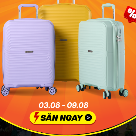
 chơi, khám phá ngoài trời. Đây cũng là thời điểm mà Hải 
nhất trong năm, với sắc cam, đỏ, vàng ửng của lá cây vào m