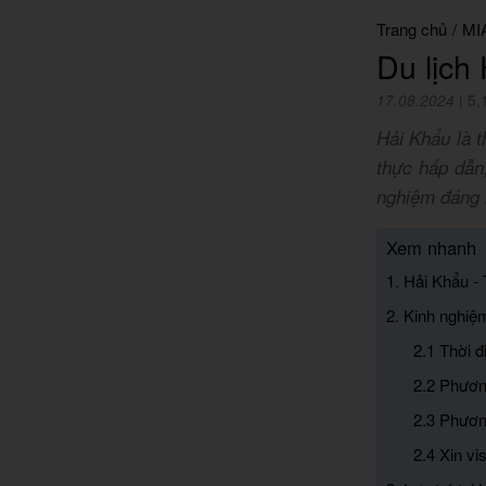
Trang chủ
/
MI
Du lịch
17.08.2024
|
5,
Hải Khẩu là t
thực hấp dẫn
nghiệm đáng n
Xem nhanh
1. Hải Khẩu -
2. Kinh nghiệ
2.1 Thời 
2.2 Phươn
2.3 Phương
2.4 Xin vi