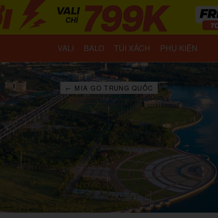
VALI
BALO
TÚI XÁCH
PHỤ KIỆN
← MIA GO TRUNG QUỐC