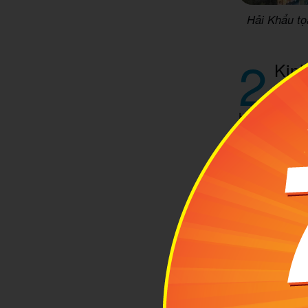
Hải Khẩu tọ
2
Kinh
2.1 T
Hải Khẩu sở 
nào trong nă
thể lên kế h
9 đến tháng 1
Trong hai mùa
Vào những ng
cây cối và m
trong lành, l
chơi, khám ph
Vào mùa thu,
trong, dịu nh