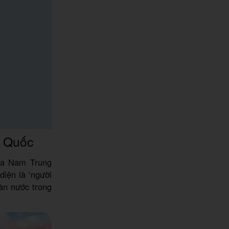
g Quốc
ía Nam Trung
diện là ‘người
làn nước trong