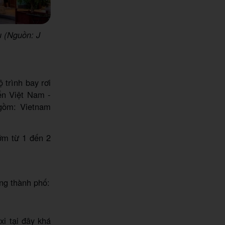
u (Nguồn: J
 trình bay rơi
ến Việt Nam -
gồm: Vietnam
ớm từ 1 đến 2
ng thành phố:
xi tại đây khá