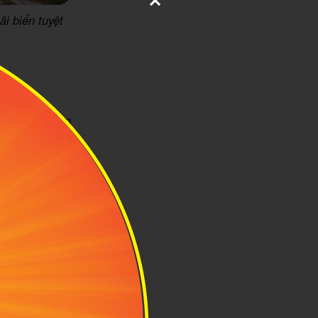
i biển tuyệt
 kỳ thời điểm
t này, bạn có
thu (từ tháng
 cũng rất đẹp.
 xanh mát của
í hậu mát mẻ,
 hoạt động vui
 hơn cả. Trời
hù hợp cho các