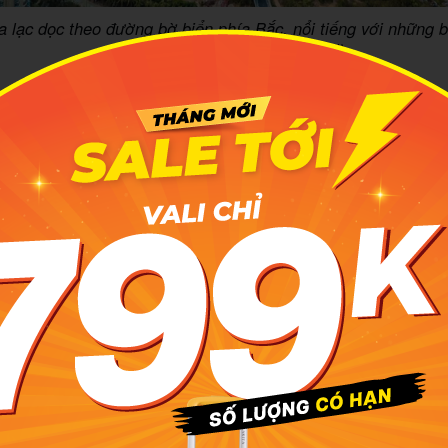
a lạc dọc theo đường bờ biển phía Bắc, nổi tiếng với những bã
đẹp (Nguồn: Saigontimes Travel)
 nghiệm du lịch Hải Khẩu dành cho bạn
hời điểm lý tưởng trong năm để đến Hải Khẩu
hữu khí hậu nhiệt đới gió mùa. Vì vậy, bạn đến đây vào bất
m cũng đều hợp lý. Để khám phá trọn vẹn vẻ đẹp của vùng đấ
oạch
du lịch
vào mùa xuân (từ tháng 2 đến tháng 4) hoặc mùa 
1).
 xuân, thu, khí hậu tại Hải Khẩu rất lý tưởng, phong cảnh
ày xuân về, không gian như căng tràn nhựa sống với sắc
uôn màu muôn vẻ của các loài hoa đua nhau khoe sắc. Kh
ại có chút se se lạnh, phù hợp cho mọi người tham gia các
á ngoài trời.
 khí hậu tại Hải Khẩu dường như cũng thêm phần êm dịu
ẹ, nhiệt độ dao động từ 22 đến 28 độ C. Trời lại ít mưa, p