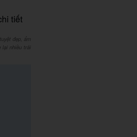
i tiết
 tuyệt đẹp, ẩm
ại nhiều trải