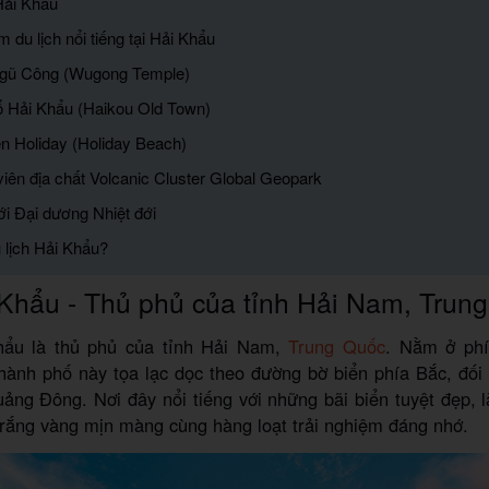
 Hải Khẩu
m du lịch nổi tiếng tại Hải Khẩu
Ngũ Công (Wugong Temple)
ổ Hải Khẩu (Haikou Old Town)
ển Holiday (Holiday Beach)
viên địa chất Volcanic Cluster Global Geopark
ới Đại dương Nhiệt đới
u lịch Hải Khẩu?
Khẩu - Thủ phủ của tỉnh Hải Nam, Trun
hẩu là thủ phủ của tỉnh Hải Nam,
Trung Quốc
. Nằm ở ph
hành phố này tọa lạc dọc theo đường bờ biển phía Bắc, đối 
ng Đông. Nơi đây nổi tiếng với những bãi biển tuyệt đẹp, 
trắng vàng mịn màng cùng hàng loạt trải nghiệm đáng nhớ.