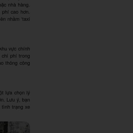
oặc nhà hàng.
h phí cao hơn.
lên nhầm ‘taxi
 khu vực chính
 chi phí trong
iao thông công
t lựa chọn lý
ớn. Lưu ý, bạn
 tình trạng xe