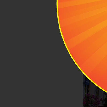
hoạt động vui
đẹp lãng mạn 