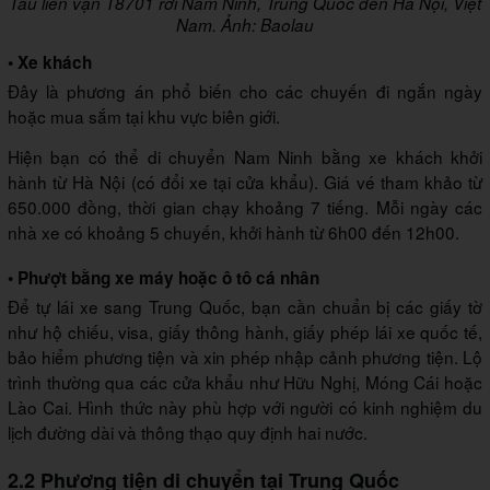
Tàu liên vận T8701 rời Nam Ninh, Trung Quốc đến Hà Nội, Việt
Nam. Ảnh: Baolau
• Xe khách
Đây là phương án phổ biến cho các chuyến đi ngắn ngày
hoặc mua sắm tại khu vực biên giới.
Hiện bạn có thể di chuyển Nam Ninh bằng xe khách khởi
hành từ Hà Nội (có đổi xe tại cửa khẩu). Giá vé tham khảo từ
650.000 đồng, thời gian chạy khoảng 7 tiếng. Mỗi ngày các
nhà xe có khoảng 5 chuyến, khởi hành từ 6h00 đến 12h00.
• Phượt bằng xe máy hoặc ô tô cá nhân
Để tự lái xe sang Trung Quốc, bạn cần chuẩn bị các giấy tờ
như hộ chiếu, visa, giấy thông hành, giấy phép lái xe quốc tế,
bảo hiểm phương tiện và xin phép nhập cảnh phương tiện. Lộ
trình thường qua các cửa khẩu như Hữu Nghị, Móng Cái hoặc
Lào Cai. Hình thức này phù hợp với người có kinh nghiệm du
lịch đường dài và thông thạo quy định hai nước.
2.2 Phương tiện di chuyển tại Trung Quốc