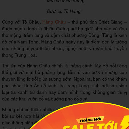
“Trên có thiên đàng,
”
Dưới có Tô Hàng
Cùng với Tô Châu,
Hàng Châu
– thủ phủ tỉnh Chiết Giang –
được mệnh danh là “thiên đường nơi hạ giới” nhờ vào vẻ đẹp
thơ mộng, trầm lắng và đậm chất phương Đông. Từng là kinh
đô của Nam Tống, Hàng Châu ngày nay là điểm đến lý tưởng
cho những ai yêu thiên nhiên, nghệ thuật và văn hóa truyền
thống Trung Hoa.
Trái tim của Hàng Châu chính là thắng cảnh Tây Hồ nổi tiếng
thế giới với mặt hồ phẳng lặng, liễu rủ ven bờ và những con
thuyền lững lờ trôi giữa sương sớm. Ngoài ra, bạn có thể khám
phá chùa Linh Ẩn cổ kính, trà trang Long Tỉnh nơi sản sinh
loại trà xanh trứ danh hay đắm mình trong không gian thi vị
của các khu vườn cổ và đường phố cổ xưa.
Không chỉ có thiên nhiên hữu tình, Hàng Châu còn hấp dẫn
bởi sự kết hợp hài hòa giữa quá khứ và hiện tại, với hệ thống
giao thông hiện đại, các trung tâm thương mại sôi động và nền
ẩm thực tinh tế như gà nung đất sét, tôm xào lá trà hay thịt heo