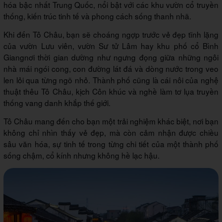
hóa bậc nhất Trung Quốc, nổi bật với các khu vườn cổ truyền
thống, kiến trúc tinh tế và phong cách sống thanh nhã.
Khi đến Tô Châu, bạn sẽ choáng ngợp trước vẻ đẹp tĩnh lặng
của vườn Lưu viên, vườn Sư tử Lâm hay khu phố cổ Bình
Giangnơi thời gian dường như ngưng đọng giữa những ngôi
nhà mái ngói cong, con đường lát đá và dòng nước trong veo
len lỏi qua từng ngõ nhỏ. Thành phố cũng là cái nôi của nghệ
thuật thêu Tô Châu, kịch Côn khúc và nghề làm tơ lụa truyền
thống vang danh khắp thế giới.
Tô Châu mang đến cho bạn một trải nghiệm khác biệt, nơi bạn
không chỉ nhìn thấy vẻ đẹp, mà còn cảm nhận được chiều
sâu văn hóa, sự tinh tế trong từng chi tiết của một thành phố
sống chậm, cổ kính nhưng không hề lạc hậu.