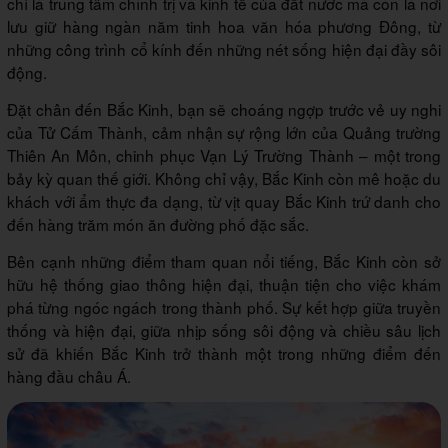
chỉ là trung tâm chính trị và kinh tế của đất nước mà còn là nơi
lưu giữ hàng ngàn năm tinh hoa văn hóa phương Đông, từ
những công trình cổ kính đến những nét sống hiện đại đầy sôi
động.
Đặt chân đến Bắc Kinh, bạn sẽ choáng ngợp trước vẻ uy nghi
của Tử Cấm Thành, cảm nhận sự rộng lớn của Quảng trường
Thiên An Môn, chinh phục Vạn Lý Trường Thành – một trong
bảy kỳ quan thế giới. Không chỉ vậy, Bắc Kinh còn mê hoặc du
khách với ẩm thực đa dạng, từ vịt quay Bắc Kinh trứ danh cho
đến hàng trăm món ăn đường phố đặc sắc.
Bên cạnh những điểm tham quan nổi tiếng, Bắc Kinh còn sở
hữu hệ thống giao thông hiện đại, thuận tiện cho việc khám
phá từng ngóc ngách trong thành phố. Sự kết hợp giữa truyền
thống và hiện đại, giữa nhịp sống sôi động và chiều sâu lịch
sử đã khiến Bắc Kinh trở thành một trong những điểm đến
hàng đầu châu Á.