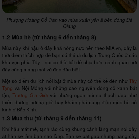
Phượng Hoàng Cổ Trấn vào mùa xuân yên ả bên dòng Đà
Giang
1.2 Mùa hè (từ tháng 6 đến tháng 8)
Mùa này khí hậu ở đây khá nóng nực nên theo MIA.vn, đây là
thời điểm thích hợp để bạn có thể đi du lịch Trung Quốc ở các
khu vực phía Tây - nơi có thời tiết dễ chịu hơn, cảnh quan nơi
đây cũng mang một vẻ đẹp đặc biệt.
Một số điểm du lịch nổi bật ở mùa này có thể kể đến như
Tây
Tạng
và Nội Mông với những cao nguyên đồng cỏ xanh bất
tận,
Trương Gia Giới
với những ngọn núi sa thạch đẹp như
thiên đường nơi hạ giới hay khám phá cung điện mùa hè cổ
kính ở Bắc Kinh.
1.3 Mua thu (từ tháng 9 đến tháng 11)
Khí hậu mát mẻ, tạnh ráo cùng khung cảnh lãng mạn nơi đây
ắt hẳn sẽ làm bạn nao lòng. Bạn sẽ bắt gặp những hàng cây