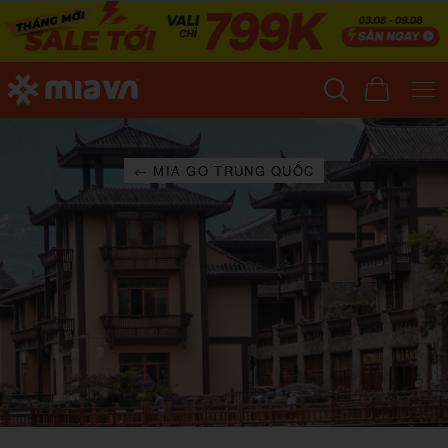
← MIA GO TRUNG QUỐC