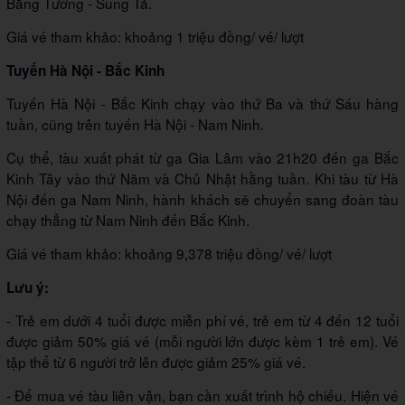
Bằng Tường - Sùng Tả.
Giá vé tham khảo: khoảng 1 triệu đồng/ vé/ lượt
Tuyến Hà Nội - Bắc Kinh
Tuyến Hà Nội - Bắc Kinh chạy vào thứ Ba và thứ Sáu hàng
tuần, cũng trên tuyến Hà Nội - Nam Ninh.
Cụ thể, tàu xuất phát từ ga Gia Lâm vào 21h20 đến ga Bắc
Kinh Tây vào thứ Năm và Chủ Nhật hằng tuần. Khi tàu từ Hà
Nội đến ga Nam Ninh, hành khách sẽ chuyển sang đoàn tàu
chạy thẳng từ Nam Ninh đến Bắc Kinh.
Giá vé tham khảo: khoảng 9,378 triệu đồng/ vé/ lượt
Lưu ý:
- Trẻ em dưới 4 tuổi được miễn phí vé, trẻ em từ 4 đến 12 tuổi
được giảm 50% giá vé (mỗi người lớn được kèm 1 trẻ em). Vé
tập thể từ 6 người trở lên được giảm 25% giá vé.
- Để mua vé tàu liên vận, bạn cần xuất trình hộ chiếu. Hiện vé