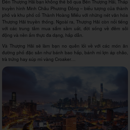
Đến Thượng Hải bạn không thể bỏ qua Bến Thượng Hải, Tháp
truyền hình Minh Châu Phương Đông – biểu tượng của thành
phố và khu phố cổ Thành Hoàng Miếu với những nét văn hóa
Thượng Hải truyền thống. Ngoài ra, Thượng Hải còn nổi tiếng
với các trung tâm mua sắm sầm uất, đời sống về đêm sôi
động và nền ẩm thực đa dạng, hấp dẫn.
Và Thượng Hải sẽ làm bạn no quên lối về với các món ăn
đường phố đặc sản như bánh bao hấp, bánh mì lợn áp chảo,
trà trứng hay súp mì vàng Croaker…