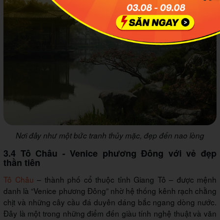
Nơi đây như một bức tranh thủy mặc, đẹp đến nao lòng
3.4 Tô Châu - Venice phương Đông với vẻ đẹp
thần tiên
Tô Châu
– thành phố cổ thuộc tỉnh Giang Tô – được mệnh
danh là “Venice phương Đông” nhờ hệ thống kênh rạch chằng
chịt và những cây cầu đá duyên dáng bắc ngang dòng nước.
Đây là một trong những điểm đến giàu tính nghệ thuật và văn