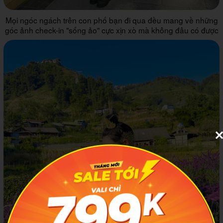
Mọi ngóc ngách trên con phố bạn đi qua đều mang về những
góc ảnh check-in "sống ảo" cực xịn xò mà không đâu có được