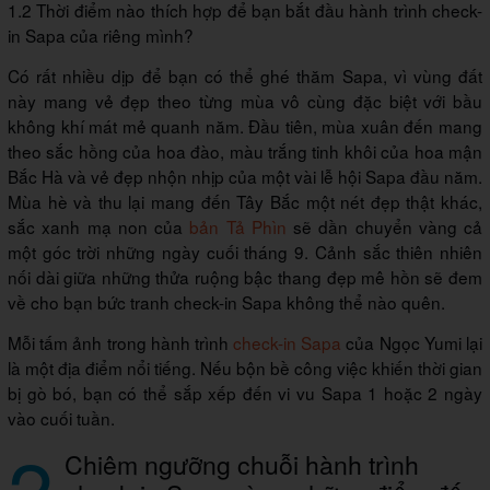
1.2 Thời điểm nào thích hợp để bạn bắt đầu hành trình check-
in Sapa của riêng mình?
Có rất nhiều dịp để bạn có thể ghé thăm Sapa, vì vùng đất
này mang vẻ đẹp theo từng mùa vô cùng đặc biệt với bầu
không khí mát mẻ quanh năm. Đầu tiên, mùa xuân đến mang
theo sắc hồng của hoa đào, màu trắng tinh khôi của hoa mận
Bắc Hà và vẻ đẹp nhộn nhịp của một vài lễ hội Sapa đầu năm.
Mùa hè và thu lại mang đến Tây Bắc một nét đẹp thật khác,
sắc xanh mạ non của
bản Tả Phìn
sẽ dần chuyển vàng cả
một góc trời những ngày cuối tháng 9. Cảnh sắc thiên nhiên
nối dài giữa những thửa ruộng bậc thang đẹp mê hồn sẽ đem
về cho bạn bức tranh check-in Sapa không thể nào quên.
Mỗi tấm ảnh trong hành trình
check-in Sapa
của Ngọc Yumi lại
là một địa điểm nổi tiếng. Nếu bộn bề công việc khiến thời gian
bị gò bó, bạn có thể sắp xếp đến vi vu Sapa 1 hoặc 2 ngày
vào cuối tuần.
2
Chiêm ngưỡng chuỗi hành trình