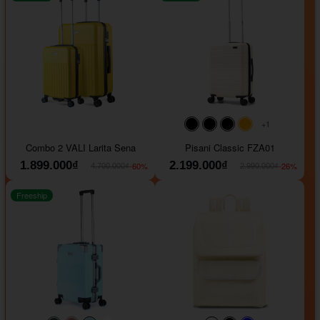
+1
#000000
#000000
#000000
#ffa500
Combo 2 VALI Larita Sena
Pisani Classic FZA01
1.899.000₫
2.199.000₫
-60%
-26%
4.700.000₫
2.990.000₫
Freeship