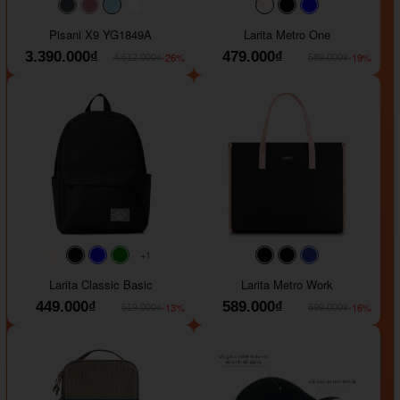
#40454a
#b76e79
#9ad8e7
#ffffff
#faf0e6
#000000
#0000FF
Pisani X9 YG1849A
Larita Metro One
3.390.000₫
479.000₫
-26%
-19%
4.612.000₫
589.000₫
+1
#faf0e6
#000000
#0000FF
#008000
#000000
#000000
#1e35a5
Larita Classic Basic
Larita Metro Work
449.000₫
589.000₫
-13%
-16%
519.000₫
699.000₫