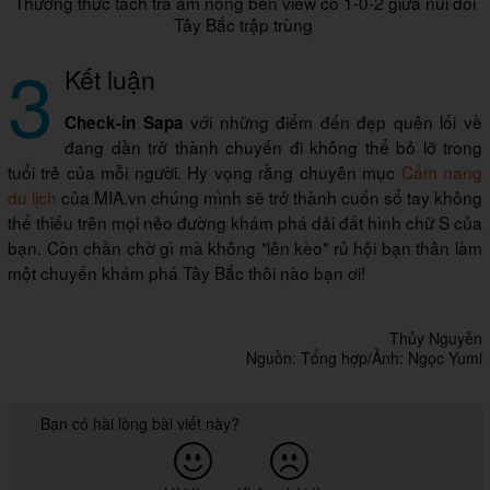
Thưởng thức tách trà ấm nóng bên view có 1-0-2 giữa núi đồi
Tây Bắc trập trùng
3
Kết luận
với những điểm đến đẹp quên lối về
Check-in Sapa
đang dần trở thành chuyến đi không thể bỏ lỡ trong
tuổi trẻ của mỗi người. Hy vọng rằng chuyên mục
Cẩm nang
du lịch
của MIA.vn chúng mình sẽ trở thành cuốn sổ tay không
thể thiếu trên mọi nẻo đường khám phá dải đất hình chữ S của
bạn. Còn chần chờ gì mà không "lên kèo" rủ hội bạn thân làm
một chuyến khám phá Tây Bắc thôi nào bạn ơi!
Thủy Nguyễn
Nguồn: Tổng hợp/Ảnh: Ngọc Yumi
Bạn có hài lòng bài viết này?