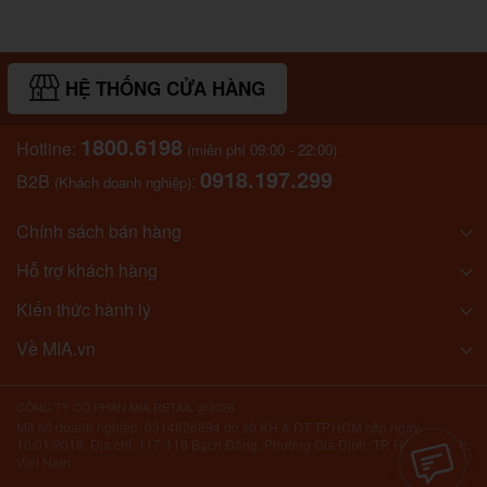
HỆ THỐNG CỬA HÀNG
1800.6198
Hotline:
(miễn phí 09:00 - 22:00)
0918.197.299
B2B
:
(Khách doanh nghiệp)
Chính sách bán hàng
Hỗ trợ khách hàng
Kiến thức hành lý
Về MIA.vn
CÔNG TY CỔ PHẦN MIA RETAIL @2026
Mã số doanh nghiệp: 0314826894 do sở KH & ĐT TP.HCM cấp ngày
10/01/2018. Địa chỉ: 117-119 Bạch Đằng, Phường Gia Định, TP. Hồ Chí Minh,
Việt Nam.