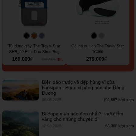
#000000
#964B00
#647290
#000000
#a9a9a9
Túi đựng giày The Travel Star
Gối cổ du lịch The Travel Star
SHB_02 Elite Duo Shoe Bag
TC360
169.000₫
279.000₫
-15%
199.000₫
Điên đảo trước vẻ đẹp hùng vĩ của
Fansipan - Phan xi păng nóc nhà Đông
Dương
06.06.2025
192,587 lượt xem
Đi Sapa mùa nào đẹp nhất? Thời điểm
vàng cho những chuyến đi
12.08.2025
63,300 lượt xem