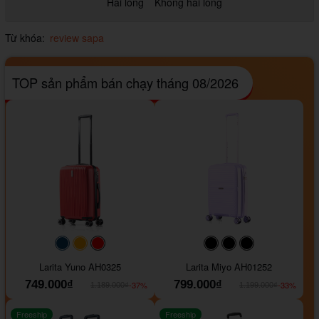
Hài lòng
Không hài lòng
Từ khóa:
review sapa
TOP sản phẩm bán chạy tháng 08/2026
#093f69
#ffa500
#FF0000
#000000
#000000
#000000
Larita Yuno AH0325
Larita Miyo AH01252
749.000₫
799.000₫
-37%
-33%
1.189.000₫
1.199.000₫
Freeship
Freeship