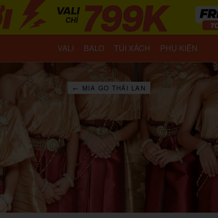
VALI
BALO
TÚI XÁCH
PHỤ KIỆN
← MIA GO THÁI LAN