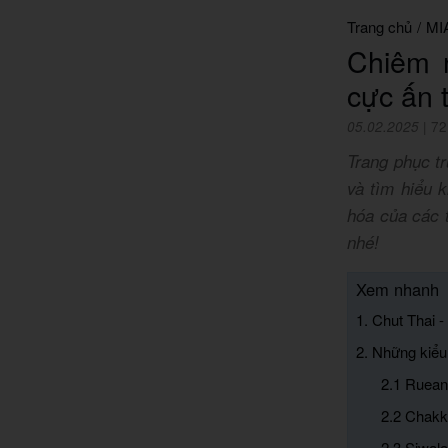
Trang chủ
/
MI
Chiêm 
cực ấn 
05.02.2025
|
72
Trang phục tr
và tìm hiểu 
hóa của các 
nhé!
Xem nhanh
1. Chut Thai 
2. Những kiểu
2.1 Ruean
2.2 Chakk
2.3 Siwala