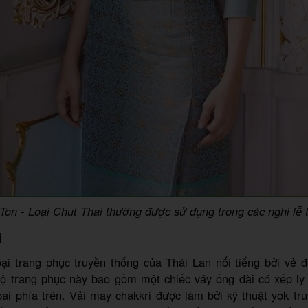
on - Loại Chut Thai thường được sử dụng trong các nghi lễ 
i
ại trang phục truyền thống của Thái Lan nổi tiếng bởi vẻ đ
Bộ trang phục này bao gồm một chiếc váy ống dài có xếp ly 
ai phía trên. Vải may chakkri được làm bởi kỹ thuật yok tr