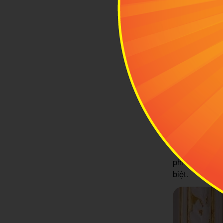
Chut T
2
Nhữn
nữ g
Chut Thai hiệ
đặc sắc. Hãy
đây ưa chuộn
2.1 Ruean 
Đây là một l
Ton là một ch
viền. Chiếc v
phía trước v
biệt.