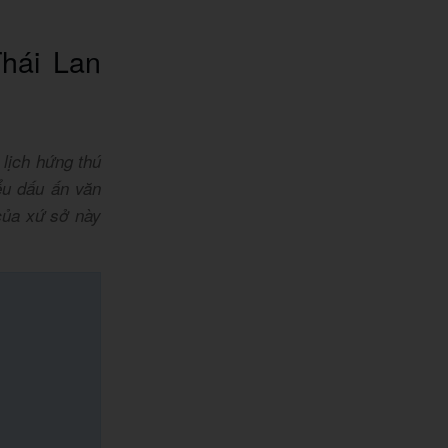
hái Lan
 lịch hứng thú
ểu dấu ấn văn
của xứ sở này