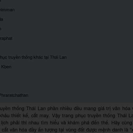
phimman
da
n
raphat
phục truyền thống khác tại Thái Lan
g Kben
Phraratchathan
ruyền thống Thái Lan phần nhiều đều mang giá trị văn hóa 
 khâu thiết kế, cắt may. Vậy trang phục truyền thống Thái L
u lịch phải thi nhau tìm hiểu và khám phá đến thế. Hãy cùn
 cắt văn hóa đầy ấn tượng tại vùng đất được mệnh danh là “