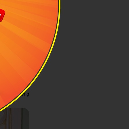
n tượng
ành cho
văn, kiểu dáng
người dân tại
n giáo. Ruean
và được thêu ở
 có hàng nút ở
y và áo riêng