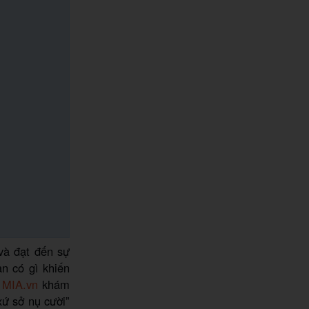
và đạt đến sự
an có gì khiến
g
MIA.vn
khám
xứ sở nụ cười”