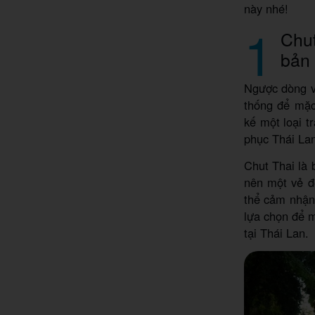
này nhé!
1
Chut
bản 
Ngược dòng v
thống để mặc 
kế một loại t
phục Thái Lan
Chut Thai là 
nên một vẻ đ
thể cảm nhận 
lựa chọn để m
tại Thái Lan.