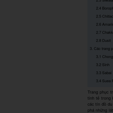
2.4 Boro
2.5 Chitla
2.6 Amari
2.7 Chakk
2.8 Dusit
3. Các trang 
3.1 Chon
3.2 Sinh
3.3 Sabai
3.4 Suea 
Trang phục t
tinh tế trong
các tín đồ d
phá những lát