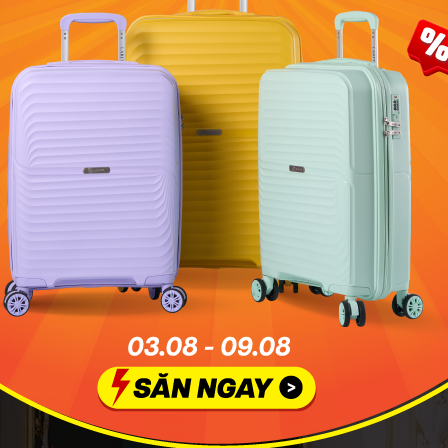
hai - Trang phục truyền thống Thái Lan với nhiều kiểu dáng ấ
g kiểu dáng ấn tượng của Chut Thai d
iới
n tại được thiết kế một cách hoàn hảo, tinh tế với nhiều hoa 
 để MIA.vn giới thiệu đến bạn một vài kiểu Chut Thai được 
g!
Ton - Trang phục truyền thống Thái Lan
oại trang phục thường được phụ nữ mặc trong các nghi lễ tô
iếc váy dạng ống được làm từ lụa với thiết kế sọc hoặc trơn 
áy của Ruean Ton thường được kết hợp với áo cánh không cổ
à tay áo dài đến khuỷu tay. Ruean Ton sẽ bao gồm phần vá