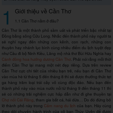
1
Giới thiệu về Cần Thơ
1.1 Cần Thơ nằm ở đâu?
Cần Thơ là một thành phố sầm uất và phát triển bậc nhất tại
Đồng bằng sông Cửu Long. Nhắc đến thành phố này người ta
sẽ nghĩ ngay đến những con kênh, con rạch, những con
thuyền hay nhánh lục bình cùng nhiều điểm du lịch tuyệt đẹp
như Cầu đi bộ Ninh Kiều, Lăng mộ nhà thơ Bùi Hữu Nghĩa hay
Cánh đồng hoa hướng dương Cần Thơ
. Phải nói rằng mỗi thời
điểm Cần Thơ lại mang một nét đẹp riêng. Dựa trên review
Cần Thơ cực chi tiết của nhiều bạn trẻ, nếu bạn đi Cần Thơ
vào mùa hè từ tháng 5 đến tháng 8 thì sẽ được thưởng thức tẹt
ga hàng trăm loại trái cây vô cùng độc đáo. Nếu bạn đến
thành phố này vào mùa nước nổi từ tháng 9 đến tháng 11 thì
sẽ có những trải nghiệm cực hấp dẫn như đi ghe thuyền tại
Chợ nổi Cái Răng
, tham gia bắt cá, hái dừa… Do đó đừng bỏ
lỡ thành phố này trong
Cẩm nang du lịch
của bạn. Hãy cùng
theo dõi chuyến hành trình của cô bạn Thùy Uyên để được