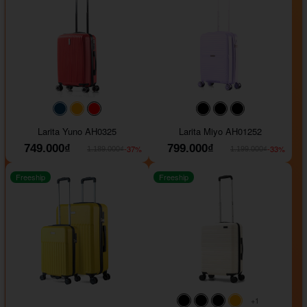
#093f69
#ffa500
#FF0000
#000000
#000000
#000000
Larita Yuno AH0325
Larita Miyo AH01252
749.000₫
799.000₫
-37%
-33%
1.189.000₫
1.199.000₫
Freeship
Freeship
+1