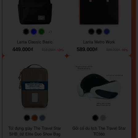
+1
#faf0e6
#000000
#0000FF
#008000
#000000
#000000
#1e35a5
Larita Classic Basic
Larita Metro Work
449.000₫
589.000₫
-13%
-16%
519.000₫
699.000₫
#000000
#964B00
#647290
#000000
#a9a9a9
Túi đựng giày The Travel Star
Gối cổ du lịch The Travel Star
SHB_02 Elite Duo Shoe Bag
TC360