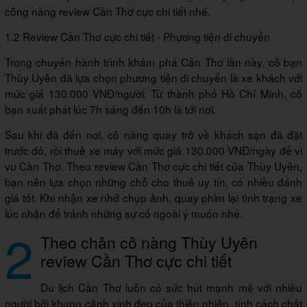
công nàng review Cần Thơ cực chi tiết nhé.
1.2 Review Cần Thơ cực chi tiết - Phương tiện di chuyển
Trong chuyến hành trình khám phá Cần Thơ lần này, cô bạn
Thùy Uyên đã lựa chọn phương tiện di chuyển là xe khách với
mức giá 130.000 VNĐ/người. Từ thành phố Hồ Chí Minh, cô
bạn xuất phát lúc 7h sáng đến 10h là tới nơi.
Sau khi đã đến nơi, cô nàng quay trở về khách sạn đã đặt
trước đó, rồi thuê xe máy với mức giá 130.000 VNĐ/ngày để vi
vu Cần Thơ. Theo review Cần Thơ cực chi tiết của Thùy Uyên,
bạn nên lựa chọn những chỗ cho thuê uy tín, có nhiều đánh
giá tốt. Khi nhận xe nhớ chụp ảnh, quay phim lại tình trạng xe
lúc nhận để tránh những sự cố ngoài ý muốn nhé.
2
Theo chân cô nàng Thùy Uyên
review Cần Thơ cực chi tiết
Du lịch Cần Thơ luôn có sức hút mạnh mẽ với nhiều
người bởi khung cảnh xinh đẹp của thiên nhiên, tính cách chất