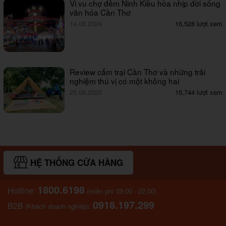
Vi vu chợ đêm Ninh Kiều hòa nhịp đời sống
văn hóa Cần Thơ
14.08.2024
16,528 lượt xem
Review cắm trại Cần Thơ và những trải
nghiệm thú vị có một không hai
25.09.2023
15,744 lượt xem
HỆ THỐNG CỬA HÀNG
1800.6198
Hotline:
(miễn phí 09:00 - 22:00)
0918.197.299
B2B
:
(Khách doanh nghiệp)