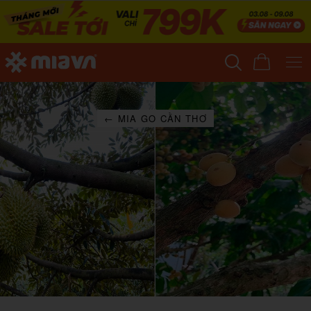
← MIA GO CẦN THƠ