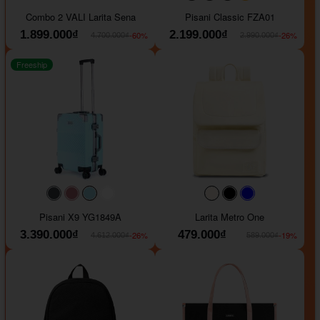
#000000
#000000
#000000
#ffa500
Combo 2 VALI Larita Sena
Pisani Classic FZA01
1.899.000₫
2.199.000₫
-60%
-26%
4.700.000₫
2.990.000₫
Freeship
#40454a
#b76e79
#9ad8e7
#ffffff
#faf0e6
#000000
#0000FF
Pisani X9 YG1849A
Larita Metro One
3.390.000₫
479.000₫
-26%
-19%
4.612.000₫
589.000₫