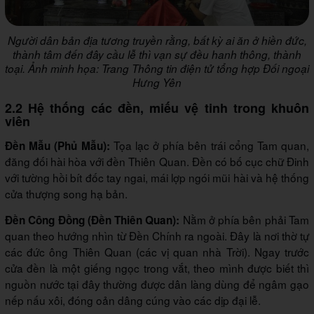
Người dân bản địa tương truyền rằng, bất kỳ ai ăn ở hiền đức,
thành tâm đến đây cầu lễ thì vạn sự đều hanh thông, thành
toại. Ảnh minh họa: Trang Thông tin điện tử tổng hợp Đối ngoại
Hưng Yên
2.2 Hệ thống các đền, miếu vệ tinh trong khuôn
viên
Tọa lạc ở phía bên trái cổng Tam quan,
Đền Mẫu (Phủ Mẫu):
đăng đối hài hòa với đền Thiên Quan. Đền có bố cục chữ Đinh
với tường hồi bít đốc tay ngai, mái lợp ngói mũi hài và hệ thống
cửa thượng song hạ bản.
Nằm ở phía bên phải Tam
Đền Công Đồng (Đền Thiên Quan):
quan theo hướng nhìn từ Đền Chính ra ngoài. Đây là nơi thờ tự
các đức ông Thiên Quan (các vị quan nhà Trời). Ngay trước
cửa đền là một giếng ngọc trong vắt, theo mình được biết thì
nguồn nước tại đây thường được dân làng dùng để ngâm gạo
nếp nấu xôi, đóng oản dâng cúng vào các dịp đại lễ.