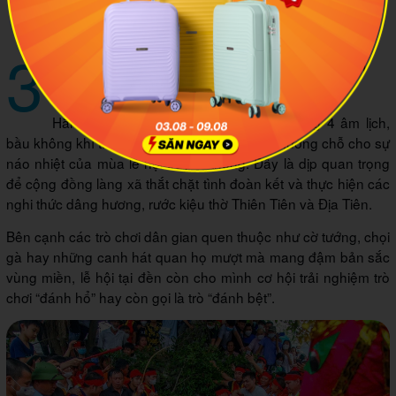
Hồ nước trong xanh bao quanh đền Đậu An. Ảnh minh họa:
Trang Thông tin điện tử tổng hợp Đối ngoại Hưng Yên
3
Sắc màu hội làng và vũ điệu “đánh
hổ” truyền thống
Hằng năm, từ ngày 6 đến ngày 12 tháng 4 âm lịch,
bầu không khí tĩnh mịch tại đền Đậu An lại nhường chỗ cho sự
náo nhiệt của mùa lễ hội truyền thống. Đây là dịp quan trọng
để cộng đồng làng xã thắt chặt tình đoàn kết và thực hiện các
nghi thức dâng hương, rước kiệu thờ Thiên Tiên và Địa Tiên.
Bên cạnh các trò chơi dân gian quen thuộc như cờ tướng, chọi
gà hay những canh hát quan họ mượt mà mang đậm bản sắc
vùng miền, lễ hội tại đền còn cho mình cơ hội trải nghiệm trò
chơi “đánh hổ” hay còn gọi là trò “đánh bệt”.