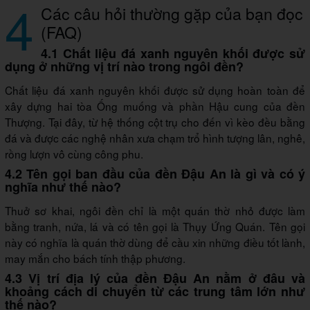
4
Các câu hỏi thường gặp của bạn đọc
(FAQ)
4.1 Chất liệu đá xanh nguyên khối được sử
dụng ở những vị trí nào trong ngôi đền?
Chất liệu đá xanh nguyên khối được sử dụng hoàn toàn để
xây dựng hai tòa Ống muống và phần Hậu cung của đền
Thượng. Tại đây, từ hệ thống cột trụ cho đến vì kèo đều bằng
đá và được các nghệ nhân xưa chạm trổ hình tượng lân, nghê,
rồng lượn vô cùng công phu.
4.2 Tên gọi ban đầu của đền Đậu An là gì và có ý
nghĩa như thế nào?
Thuở sơ khai, ngôi đền chỉ là một quán thờ nhỏ được làm
bằng tranh, nứa, lá và có tên gọi là Thụy Ứng Quán. Tên gọi
này có nghĩa là quán thờ dùng để cầu xin những điều tốt lành,
may mắn cho bách tính thập phương.
4.3 Vị trí địa lý của đền Đậu An nằm ở đâu và
khoảng cách di chuyển từ các trung tâm lớn như
thế nào?