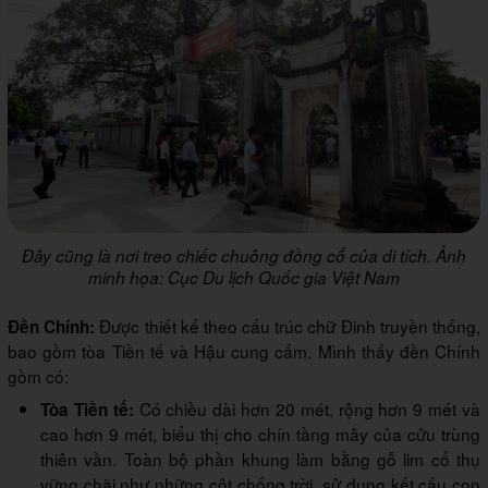
Đây cũng là nơi treo chiếc chuông đồng cổ của di tích. Ảnh
minh họa: Cục Du lịch Quốc gia Việt Nam
Được thiết kế theo cấu trúc chữ Đinh truyền thống,
Đền Chính:
bao gồm tòa Tiền tế và Hậu cung cấm. Mình thấy đền Chính
gồm có:
Có chiều dài hơn 20 mét, rộng hơn 9 mét và
Tòa Tiền tế:
cao hơn 9 mét, biểu thị cho chín tầng mây của cửu trùng
thiên vần. Toàn bộ phần khung làm bằng gỗ lim cổ thụ
vững chãi như những cột chống trời, sử dụng kết cấu con