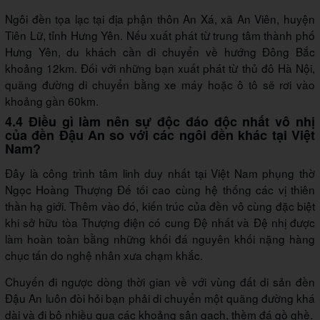
Ngôi đền tọa lạc tại địa phận thôn An Xá, xã An Viên, huyện
Tiên Lữ, tỉnh Hưng Yên. Nếu xuất phát từ trung tâm thành phố
Hưng Yên, du khách cần di chuyển về hướng Đông Bắc
khoảng 12km. Đối với những bạn xuất phát từ thủ đô Hà Nội,
quãng đường di chuyển bằng xe máy hoặc ô tô sẽ rơi vào
khoảng gần 60km.
4.4 Điều gì làm nên sự độc đáo độc nhất vô nhị
của đền Đậu An so với các ngôi đền khác tại Việt
Nam?
Đây là công trình tâm linh duy nhất tại Việt Nam phụng thờ
Ngọc Hoàng Thượng Đế tối cao cùng hệ thống các vị thiên
thần hạ giới. Thêm vào đó, kiến trúc của đền vô cùng đặc biệt
khi sở hữu tòa Thượng điện có cung Đệ nhất và Đệ nhị được
làm hoàn toàn bằng những khối đá nguyên khối nặng hàng
chục tấn do nghệ nhân xưa chạm khắc.
Chuyến đi ngược dòng thời gian về với vùng đất di sản đền
Đậu An luôn đòi hỏi bạn phải di chuyển một quãng đường khá
dài và đi bộ nhiều qua các khoảng sân gạch, thềm đá gồ ghề.