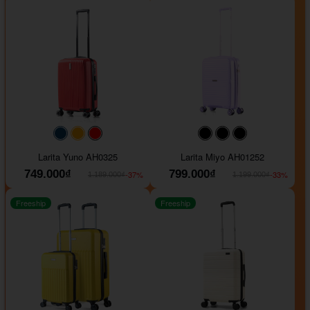
#093f69
#ffa500
#FF0000
#000000
#000000
#000000
Larita Yuno AH0325
Larita Miyo AH01252
749.000₫
799.000₫
-37%
-33%
1.189.000₫
1.199.000₫
Freeship
Freeship