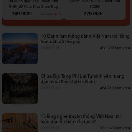
Túi đựng giày The Travel Star
Gối cổ du lịch The Travel Star
SHB_02 Elite Duo Shoe Bag
TC360
169.000₫
279.000₫
-15%
199.000₫
10 Danh lam thắng cảnh Việt Nam nổi tiếng
trên bản đồ thế giới
03.03.2026
488,938 lượt xem
Chùa Địa Tạng Phi Lai Tự bình yên mang
đậm chất thiền tại Hà Nam
03.03.2026
454,712 lượt xem
15 làng nghề truyền thống Việt Nam tái
hiện dấu ấn bản sắc rực rỡ
03.03.2026
365,555 lượt xem