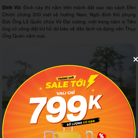
Đình này thì nằm trên mảnh đất cao ráo cách Đền
Đình Vô:
Chính chừng 200 mét về hướng Nam. Ngôi đình thờ phụng
Đức Ông Lỗ Quốc chúa Võ Đại vương, một trong năm vị Tiên
ông có công diệt trừ hổ dữ bảo vệ dân lành và dựng nên Thụy
Ứng Quán năm xưa.