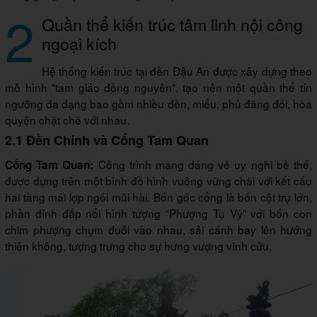
2
Quần thể kiến trúc tâm linh nội công
ngoại kích
Hệ thống kiến trúc tại đền Đậu An được xây dựng theo
mô hình "tam giáo đồng nguyên", tạo nên một quần thể tín
ngưỡng đa dạng bao gồm nhiều đền, miếu, phủ đăng đối, hòa
quyện chặt chẽ với nhau.
2.1 Đền Chính và Cổng Tam Quan
Công trình mang dáng vẻ uy nghi bề thế,
Cổng Tam Quan:
được dựng trên một bình đồ hình vuông vững chãi với kết cấu
hai tầng mái lợp ngói mũi hài. Bốn góc cổng là bốn cột trụ lớn,
phần đỉnh đắp nổi hình tượng “Phượng Tụ Vỹ” với bốn con
chim phượng chụm đuôi vào nhau, sải cánh bay lên hướng
thiên không, tượng trưng cho sự hưng vượng vĩnh cửu.