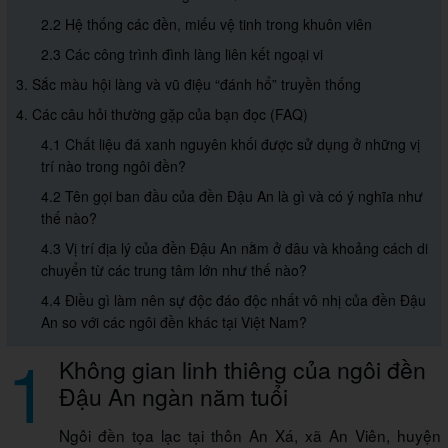
2.2 Hệ thống các đền, miếu vệ tinh trong khuôn viên
2.3 Các công trình đình làng liên kết ngoại vi
3. Sắc màu hội làng và vũ điệu “đánh hổ” truyền thống
4. Các câu hỏi thường gặp của bạn đọc (FAQ)
4.1 Chất liệu đá xanh nguyên khối được sử dụng ở những vị
trí nào trong ngôi đền?
4.2 Tên gọi ban đầu của đền Đậu An là gì và có ý nghĩa như
thế nào?
4.3 Vị trí địa lý của đền Đậu An nằm ở đâu và khoảng cách di
chuyển từ các trung tâm lớn như thế nào?
4.4 Điều gì làm nên sự độc đáo độc nhất vô nhị của đền Đậu
An so với các ngôi đền khác tại Việt Nam?
1
Không gian linh thiêng của ngôi đền
Đậu An ngàn năm tuổi
Ngôi đền tọa lạc tại thôn An Xá, xã An Viên, huyện