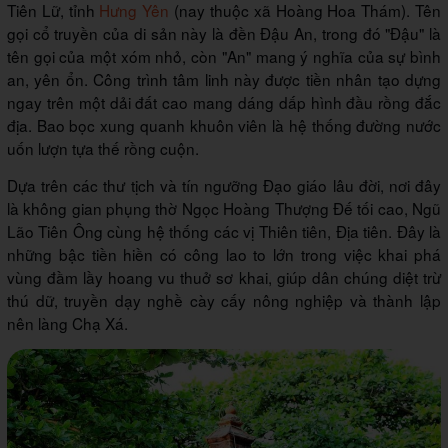
Tiên Lữ, tỉnh
Hưng Yên
(nay thuộc xã Hoàng Hoa Thám). Tên
gọi cổ truyền của di sản này là đền Đậu An, trong đó "Đậu" là
tên gọi của một xóm nhỏ, còn "An" mang ý nghĩa của sự bình
an, yên ổn. Công trình tâm linh này được tiền nhân tạo dựng
ngay trên một dải đất cao mang dáng dấp hình đầu rồng đắc
địa. Bao bọc xung quanh khuôn viên là hệ thống đường nước
uốn lượn tựa thế rồng cuộn.
Dựa trên các thư tịch và tín ngưỡng Đạo giáo lâu đời, nơi đây
là không gian phụng thờ Ngọc Hoàng Thượng Đế tối cao, Ngũ
Lão Tiên Ông cùng hệ thống các vị Thiên tiên, Địa tiên. Đây là
những bậc tiền hiền có công lao to lớn trong việc khai phá
vùng đầm lầy hoang vu thuở sơ khai, giúp dân chúng diệt trừ
thú dữ, truyền dạy nghề cày cấy nông nghiệp và thành lập
nên làng Chạ Xá.