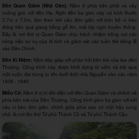
Nằm ở phía bên phải và xây
Đền Quan Giám (Nhà Oản):
vuông góc với đền Hạ. Ngôi đền ba gian này có kích thước
3,7m x 7,2m, làm theo kết cấu đơn giản với bốn bộ vì kèo
đứng trên quá giang bằng gỗ lim, mái lợp ngói truyền thống.
Đây là nơi thờ vị Quan Giám chịu trách nhiệm trông coi các
công việc sự vụ của di tích và giám sát các tuần tiết dâng lễ
vào Đền Chính.
Nằm tiếp giáp với phần hồi bên trái của tòa đền
Đền Kỉ Niệm:
Thượng. Công trình này được khởi dựng từ sớm và trải qua
một cuộc đại trùng tu lớn dưới thời nhà Nguyễn vào các năm
1938 - 1940.
Nằm ở vị trí đối diện với đền Quan Giám và chếch về
Miếu Cô:
phía bên trái của Đền Thượng. Công trình gồm ba gian với kết
cấu vì kèo đơn giản, chính giữa phía sau có một hậu cung
nhỏ, là nơi tôn thờ Tứ phủ Thánh Cô và Tứ phủ Thánh Cậu.