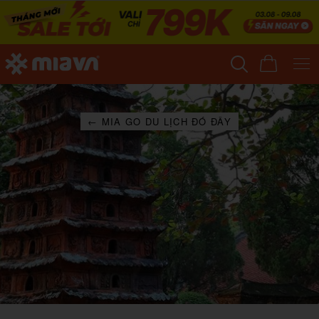
← MIA GO DU LỊCH ĐÓ ĐÂY