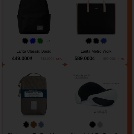
+1
#faf0e6
#000000
#0000FF
#008000
#000000
#000000
#1e35a5
Larita Classic Basic
Larita Metro Work
449.000₫
589.000₫
-13%
-16%
519.000₫
699.000₫
#000000
#964B00
#647290
#000000
#a9a9a9