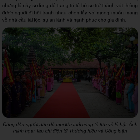
những lá cây si dùng để trang trí tổ hổ sẽ trở thành vật thiêng
được người đi hội tranh nhau chọn lấy với mong muốn mang
về nhà cầu tài lộc, sự an lành và hạnh phúc cho gia đình.
Đông đảo người dân đủ mọi lứa tuổi cùng tề tựu về lễ hội. Ảnh
minh họa: Tạp chí điện tử Thương hiệu và Công luận