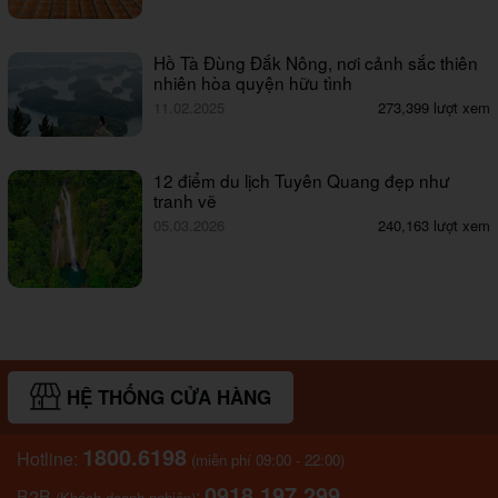
Hồ Tà Đùng Đắk Nông, nơi cảnh sắc thiên
nhiên hòa quyện hữu tình
11.02.2025
273,399 lượt xem
12 điểm du lịch Tuyên Quang đẹp như
tranh vẽ
05.03.2026
240,163 lượt xem
HỆ THỐNG CỬA HÀNG
1800.6198
Hotline:
(miễn phí 09:00 - 22:00)
0918.197.299
B2B
:
(Khách doanh nghiệp)