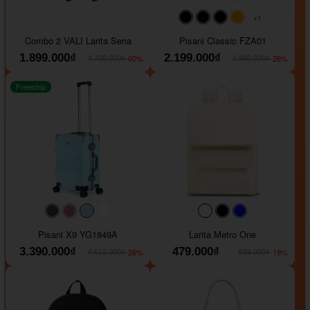
+1
#000000
#000000
#000000
#ffa500
Combo 2 VALI Larita Sena
Pisani Classic FZA01
1.899.000₫
2.199.000₫
-60%
-26%
4.700.000₫
2.990.000₫
Freeship
#40454a
#b76e79
#9ad8e7
#ffffff
#faf0e6
#000000
#0000FF
Pisani X9 YG1849A
Larita Metro One
3.390.000₫
479.000₫
-26%
-19%
4.612.000₫
589.000₫