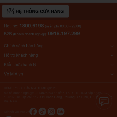
HỆ THỐNG CỬA HÀNG
1800.6198
Hotline:
(miễn phí 09:00 - 22:00)
0918.197.299
B2B
:
(Khách doanh nghiệp)
Chính sách bán hàng
Hỗ trợ khách hàng
Kiến thức hành lý
Về MIA.vn
CÔNG TY CỔ PHẦN MIA RETAIL @2026
Mã số doanh nghiệp: 0314826894 do sở KH & ĐT TP.HCM cấp ngày
10/01/2018. Địa chỉ: 117-119 Bạch Đằng, Phường Gia Định, TP. Hồ Chí Minh,
Việt Nam.
Kết nối với MIA.vn