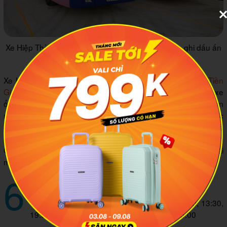
Xe Hiệp Thành có màu sơn rất độc đáo và nổi bật, ghi dấu ấn
trong lòng hành khách
Xe Hiệp Thành phục vụ cả dòng
xe limousine Sài Gòn Tiền
Giang
và giường nằm để khách hàng lựa chọn. Chất lượng xe
ổn, dịch vụ nhiệt tình, không chỉ vận chuyển người mà còn
nhận ký gửi hàng hóa. Bên cạnh đó, xe Hiệp Thành có mức
giá vé khá ổn định, hạn chế tăng giá vào các dịp lễ tết cũng là
một điểm cộng lớn. Mỗi ngày nhà xe giường nằm đi Tiền
Giang này phục vụ 8 chuyến mỗi chiều nên bạn có thể thoải
mái lựa chọn giờ xuất phát phù hợp.
6
Nhà xe Thảo Châu
Thời gian đón khách tại Sài Gòn: 06:30, 07:30, 13:30,
19:00, 05:30, 08:30, 09:30, 11:30, 12:30, 15:00