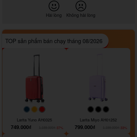
Hài lòng
Không hài lòng
TOP sản phẩm bán chạy tháng 08/2026
#093f69
#ffa500
#FF0000
#000000
#000000
#000000
Larita Yuno AH0325
Larita Miyo AH01252
749.000₫
799.000₫
-37%
-33%
1.189.000₫
1.199.000₫