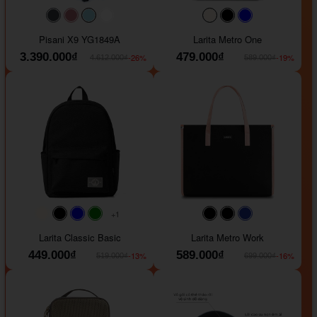
#40454a
#b76e79
#9ad8e7
#ffffff
#faf0e6
#000000
#0000FF
Pisani X9 YG1849A
Larita Metro One
3.390.000₫
479.000₫
-26%
-19%
4.612.000₫
589.000₫
+1
#faf0e6
#000000
#0000FF
#008000
#000000
#000000
#1e35a5
Larita Classic Basic
Larita Metro Work
449.000₫
589.000₫
-13%
-16%
519.000₫
699.000₫