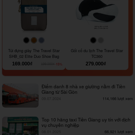
#000000
#964B00
#647290
#000000
#a9a9a9
Túi đựng giày The Travel Star
Gối cổ du lịch The Travel Star
SHB_02 Elite Duo Shoe Bag
TC360
169.000₫
279.000₫
-15%
199.000₫
Điểm danh 8 nhà xe giường nằm đi Tiền
Giang từ Sài Gòn
09.07.2024
114,166 lượt xem
Top 10 hãng taxi Tiền Giang uy tín với dịch
vụ chuyên nghiệp
08.01.2025
66,921 lượt xem