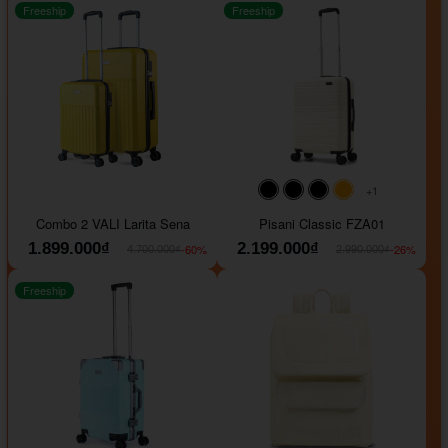
Freeship
Freeship
+1
#000000
#000000
#000000
#ffa500
Combo 2 VALI Larita Sena
Pisani Classic FZA01
1.899.000₫
2.199.000₫
-60%
-26%
4.700.000₫
2.990.000₫
Freeship