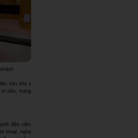
 khách
 đều cần chú ý
ví tiền, trang
người đều cảm
ện thoại, nghe