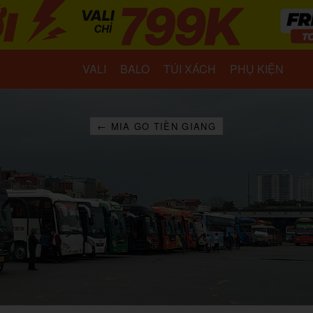
VALI
BALO
TÚI XÁCH
PHỤ KIỆN
← MIA GO TIỀN GIANG