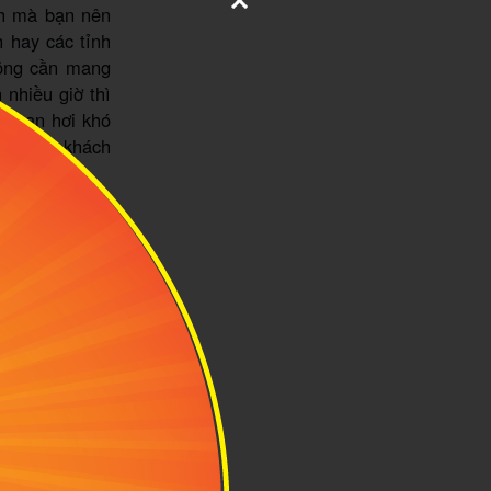
ch mà bạn nên
 hay các tỉnh
hông cần mang
 nhiều giờ thì
ng bạn hơi khó
 dừng xe khách
và uống thuốc.
 bạn giảm cảm