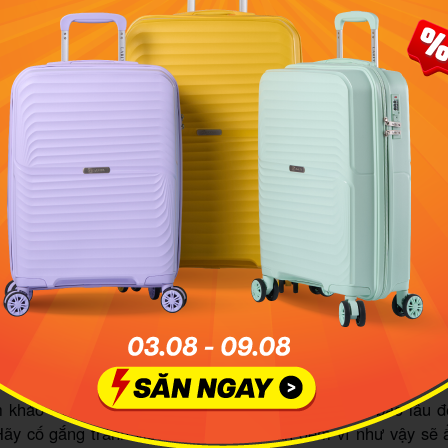
n Tiền Giang bằng xe khách tương đối dễ chịu, an toàn, đặc 
bạn không gặp vấn đề say xe
ểm danh 8 nhà xe giường nằm đi Tiền Giang từ Sài Gòn
lưu ý khi đến Tiền Giang bằng xe khách
khảo trước thời gian di chuyển của xe khách mất bao lâu đ
Hãy cố gắng tránh việc đến đây vào ban đêm vì như vậy sẽ 