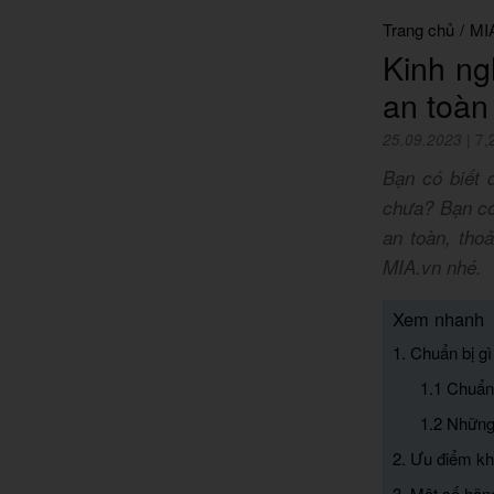
Trang chủ
/
MI
Kinh ng
an toàn
25.09.2023
|
7,
Bạn có biết 
chưa? Bạn có
an toàn, tho
MIA.vn nhé.
Xem nhanh
1. Chuẩn bị g
1.1 Chuẩn
1.2 Những
2. Ưu điểm kh
3. Một số hãn