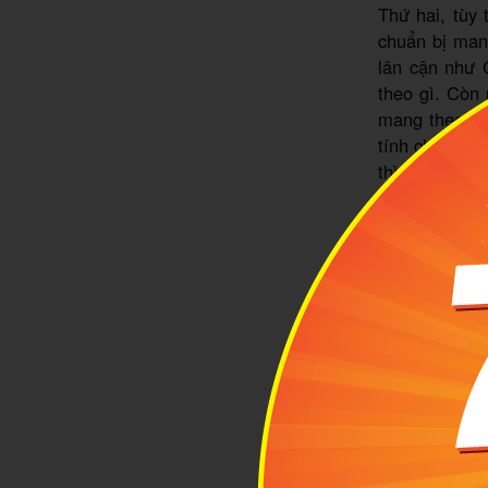
Thứ hai, tùy
chuẩn bị man
lân cận như 
theo gì. Còn 
mang theo trá
tính chuyện ă
thì càng phải
Ngoài ra, với
Bạn cũng nên
giác buồn nôn