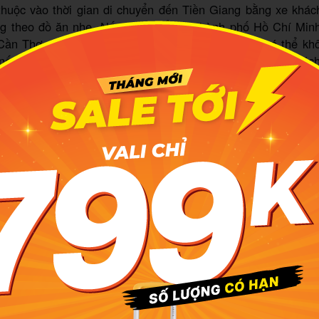
 thuộc vào thời gian di chuyển đến Tiền Giang bằng xe khá
g theo đồ ăn nhẹ. Nếu di chuyển từ thành phố Hồ Chí Minh
Cần Thơ, Bến Tre thì thời gian chỉ vài tiếng, bạn có thể k
nếu đi từ các tỉnh miền Trung, miền Bắc, phải ngồi xe khách
i cây, bánh kẹo, xúc xích là rất cần thiết. Đặc biệt với nhữ
n uống hoặc e ngại vệ sinh an toàn thực phẩm tại các trạm
 chuẩn bị đồ ăn chu đáo hơn.
 những bạn dễ say xe thì trước khi xuất phát hãy nhớ ăn no 
 mang theo vỏ cam hoặc bánh mì, là cách chữa mẹo giúp
.