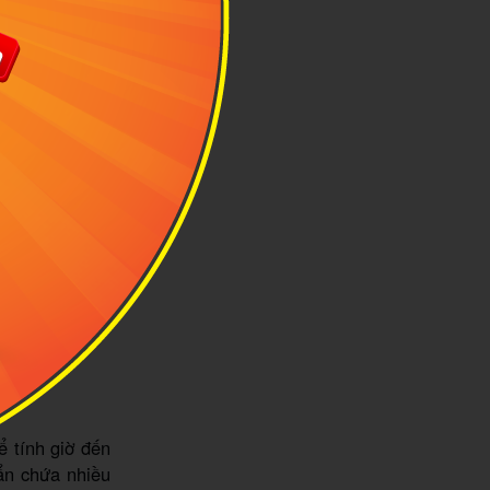
biệt với những
ể tính giờ đến
ẩn chứa nhiều