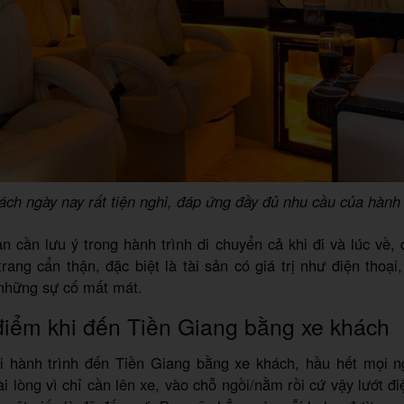
ách ngày nay rất tiện nghi, đáp ứng đầy đủ nhu cầu của hành
n cần lưu ý trong hành trình di chuyển cả khi đi và lúc về,
rang cẩn thận, đặc biệt là tài sản có giá trị như điện thoại, 
 những sự cố mất mát.
iểm khi đến Tiền Giang bằng xe khách
i hành trình đến Tiền Giang bằng xe khách, hầu hết mọi 
ài lòng vì chỉ cần lên xe, vào chỗ ngồi/nằm rồi cứ vậy lướt đi