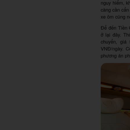
nguy hiểm, kh
càng cần cẩn 
xe ôm cũng nê
Để đến Tiền 
ở lại đây. T
chuyển, giá
VNĐ/ngày. Còn
phương án phù