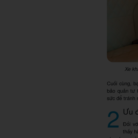
Xe kh
Cuối cùng, bạ
bảo quản tư t
sức để tránh
2
Ưu đ
Đối vớ
thấy h