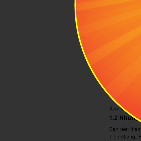
Hành trình đế
Xem thêm:
Đi
1.2 Những 
Bạn nên tham 
Tiền Giang. 