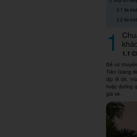
3.1 Xe kh
3.2 Xe kh
1
Chuẩ
khá
1.1 C
Để có chuyến 
Tiền Giang để
dịp lễ tết, m
hoặc đường q
giá vé.