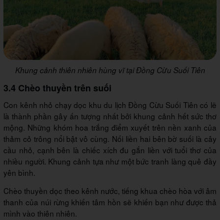
Khung cảnh thiên nhiên hùng vĩ tại Đồng Cừu Suối Tiên
3.4 Chèo thuyền trên suối
Con kênh nhỏ chạy dọc khu du lịch Đồng Cừu Suối Tiên có lẽ
là thành phần gây ấn tượng nhất bởi khung cảnh hết sức thơ
mộng. Những khóm hoa trắng điểm xuyết trên nền xanh của
thảm cỏ trông nổi bật vô cùng. Nối liền hai bên bờ suối là cây
cầu nhỏ, cạnh bên là chiếc xích đu gắn liền với tuổi thơ của
nhiều người. Khung cảnh tựa như một bức tranh làng quê đầy
yên bình.
Chèo thuyền dọc theo kênh nước, tiếng khua chèo hòa với âm
thanh của núi rừng khiến tâm hồn sẽ khiến bạn như được thả
mình vào thiên nhiên.