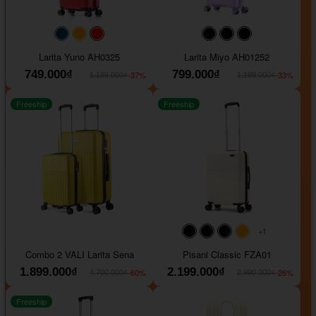
#093f69
#ffa500
#FF0000
#000000
#000000
#000000
Larita Yuno AH0325
Larita Miyo AH01252
749.000₫
799.000₫
-37%
-33%
1.189.000₫
1.199.000₫
Freeship
Freeship
+1
#000000
#000000
#000000
#ffa500
Combo 2 VALI Larita Sena
Pisani Classic FZA01
1.899.000₫
2.199.000₫
-60%
-26%
4.700.000₫
2.990.000₫
Freeship