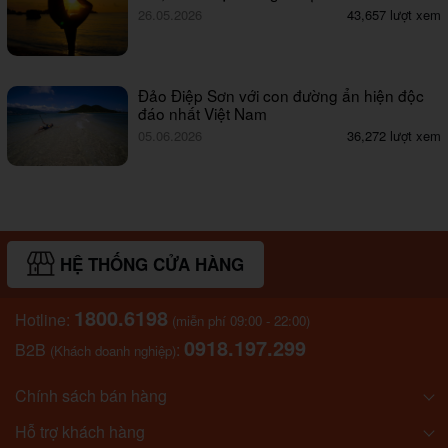
26.05.2026
43,657 lượt xem
Đảo Điệp Sơn với con đường ẩn hiện độc
đáo nhất Việt Nam
05.06.2026
36,272 lượt xem
HỆ THỐNG CỬA HÀNG
1800.6198
Hotline:
(miễn phí 09:00 - 22:00)
0918.197.299
B2B
:
(Khách doanh nghiệp)
Chính sách bán hàng
Hỗ trợ khách hàng