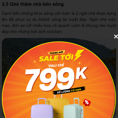
3.5 Ghé thăm nhà bên sông
Cạnh bên những khúc sông uốn lượn là 2 ngôi nhà được dựng
lên để phục vụ du khách sống ảo tuyệt đẹp. Ngôi nhà mộc
mạc, đơn sơ với nhiều hoa cỏ quanh vườn là khung nền tuyệt
đẹp cho những bức ảnh của bạn.