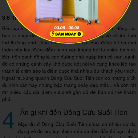
Tháp Cừu phía đằng xa
3.6 Tham quan cánh đồng lúa
Bên cạnh đồng cừu, đồi núi, khúc sông…. là cánh đồng lúa
bao la chạy dài. Đến đây bạn như được quay về cả trời tuổi
thơ thương nhớ, thủa chăn trâu cắt cỏ. Bạn được hít hà mùi
thơm của lúa, được đắm mình vào khung trời tự nhiên bình dị.
Bên trên cánh đồng là con đường nhỏ ngập tràn cỏ non, cạnh
đó có những cành cây khô được kết nối vô cùng khéo léo tạo
thành tổ chim treo là điểm được khá nhiều du khách yêu thích.
Ngoài ra, xung quanh Đồng Cừu Suối Tiên còn có những xích
đu xinh xắn hay những bậc thang xoáy đẹp mắt… và còn rất
rất nhiều các địa điểm vui chơi gần đó để bạn có thể khám
phá.
4
Ăn gì khi đến Đồng Cừu Suối Tiên
Mặc dù ở Đồng Cừu Suối Tiên chưa có nhiều sự đa
dạng về đồ ăn, tuy nhiên nếu đã đến đây thì bạn nhất