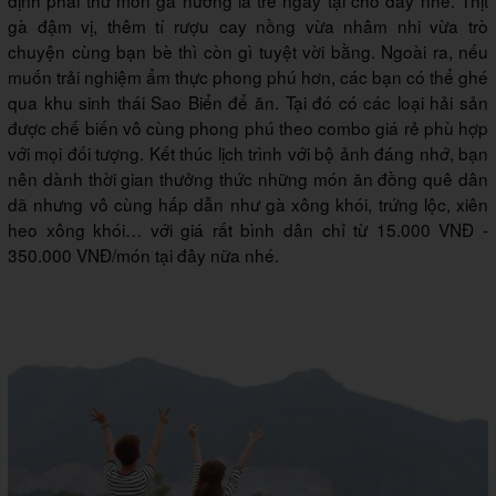
định phải thử món gà nướng lá tre ngay tại chỗ đấy nhé. Thịt
gà đậm vị, thêm tí rượu cay nồng vừa nhâm nhi vừa trò
chuyện cùng bạn bè thì còn gì tuyệt vời bằng. Ngoài ra, nếu
muốn trải nghiệm ẩm thực phong phú hơn, các bạn có thể ghé
qua khu sinh thái Sao Biển để ăn. Tại đó có các loại hải sản
được chế biến vô cùng phong phú theo combo giá rẻ phù hợp
với mọi đối tượng. Kết thúc lịch trình với bộ ảnh đáng nhớ, bạn
nên dành thời gian thưởng thức những món ăn đồng quê dân
dã nhưng vô cùng hấp dẫn như gà xông khói, trứng lộc, xiên
heo xông khói… với giá rất bình dân chỉ từ 15.000 VNĐ -
350.000 VNĐ/món tại đây nữa nhé.