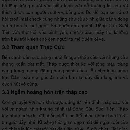
bộ lông trắng muốt vừa hiền lành vừa dễ thương lại còn rất
thích được con người vuốt ve, bồng bế. Do đó bạn sẽ có cơ
hội thoải mái check cùng những chú cừu xinh giữa cánh đồng
xanh bao la, bát ngát. Sải bước dạo quanh Đồng Cừu Suối
Tiên vừa thư thái vừa bình yên, những đám mây trôi lơ lửng
trên bầu trời khiến cho con người ta mê quên lối về.
3.2 Tham quan Tháp Cừu
Bên cạnh đàn cừu trắng muốt là ngọn tháp cừu với những cầu
thang xoắn bắt mắt. Tháp được thiết kế với tông màu trắng
sang trọng, mang đậm phong cách châu Âu cho toàn nông
trại. Đảm bảo mọi góc ảnh của bạn tại đây đều lung linh và
cuốn hút vô cùng.
3.3 Ngắm hoàng hôn trên tháp cao
Còn gì tuyệt vời hơn khi được đứng từ trên đỉnh tháp cao vời
vợi và ngắm nhìn khung cảnh tại Đồng Cừu Suối Tiên. Tháp
tuy nhỏ nhưng lại rất chắc chắn, có thể chứa nhóm bạn từ 3 -
5 người đấy nhé. Khoảng thời gian đẹp nhất để ngắm đồi cừu
đó chính là lúc mặt trời bắt đầu lặn, từ 4 - 5 giờ chiều. Tại đỉnh