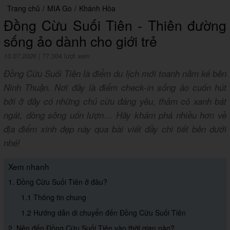
Trang chủ
/
MIA Go
/
Khánh Hòa
Đồng Cừu Suối Tiên - Thiên đường
sống ảo dành cho giới trẻ
10.07.2026
|
77,304 lượt xem
Đồng Cừu Suối Tiên là điểm du lịch mới toanh nằm kế bên
Ninh Thuận. Nơi đây là điểm check-in sống ảo cuốn hút
bởi ở đây có những chú cừu đáng yêu, thảm cỏ xanh bát
ngát, dòng sông uốn lượn… Hãy khám phá nhiều hơn về
địa điểm xinh đẹp này qua bài viết đầy chi tiết bên dưới
nhé!
Xem nhanh
1. Đồng Cừu Suối Tiên ở đâu?
1.1 Thông tin chung
1.2 Hướng dẫn di chuyển đến Đồng Cừu Suối Tiên
2. Nên đến Đồng Cừu Suối Tiên vào thời gian nào?