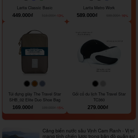
#faf0e6
#000000
#0000FF
#008000
#000000
#000000
#1e35a5
Larita Classic Basic
Larita Metro Work
449.000₫
589.000₫
-13%
-16%
519.000₫
699.000₫
#000000
#964B00
#647290
#000000
#a9a9a9
Túi đựng giày The Travel Star
Gối cổ du lịch The Travel Star
SHB_02 Elite Duo Shoe Bag
TC360
169.000₫
279.000₫
-15%
199.000₫
Cảng biển nước sâu Vịnh Cam Ranh - Vị trí
mang tính chiến lược trong bản đồ quân sự