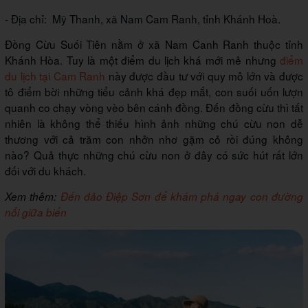
- Địa chỉ: Mỹ Thanh, xã Nam Cam Ranh, tỉnh Khánh Hoà.
Đồng Cừu Suối Tiên nằm ở xã Nam Canh Ranh thuộc tỉnh
Khánh Hòa. Tuy là một điểm du lịch khá mới mẻ nhưng
điểm
du lịch tại Cam Ranh
này được đầu tư với quy mô lớn và được
tô điểm bời những tiểu cảnh khá đẹp mắt, con suối uốn lượn
quanh co chạy vòng vèo bên cánh đồng. Đến đồng cừu thì tất
nhiên là không thể thiếu hình ảnh những chú cừu non dễ
thương với cả trăm con nhởn nhơ gặm cỏ rồi đúng không
nào? Quả thực những chú cừu non ở đây có sức hút rất lớn
đối với du khách.
Xem thêm:
Đến đảo Điệp Sơn để khám phá ngay con đường
nổi giữa biển