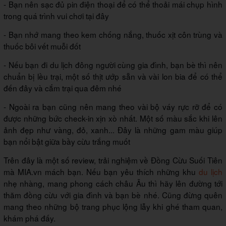
- Bạn nên sạc đủ pin điện thoại để có thể thoải mái chụp hình
trong quá trình vui chơi tại đây
- Bạn nhớ mang theo kem chống nắng, thuốc xịt côn trùng và
thuốc bôi vết muỗi đốt
- Nếu bạn đi du lịch đông người cùng gia đình, bạn bè thì nên
chuẩn bị lều trại, một số thịt ướp sẵn và vài lon bia để có thể
đến đây và cắm trại qua đêm nhé
- Ngoài ra bạn cũng nên mang theo vài bộ váy rực rỡ để có
được những bức check-in xịn xò nhất. Một số màu sắc khi lên
ảnh đẹp như vàng, đỏ, xanh... Đây là những gam màu giúp
bạn nổi bật giữa bầy cừu trắng muốt
Trên đây là một số review, trải nghiệm về Đồng Cừu Suối Tiên
mà MIA.vn mách bạn. Nếu bạn yêu thích những khu
du lịch
nhẹ nhàng, mang phong cách châu Âu thì hãy lên đường tới
thăm đồng cừu với gia đình và bạn bè nhé. Cũng đừng quên
mang theo những bộ trang phục lộng lẫy khi ghé tham quan,
khám phá đấy.