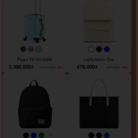
#40454a
#b76e79
#9ad8e7
#ffffff
#faf0e6
#000000
#0000FF
Pisani X9 YG1849A
Larita Metro One
3.390.000₫
479.000₫
-26%
-19%
4.612.000₫
589.000₫
+1