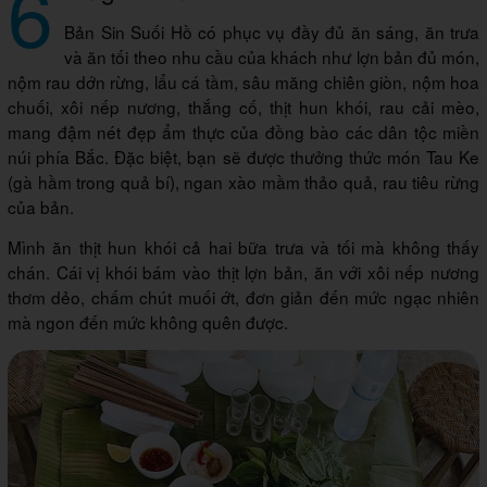
6
Bản Sin Suối Hồ có phục vụ đầy đủ ăn sáng, ăn trưa
và ăn tối theo nhu cầu của khách như lợn bản đủ món,
nộm rau dớn rừng, lẩu cá tầm, sâu măng chiên giòn, nộm hoa
chuối, xôi nếp nương, thắng cố, thịt hun khói, rau cải mèo,
mang đậm nét đẹp ẩm thực của đồng bào các dân tộc miền
núi phía Bắc. Đặc biệt, bạn sẽ được thưởng thức món Tau Ke
(gà hầm trong quả bí), ngan xào mầm thảo quả, rau tiêu rừng
của bản.
Mình ăn thịt hun khói cả hai bữa trưa và tối mà không thấy
chán. Cái vị khói bám vào thịt lợn bản, ăn với xôi nếp nương
thơm dẻo, chấm chút muối ớt, đơn giản đến mức ngạc nhiên
mà ngon đến mức không quên được.