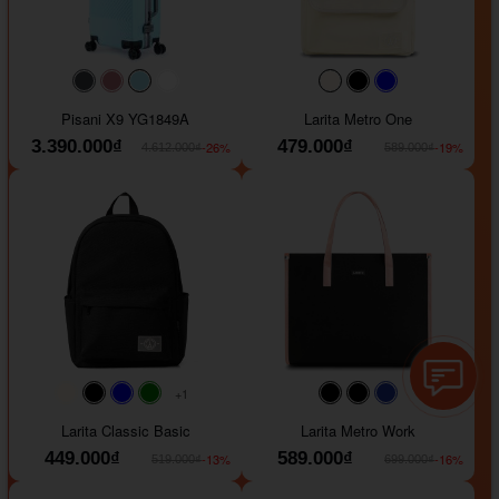
#40454a
#b76e79
#9ad8e7
#ffffff
#faf0e6
#000000
#0000FF
Pisani X9 YG1849A
Larita Metro One
3.390.000₫
479.000₫
-26%
-19%
4.612.000₫
589.000₫
+1
#faf0e6
#000000
#0000FF
#008000
#000000
#000000
#1e35a5
Larita Classic Basic
Larita Metro Work
449.000₫
589.000₫
-13%
-16%
519.000₫
699.000₫