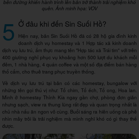
bên đường khiến hành trình lên bản trở thành trải nghiệm khó
quên. Ảnh minh họa: VOV
5
Ở đâu khi đến Sin Suối Hồ?
Hiện nay, bản Sin Suối Hồ đã có 28 hộ gia đình kinh
doanh dịch vụ homestay và 1 Hợp tác xã kinh doanh
dịch vụ lưu trú, ẩm thực mang tên "Hợp tác xã Trái tim" với trên
400 giường nghỉ phục vụ khoảng hơn 500 lượt du khách mỗi
đêm, 1 nhà hàng, 4 quán coffee và một số địa điểm bán hàng
thổ cẩm, cho thuê trang phục truyền thống.
Về dịch vụ lưu trú tại bản có các homestay, bungalow với
những tên gọi thú vị như: Tổ chim, Tổ ếch, Tổ ong, Hoa lan.
Mình ở homestay Thỉnh Kía ngay gần chợ, phòng đơn giản
nhưng sạch, view ra thung lũng rất đẹp và quan trọng nhất là
chủ nhà nấu ăn ngon vô cùng. Buổi sáng ra hiên uống cà phê
nhìn mây trôi là trải nghiệm mà mình nghĩ khó có gì thay thế
được.