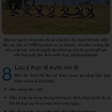
Những người nông dân đa tài của bản Sin Suối Hồ biểu diễn
dân ca, dân vũ H'Mông phục vụ du khách, vừa làm nương rẫy
vừa múa hát, vừa là người địa phương vừa là người giữ gìn
văn hóa bản địa. Ảnh minh họa: Dantocphattrien
8
Lưu ý thực tế trước khi đi
Bản Sin Suối Hồ thu vé tham quan tại cổng bản (giá
tham khảo là 20.000đ).
Nên mang tiền mặt.
Điện thoại có sóng nhưng không ổn định, hãy coi đó là cơ
hội để thực sự rời xa màn hình một ngày.
Nếu đi xe máy, chú ý đèo dốc đặc biệt khi trời mưa.