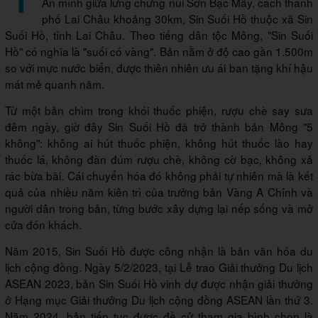
Ẩn mình giữa lưng chừng núi Sơn Bạc Mây, cách thành
phố Lai Châu khoảng 30km, Sin Suối Hồ thuộc xã Sin
Suối Hồ, tỉnh Lai Châu. Theo tiếng dân tộc Mông, "Sin Suối
Hồ" có nghĩa là "suối có vàng". Bản nằm ở độ cao gần 1.500m
so với mực nước biển, được thiên nhiên ưu ái ban tặng khí hậu
mát mẻ quanh năm.
Từ một bản chìm trong khói thuốc phiện, rượu chè say sưa
đêm ngày, giờ đây Sin Suối Hồ đã trở thành bản Mông "5
không": không ai hút thuốc phiện, không hút thuốc lào hay
thuốc lá, không đàn đúm rượu chè, không cờ bạc, không xả
rác bừa bãi. Cái chuyển hóa đó không phải tự nhiên mà là kết
quả của nhiều năm kiên trì của trưởng bản Vàng A Chỉnh và
người dân trong bản, từng bước xây dựng lại nếp sống và mở
cửa đón khách.
Năm 2015, Sin Suối Hồ được công nhận là bản văn hóa du
lịch cộng đồng. Ngày 5/2/2023, tại Lễ trao Giải thưởng Du lịch
ASEAN 2023, bản Sin Suối Hồ vinh dự được nhận giải thưởng
ở Hạng mục Giải thưởng Du lịch cộng đồng ASEAN lần thứ 3.
Năm 2024, bản tiếp tục được đề cử tham gia bình chọn là