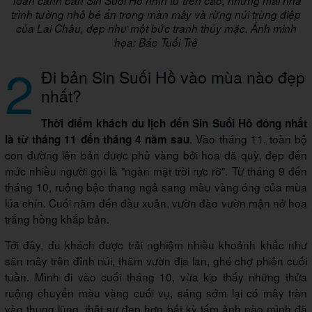
Toàn cảnh bản Sin Suối Hồ nhìn từ trên cao, những mái nhà
trình tường nhỏ bé ẩn trong màn mây và rừng núi trùng điệp
của Lai Châu, đẹp như một bức tranh thủy mặc. Ảnh minh
họa: Báo Tuổi Trẻ
2
Đi bản Sin Suối Hồ vào mùa nào đẹp
nhất?
Thời điểm khách du lịch đến Sin Suối Hồ đông nhất
. Vào tháng 11, toàn bộ
là từ tháng 11 đến tháng 4 năm sau
con đường lên bản được phủ vàng bởi hoa dã quỳ, đẹp đến
mức nhiều người gọi là "ngàn mặt trời rực rỡ". Từ tháng 9 đến
tháng 10, ruộng bậc thang ngả sang màu vàng óng của mùa
lúa chín. Cuối năm đến đầu xuân, vườn đào vườn mận nở hoa
trắng hồng khắp bản.
Tới đây, du khách được trải nghiệm nhiều khoảnh khắc như
săn mây trên đỉnh núi, thăm vườn địa lan, ghé chợ phiên cuối
tuần. Mình đi vào cuối tháng 10, vừa kịp thấy những thửa
ruộng chuyển màu vàng cuối vụ, sáng sớm lại có mây tràn
vào thung lũng, thật sự đẹp hơn bất kỳ tấm ảnh nào mình đã