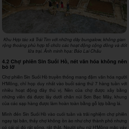
Khu Hợp tác xã Trái Tim với những dãy bungalow, không gian
rộng thoáng phù hợp tổ chức các hoạt động cộng đồng và đốt
lửa trại. Ảnh minh họa: Báo Lai Châu
4.2 Chợ phiên Sin Suối Hồ, nét văn hóa không nên
bỏ lỡ
Chợ phiên Sin Suối Hồ truyền thống mang đậm văn hóa người
H'Mông, chỉ họp duy nhất vào buổi sáng thứ 7 hàng tuần với
nhiều hoạt động đầy thú vị. Nền của chợ được xây bằng
những viên đá được lấy dưới chân núi Sơn Bạc Mây, khung
của các sạp hàng được làm hoàn toàn bằng gỗ lợp bằng lá.
Mình đến Sin Suối Hồ vào cuối tuần và trải nghiệm chợ phiên
ngay tại bản, thấy chợ không ồn ào như chợ thành phố nhưng
có cái gì đó rất sống, rất thật. Người phụ nữ H'Mông mặc váy