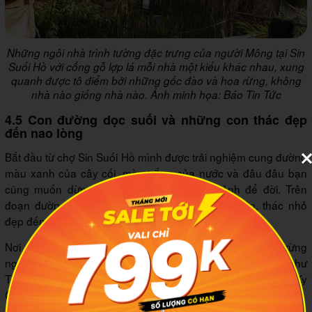
Những ngôi nhà trình tường đặc trưng của người Mông tại Sin
Suối Hồ với cổng gỗ lợp lá mỗi nhà một kiểu khác nhau, xung
quanh được tô điểm bởi những gốc đào và hoa rừng, không
nhà nào giống nhà nào. Ảnh minh họa: Báo Tin Tức
4.5 Con đường dọc suối và những con thác đẹp
đến nao lòng
Bắt đầu từ chợ Sin Suối Hồ mình được trải nghiệm cung đường
màu xanh của cây cối, màu trắng của nước và đâu đâu bạn
cũng muốn dừng lại để chụp những kiểu ảnh để đời. Trên
đoạn đường này mình bắt gặp rất nhiều thác lớn, thác nhỏ
đẹp đến nao lòng.
Nơi này được thiên nhiên ưu ái ban tặng hệ sinh thái rừng
nguyên sinh với nhiều cảnh quan thiên nhiên hùng vĩ như
Thác Trái tim, Thác Tình yêu, Thác Ma Quai Thàng, đỉnh Ky
Quan San, đỉnh Sơn Bạc Mây.