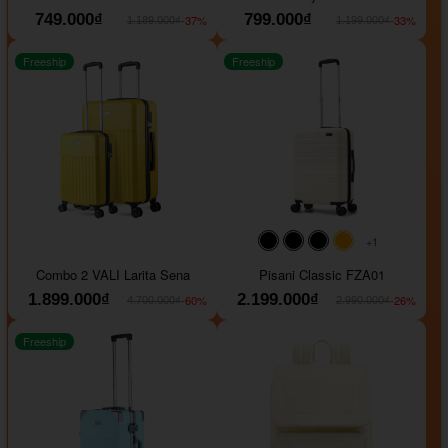
749.000₫
799.000₫
-37%
-33%
1.189.000₫
1.199.000₫
Freeship
Freeship
+1
#000000
#000000
#000000
#ffa500
Combo 2 VALI Larita Sena
Pisani Classic FZA01
1.899.000₫
2.199.000₫
-60%
-26%
4.700.000₫
2.990.000₫
Freeship