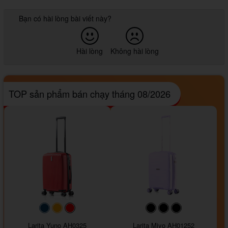
Bạn có hài lòng bài viết này?
Hài lòng
Không hài lòng
TOP sản phẩm bán chạy tháng 08/2026
#093f69
#ffa500
#FF0000
#000000
#000000
#000000
Larita Yuno AH0325
Larita Miyo AH01252