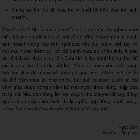
Mang áo ấm dù đi mùa hè vì buổi tối trên cao trở lạnh
nhanh.
Bản Sin Suối Hồ là một điểm đến mà bạn phải trải nghiệm mới
hiểu tại sao người ta cứ kể mãi về nơi đây. Không phải vì cảnh
quá hoành tráng hay tiện nghi quá đầy đủ, mà vì nơi này có
thứ mà nhiều điểm du lịch đã đánh mất: sự chân thật. Nhiều
du khách đã nhận định "Sin Suối Hồ là địa danh hội tụ đầy đủ
giá trị văn hóa bản địa cốt lõi". Mình về với chiếc
balo
nặng
hơn lúc đi vì đã mang về không ít quà cáp từ bản: một chiếc
áo thổ cẩm mua tại chợ phiên, hai gói trà shan tuyết và cái
cảm giác được sống chậm lại một ngày theo đúng nhịp của
rừng núi. Nếu bạn đang lên kế hoạch cho chuyến đi này, đừng
quên chọn một chiếc balo du lịch phù hợp đồng hành cùng,
xứng tầm cho những chuyến đi thật sự đáng nhớ.
Ngọc Anh
Nguồn: Tổng hợp