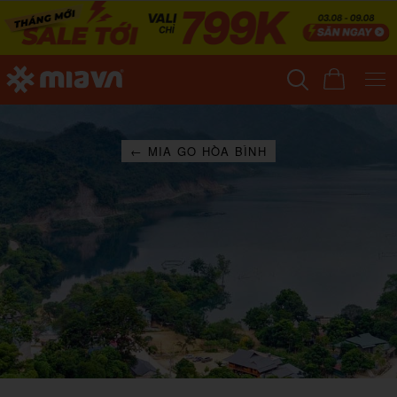
← MIA GO HÒA BÌNH