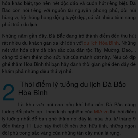
hóa khác biệt, tạo nên nét độc đáo và cuốn hút riêng biệt. Đà
Bắc còn nổi tiếng với nguồn tài nguyên phong phú, đồi núi
hùng vĩ, hệ thống hang động tuyệt đẹp, có rất nhiều tiềm năng
phát triển du lịch.
Những năm gần đây, Đà Bắc đang trở thành điểm đến thu hút
rất nhiều du khách gần xa khi đến với
du lịch Hòa Bình
. Những
nét văn hóa đậm đà bản sắc của dân tộc Tày, Mường, Dao,...
càng tô điểm thêm cho sức hút của mảnh đất này. Nếu có dịp
ghé thăm Hòa Bình thì bạn hãy dành thời gian ghé đến đây để
khám phá những điều thú vị nhé.
2
Thời điểm lý tưởng du lịch Đà Bắc
Hòa Bình
Là khu vực núi cao nên khí hậu của Đà Bắc cũng
tương đối phức tạp. Theo kinh nghiệm của
MIA.vn
thì thời điểm
lý tưởng nhất để bạn ghé thăm nơi đây là mùa thu, từ tháng 9
đến tháng 11. Lúc này thời tiết nên thơ, hữu tình, những ngọn
đồi phủ trong sắc vàng của những tán cây mùa lá rụng.