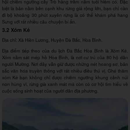
hội chiêm ngưỡng cây Trò hàng trăm năm tuổi hiếm có. Đặc
biệt là bản nằm bên cạnh khu rừng giá rộng lớn, bạn chỉ cần
đi bộ khoảng 30 phút xuyên rừng là có thể khám phá hang
Sưng với rất nhiều câu chuyện bí ẩn.
3.2 Xóm Ké
Địa chỉ: Xã Hiền Lương, Huyện Đà Bắc, Hòa Bình.
Địa điểm tiếp theo của du lịch Đà Bắc Hòa Bình là Xóm Ké.
Xóm nằm sát mép hồ Hòa Bình, là nơi cư trú của 80 hộ dân
người Mường. Nơi đây vẫn giữ được những nét hoang sơ, bản
sắc văn hóa truyền thống với rất nhiều điều thú vị. Ghé thăm
xóm Ké bạn không chỉ được chiêm ngưỡng khung cảnh núi
non hùng vĩ, rừng già xanh mát mà còn có cơ hội tìm hiểu về
cuộc sống sinh hoạt của người dân địa phương.