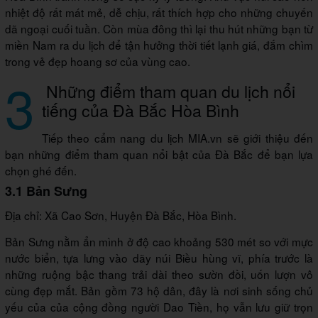
nhiệt độ rất mát mẻ, dễ chịu, rất thích hợp cho những chuyến
dã ngoại cuối tuần. Còn mùa đông thì lại thu hút những bạn từ
miền Nam ra du lịch để tận hưởng thời tiết lạnh giá, đắm chìm
trong vẻ đẹp hoang sơ của vùng cao.
3
Những điểm tham quan du lịch nổi
tiếng của Đà Bắc Hòa Bình
Tiếp theo cẩm nang du lịch MIA.vn sẽ giới thiệu đến
bạn những điểm tham quan nổi bật của Đà Bắc để bạn lựa
chọn ghé đến.
3.1 Bản Sưng
Địa chỉ: Xã Cao Sơn, Huyện Đà Bắc, Hòa Bình.
Bản Sưng nằm ẩn mình ở độ cao khoảng 530 mét so với mực
nước biển, tựa lưng vào dãy núi Biều hùng vĩ, phía trước là
những ruộng bậc thang trải dài theo sườn đồi, uốn lượn vô
cùng đẹp mắt. Bản gồm 73 hộ dân, đây là nơi sinh sống chủ
yếu của của cộng đồng người Dao Tiền, họ vẫn lưu giữ trọn