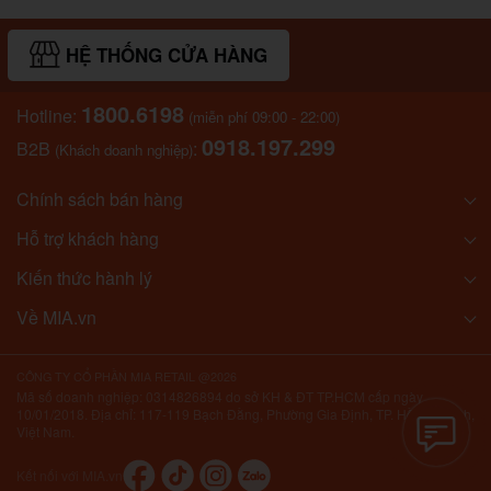
HỆ THỐNG CỬA HÀNG
1800.6198
Hotline:
(miễn phí 09:00 - 22:00)
0918.197.299
B2B
:
(Khách doanh nghiệp)
Chính sách bán hàng
Hỗ trợ khách hàng
Kiến thức hành lý
Về MIA.vn
CÔNG TY CỔ PHẦN MIA RETAIL @2026
Mã số doanh nghiệp: 0314826894 do sở KH & ĐT TP.HCM cấp ngày
10/01/2018. Địa chỉ: 117-119 Bạch Đằng, Phường Gia Định, TP. Hồ Chí Minh,
Việt Nam.
Kết nối với MIA.vn