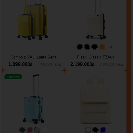
+1
#000000
#000000
#000000
#ffa500
Combo 2 VALI Larita Sena
Pisani Classic FZA01
1.899.000₫
2.199.000₫
-60%
-26%
4.700.000₫
2.990.000₫
Freeship