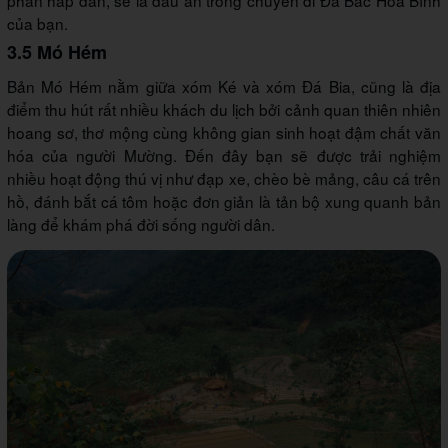
phần hấp dẫn, sẽ là dấu ấn trong chuyến đi Đà Bắc Hòa Bình
của bạn.
3.5 Mó Hém
Bản Mó Hém nằm giữa xóm Ké và xóm Đá Bia, cũng là địa
điểm thu hút rất nhiều khách du lịch bởi cảnh quan thiên nhiên
hoang sơ, thơ mộng cùng không gian sinh hoạt đậm chất văn
hóa của người Mường. Đến đây bạn sẽ được trải nghiệm
nhiều hoạt động thú vị như đạp xe, chèo bè mảng, câu cá trên
hồ, đánh bắt cá tôm hoặc đơn giản là tản bộ xung quanh bản
làng để khám phá đời sống người dân.