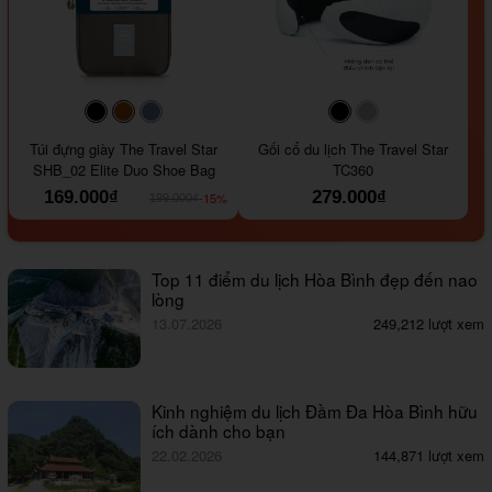
#000000
#964B00
#647290
#000000
#a9a9a9
Túi đựng giày The Travel Star
Gối cổ du lịch The Travel Star
SHB_02 Elite Duo Shoe Bag
TC360
169.000₫
279.000₫
-15%
199.000₫
Top 11 điểm du lịch Hòa Bình đẹp đến nao
lòng
13.07.2026
249,212 lượt xem
Kinh nghiệm du lịch Đầm Đa Hòa Bình hữu
ích dành cho bạn
22.02.2026
144,871 lượt xem