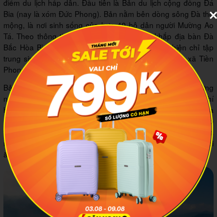
điểm du lịch hấp dẫn. Đầu tiên là Bản du lịch cộng đồng Đá
Bia (nay là xóm Đức Phong). Bản nằm bên dòng sông Đà thơ
mộng, là nơi sinh sống của hơn 40 hộ dân người Mường Ao
Tá. Theo thông tin MIA.vn tìm hiểu thì trên khắp địa bàn Đà
Bắc Hòa Bình, cộng đồng người Mường Ao Tá hiện chỉ tập
trung sinh sống ở hai xóm Đức Phong và Mực thuộc xã Tiền
Phong.
Bản Đá Bia không chỉ hấp dẫn du khách bởi cảnh quan rừng
núi hùng vĩ, sông nước thơ mộng, môi trường trong lành, khí
hậu mát mẻ mà còn nhờ những nét văn hoá độc đáo của
người Mường Ao Tá. Người dân nơi đây vẫn gìn giữ những nếp
nhà sàn truyền thống, mang đậm chất cổ kính. Cùng với đó là
những phong tục tập quán đẹp được các thế hệ lưu giữ qua lời
ăn tiếng nói, đời sống sinh hoạt hàng ngày.