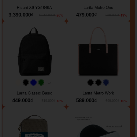
#40454a
#b76e79
#9ad8e7
#ffffff
#faf0e6
#000000
#0000FF
Pisani X9 YG1849A
Larita Metro One
3.390.000₫
479.000₫
-26%
-19%
4.612.000₫
589.000₫
+1
#faf0e6
#000000
#0000FF
#008000
#000000
#000000
#1e35a5
Larita Classic Basic
Larita Metro Work
449.000₫
589.000₫
-13%
-16%
519.000₫
699.000₫