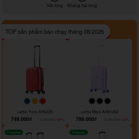
Hài lòng
Không hài lòng
TOP sản phẩm bán chạy tháng 08/2026
#093f69
#ffa500
#FF0000
#000000
#000000
#000000
Larita Yuno AH0325
Larita Miyo AH01252
749.000₫
799.000₫
-37%
-33%
1.189.000₫
1.199.000₫
Freeship
Freeship