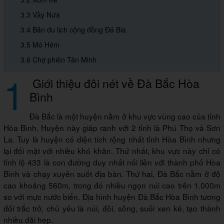
3.3 Vầy Nưa
3.4 Bản du lịch cộng đồng Đá Bia
3.5 Mó Hém
3.6 Chợ phiên Tân Minh
1
Giới thiệu đôi nét về Đà Bắc Hòa
Bình
Đà Bắc là một huyện nằm ở khu vực vùng cao của tỉnh
Hòa Bình. Huyện này giáp ranh với 2 tỉnh là Phú Thọ và Sơn
La. Tuy là huyện có diện tích rộng nhất tỉnh Hòa Bình nhưng
lại đối mặt với nhiều khó khăn. Thứ nhất, khu vực này chỉ có
tỉnh lộ 433 là con đường duy nhất nối liền với thành phố Hòa
Bình và chạy xuyên suốt địa bàn. Thứ hai, Đà Bắc nằm ở độ
cao khoảng 560m, trong đó nhiều ngọn núi cao trên 1.000m
so với mực nước biển. Địa hình huyện Đà Bắc Hòa Bình tương
đối trắc trở, chủ yếu là núi, đồi, sông, suối xen kẽ, tạo thành
nhiều dải hẹp.