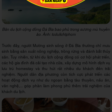
Bản du lịch cộng đồng Đá Bia bao phủ trong sương mù huyền
ảo. Ảnh: tcdulichtphcm
Trước đây, người Mường sinh sống ở Đá Bia thường chỉ mưu
sinh bằng sản xuất nông nghiệp, trồng rừng và đánh bắt thủy
sản. Tuy nhiên, từ khi du lịch cộng đồng có cơ hội phát triển,
các hộ gia đình đã cải tạo nhà cửa, xây dựng mô hình dịch vụ
lưu trú homestay và thu hút rất nhiều du khách đến trải
nghiệm. Người dân địa phương còn tích cực phát triển các
hoạt động dịch vụ như du ngoạn bằng tàu thuyền, nấu ăn,
văn nghệ,... góp phần làm phong phú thêm trải nghiệm của
khách du lịch.